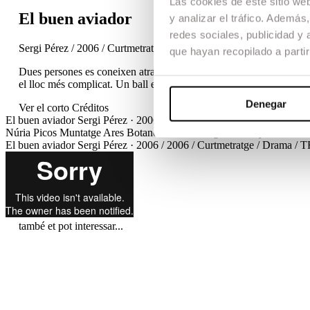
Las cookies de este sitio we
El buen aviador
y analizar el tráfico. Ademá
redes sociales, publicidad y
Sergi Pérez / 2006 / Curtmetratge / Drama / TFG
que hayan recopilado a parti
Dues persones es coneixen atrapades entre les restes d’un accident d
el lloc més complicat. Un ball entre cadàvers.
Denegar
Ver el corto
Créditos
El buen aviador
Sergi Pérez · 2006 / 2006 / Curtmetratge / Drama /
Núria Picos
Muntatge
Ares Botanch, Liana Artigal
Disseny de so
Edua
El buen aviador
Sergi Pérez · 2006 / 2006 / Curtmetratge / Drama /
també et pot interessar...