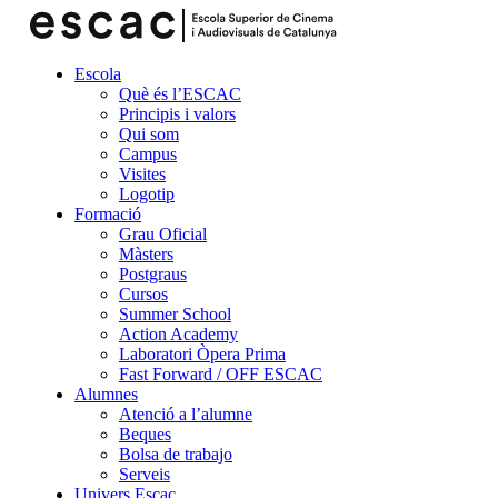
Escola
Què és l’ESCAC
Principis i valors
Qui som
Campus
Visites
Logotip
Formació
Grau Oficial
Màsters
Postgraus
Cursos
Summer School
Action Academy
Laboratori Òpera Prima
Fast Forward / OFF ESCAC
Alumnes
Atenció a l’alumne
Beques
Bolsa de trabajo
Serveis
Univers Escac