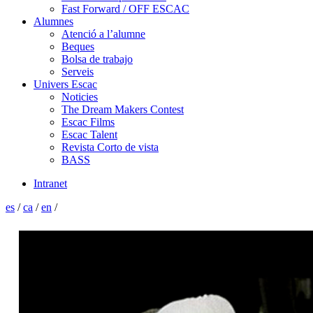
Fast Forward / OFF ESCAC
Alumnes
Atenció a l’alumne
Beques
Bolsa de trabajo
Serveis
Univers Escac
Noticies
The Dream Makers Contest
Escac Films
Escac Talent
Revista Corto de vista
BASS
Intranet
es
/
ca
/
en
/