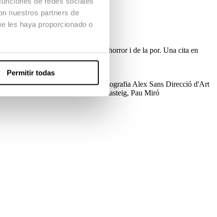
 funciones de redes sociales
con nuestros partners de
ue les haya proporcionado o
a petita història d’amor enmig de l’horror i de la por. Una cita en
Permitir todas
ucció
Toni Carrizosa
Direcció de Fotografia
Alex Sans
Direcció d'Art
ó 3D
Javier Mansilla
Cast
Clarice Plasteig, Pau Miró