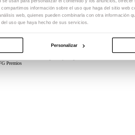
b se usan para personalizar el contenido y los anuncios, ofrecer
s, compartimos información sobre el uso que haga del sitio web 
 análisis web, quienes pueden combinarla con otra información q
r del uso que haya hecho de sus servicios.
’avió. La Pauline tenia una cita i el Pedro mai havia vist una girafa. Un
Personalizar
 TFG
Créditos
Guió
Miguel Ángel Blanca, Sergi Pérez
Direcció de Prod
rdo Povea, Gerard Tàrrega
Maquillatge
Maria José Martínez
Animaci
 TFG
Premios