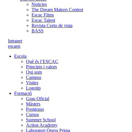
Noticies
The Dream Makers Contest
Escac Films
Escac Talent
Revista Corto de vista
BASS
Intranet
es
ca
en
Escola
Què és l’ESCAC
Principis i valors
Qui som
Campus
Visites
Logotip
Formació
Grau Oficial
Màsters
Postgraus
Cursos
Summer School
Action Academy
Laboratori Òpera Prima