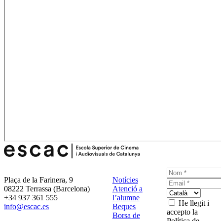
Plaça de la Farinera, 9
Notícies
08222 Terrassa (Barcelona)
Atenció a
+34 937 361 555
l’alumne
He llegit i
info@escac.es
Beques
accepto la
Borsa de
Política de