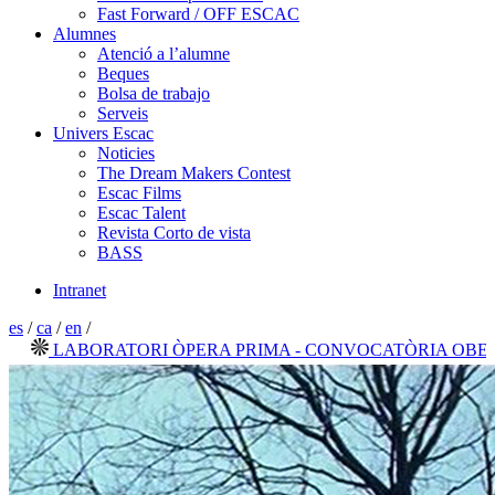
Fast Forward / OFF ESCAC
Alumnes
Atenció a l’alumne
Beques
Bolsa de trabajo
Serveis
Univers Escac
Noticies
The Dream Makers Contest
Escac Films
Escac Talent
Revista Corto de vista
BASS
Intranet
es
/
ca
/
en
/
LABORATORI ÒPERA PRIMA - CONVOCATÒRIA OBERTA