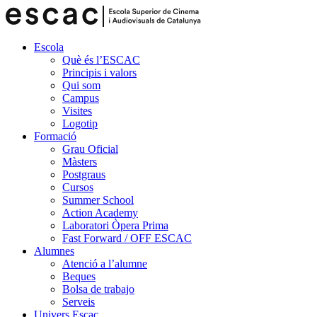
Escola
Què és l’ESCAC
Principis i valors
Qui som
Campus
Visites
Logotip
Formació
Grau Oficial
Màsters
Postgraus
Cursos
Summer School
Action Academy
Laboratori Òpera Prima
Fast Forward / OFF ESCAC
Alumnes
Atenció a l’alumne
Beques
Bolsa de trabajo
Serveis
Univers Escac