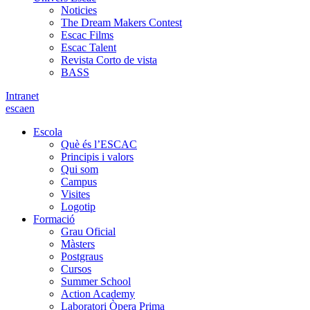
Noticies
The Dream Makers Contest
Escac Films
Escac Talent
Revista Corto de vista
BASS
Intranet
es
ca
en
Escola
Què és l’ESCAC
Principis i valors
Qui som
Campus
Visites
Logotip
Formació
Grau Oficial
Màsters
Postgraus
Cursos
Summer School
Action Academy
Laboratori Òpera Prima