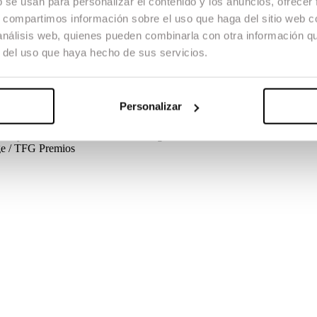
b se usan para personalizar el contenido y los anuncios, ofrecer
s, compartimos información sobre el uso que haga del sitio web 
 análisis web, quienes pueden combinarla con otra información q
r del uso que haya hecho de sus servicios.
rs de les nostres costes s’han reunit per enfrontar-se cara a cara contra
Personalizar
tge / TFG
Créditos
Guió
Alfredo Ruiz, Alberto Flores, Dashiell Fernand
sseny de so
Lluis Rivera
Música original
Gonzalo Perales
Cast
Ricard B
tge / TFG
Premios