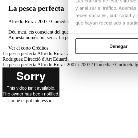
Las cookies de este sitio we
La pesca perfecta
y analizar el tráfico. Ademá
redes sociales, publicidad y
Alfredo Ruiz / 2007 / Comedia / Curtmetratge / TFG
que hayan recopilado a parti
Déu meu, ets conscient del que està passant? Els dos millors pescado
Aquesta només pot ser… La pesca perfecta!
Denegar
Ver el corto
Créditos
La pesca perfecta
Alfredo Ruiz · 2007 / 2007 / Comedia / Curtmetra
Rodríguez
Direcció d'Art
Eduard Ramirez
Muntatge
Alfredo Ruiz
Di
La pesca perfecta
Alfredo Ruiz · 2007 / 2007 / Comedia / Curtmetra
també et pot interessar...