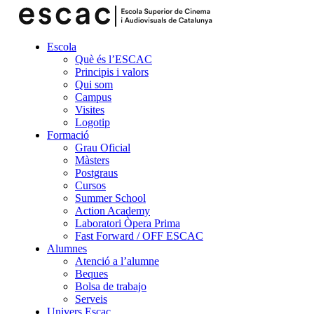
Escola
Què és l’ESCAC
Principis i valors
Qui som
Campus
Visites
Logotip
Formació
Grau Oficial
Màsters
Postgraus
Cursos
Summer School
Action Academy
Laboratori Òpera Prima
Fast Forward / OFF ESCAC
Alumnes
Atenció a l’alumne
Beques
Bolsa de trabajo
Serveis
Univers Escac