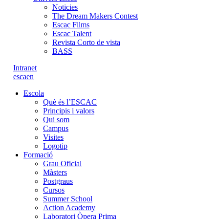
Noticies
The Dream Makers Contest
Escac Films
Escac Talent
Revista Corto de vista
BASS
Intranet
es
ca
en
Escola
Què és l’ESCAC
Principis i valors
Qui som
Campus
Visites
Logotip
Formació
Grau Oficial
Màsters
Postgraus
Cursos
Summer School
Action Academy
Laboratori Òpera Prima