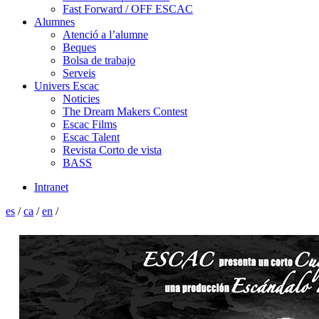
Fast Forward / OFF ESCAC
Alumnes
Atenció a l’alumne
Beques
Bolsa de trabajo
Serveis
Univers Escac
Noticies
The Dream Makers Contest
Escac Films
Escac Talent
Revista Corto de vista
BASS
Intranet
es
/
ca
/
en
/