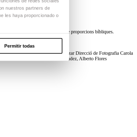
 funciones de redes sociales
con nuestros partners de
ue les haya proporcionado o
 la mar. Aquesta pot ser una lluita de proporcions bíbliques.
Permitir todas
ez
Direcció de Producció
Clara Salazar
Direcció de Fotografia
Carola
orras, Carles Sales, Dashiell Fernandez, Alberto Flores