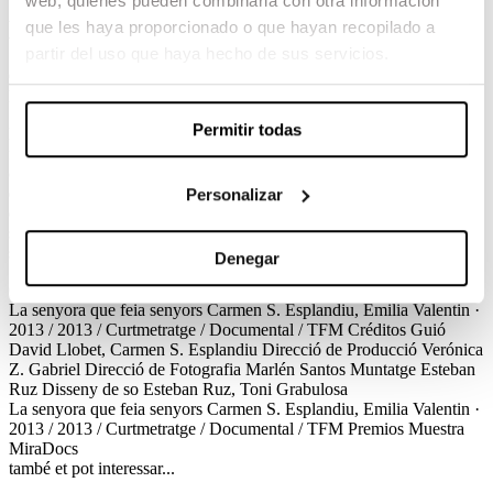
web, quienes pueden combinarla con otra información
La senyora que feia senyors
que les haya proporcionado o que hayan recopilado a
partir del uso que haya hecho de sus servicios.
Carmen S. Esplandiu, Emilia Valentin / 2013 / Curtmetratge /
Documental / TFM
Permitir todas
La senyora que feia senyors explora el funcionamiento de un
famoso burdel barcelonés dirigido por Lydia Artigas, más conocida
como la Señora Rius. La casa tiene un fuerte olor a perfume y la luz
del sol casi nunca alcanza las paredes repletas de retratos de estrellas
Personalizar
de Hollywood. Tres distintas líneas de teléfono están siempre
sonando, mientras Lydia, desde la cocina, organiza la agenda de las
señoritas que trabajan para ella.
Denegar
Créditos
Premios
La senyora que feia senyors
Carmen S. Esplandiu, Emilia Valentin ·
2013 / 2013 / Curtmetratge / Documental / TFM
Créditos
Guió
David Llobet, Carmen S. Esplandiu
Direcció de Producció
Verónica
Z. Gabriel
Direcció de Fotografia
Marlén Santos
Muntatge
Esteban
Ruz
Disseny de so
Esteban Ruz, Toni Grabulosa
La senyora que feia senyors
Carmen S. Esplandiu, Emilia Valentin ·
2013 / 2013 / Curtmetratge / Documental / TFM
Premios
Muestra
MiraDocs
també et pot interessar...