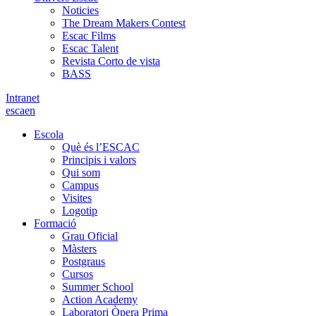
Noticies
The Dream Makers Contest
Escac Films
Escac Talent
Revista Corto de vista
BASS
Intranet
es
ca
en
Escola
Què és l’ESCAC
Principis i valors
Qui som
Campus
Visites
Logotip
Formació
Grau Oficial
Màsters
Postgraus
Cursos
Summer School
Action Academy
Laboratori Òpera Prima