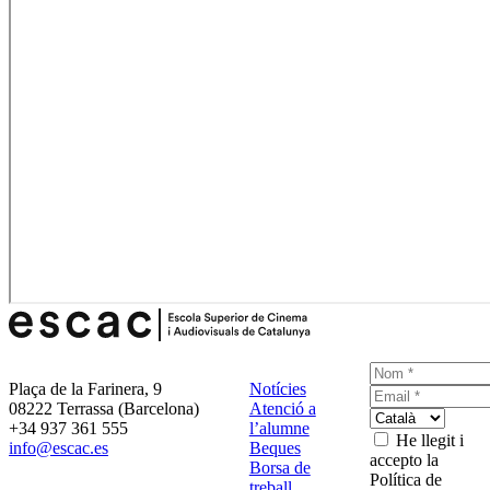
Plaça de la Farinera, 9
Notícies
08222 Terrassa (Barcelona)
Atenció a
+34 937 361 555
l’alumne
He llegit i
info@escac.es
Beques
accepto la
Borsa de
Política de
treball