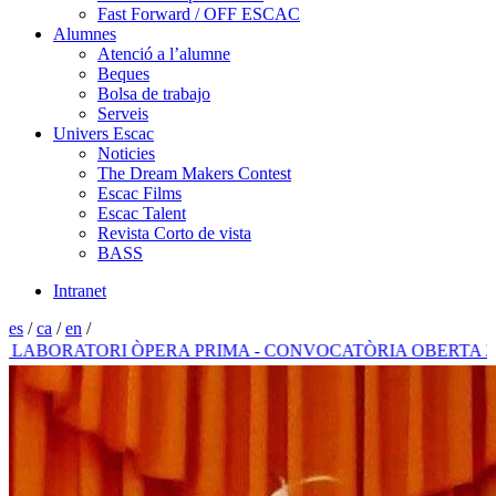
Fast Forward / OFF ESCAC
Alumnes
Atenció a l’alumne
Beques
Bolsa de trabajo
Serveis
Univers Escac
Noticies
The Dream Makers Contest
Escac Films
Escac Talent
Revista Corto de vista
BASS
Intranet
es
/
ca
/
en
/
ORATORI ÒPERA PRIMA - CONVOCATÒRIA OBERTA 2026