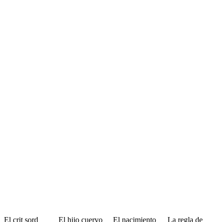
El crit sord
El hijo cuervo
El nacimiento
La regla de