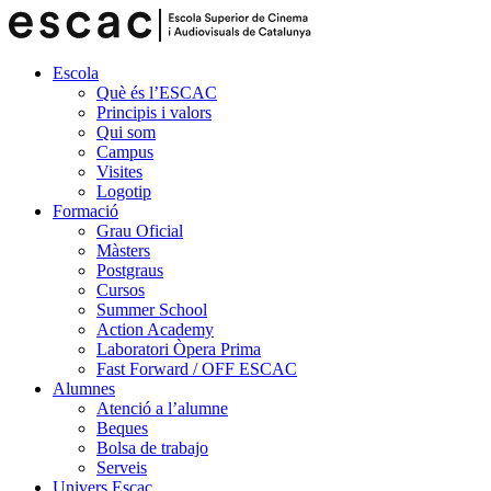
Escola
Què és l’ESCAC
Principis i valors
Qui som
Campus
Visites
Logotip
Formació
Grau Oficial
Màsters
Postgraus
Cursos
Summer School
Action Academy
Laboratori Òpera Prima
Fast Forward / OFF ESCAC
Alumnes
Atenció a l’alumne
Beques
Bolsa de trabajo
Serveis
Univers Escac