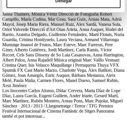
Denegar
de Producció
Mireia Artola, Carles Cambres, Patricia Naya, Pau
Pericas, Marco Roehrich, Carlotta Schiavon, Carlos Sebastián,
Janna Thamers, Mónica Vértiz
Direcció de Fotografia
Robert
Campillo, María Codina, Mar Grau, Sara Guix, Arnau Mata, Adrià
Mayol, Josep Maria Riera, Manuel Ruiz, Alex Sardà, Vanesa Sola,
Oriol Valverde
Direcció d'Art
Oian Arteta, Anna Auquer, Hodei del
Barrio, Arantxa Delgado, Guillermo Fernández, Martí Flotats, Nuria
Guardia, Cristina Hontiyuelo, Laura Veciana, Armand Villaronga
Muntatge
Imanol de Frutos, Marc Esteve, Marc Farreras, Pere
Giner, Alberto Gutiérrez, Jordi Martínez, Carla Ramis, Víctor
Recort, Cels Sans
Disseny de So
Laia Casanovas, Anna Harrington,
Albert Palou, Anna Rajadell
Música original
Marc Vaíllo
Vestuari
Cristina Quer, Isis Velasco
Maquillatge i Perruqueria
Thuya
VFX
Sputnik FX
Cast
Mario Marzo, Charlotte Vega, Àlex Batllori, Diana
Gómez, Joan Amargós, Enric Auquer, Bàrbara Mestanza, Aleix
Melé, Paula Malia, Carmen Flores, Manel Dueso, Samuel Rubin,
Xeui Jiménez
Los Inocentes
Carlos Alonso, Dídac Cervera, Marta Díaz de Lope
Díaz, Laura García, Eugeni Guillem, Ander Iriarte, Gerard Martí,
Marc Martínez, Rubén Montero, Arnau Pons, Marc Pujolar, Miguel
Sánchez · 2013 / 2013 / Llargmetratge / Terror / TFG
Premios
Festival Internacional de Cinema Fantàstic de Sitges
Panorama
també et pot interessar...