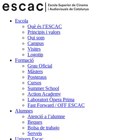
Escola
Què és l’ESCAC
Principis i valors
Qui som
Campus
Visites
Logotip
Formació
Grau Oficial
Màsters
Postgraus
Cursos
Summer School
Action Academy
Laboratori Òpera Prima
Fast Forward / OFF ESCAC
Alumnes
Atenció a l’alumne
Beques
Bolsa de trabajo
Serveis
Univers Escac