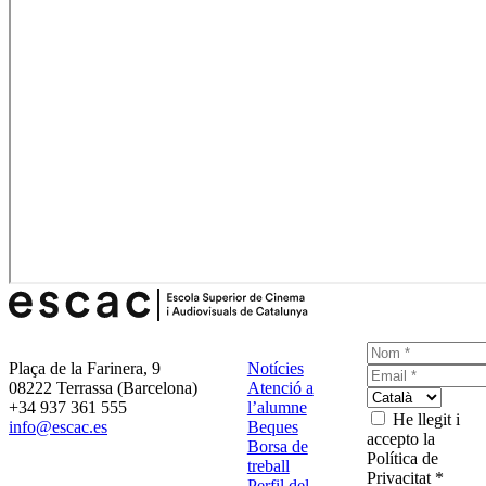
Plaça de la Farinera, 9
Notícies
08222 Terrassa (Barcelona)
Atenció a
+34 937 361 555
l’alumne
He llegit i
info@escac.es
Beques
accepto la
Borsa de
Política de
treball
Privacitat *
Perfil del