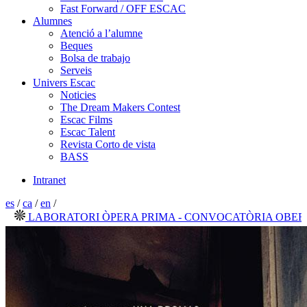
Fast Forward / OFF ESCAC
Alumnes
Atenció a l’alumne
Beques
Bolsa de trabajo
Serveis
Univers Escac
Noticies
The Dream Makers Contest
Escac Films
Escac Talent
Revista Corto de vista
BASS
Intranet
es
/
ca
/
en
/
LABORATORI ÒPERA PRIMA - CONVOCATÒRIA OBERTA 20