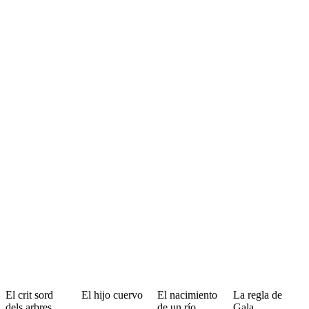
El crit sord
El hijo cuervo
El nacimiento
La regla de
dels arbres
de un río
Gala