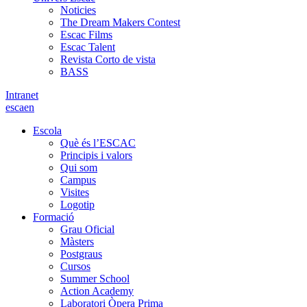
Noticies
The Dream Makers Contest
Escac Films
Escac Talent
Revista Corto de vista
BASS
Intranet
es
ca
en
Escola
Què és l’ESCAC
Principis i valors
Qui som
Campus
Visites
Logotip
Formació
Grau Oficial
Màsters
Postgraus
Cursos
Summer School
Action Academy
Laboratori Òpera Prima