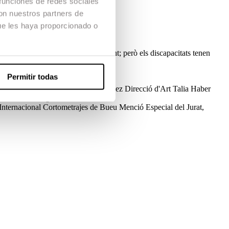
 funciones de redes sociales
con nuestros partners de
ue les haya proporcionado o
. La Karen els menysté profundament; però els discapacitats tenen
Permitir todas
irecció de Fotografia
Jordi Hernández
Direcció d'Art
Talia Haber
Alena Villaronga
l Internacional Cortometrajes de Bueu
Menció Especial del Jurat,