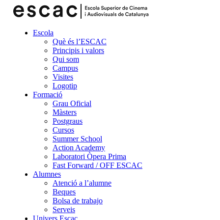
Escola
Què és l’ESCAC
Principis i valors
Qui som
Campus
Visites
Logotip
Formació
Grau Oficial
Màsters
Postgraus
Cursos
Summer School
Action Academy
Laboratori Òpera Prima
Fast Forward / OFF ESCAC
Alumnes
Atenció a l’alumne
Beques
Bolsa de trabajo
Serveis
Univers Escac