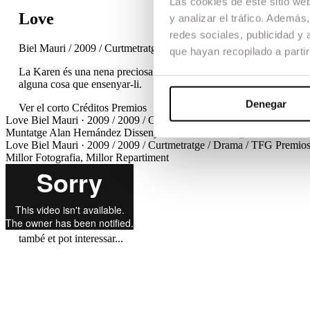
Las cookies de este sitio we
Love
y analizar el tráfico. Ademá
redes sociales, publicidad y
Biel Mauri / 2009 / Curtmetratge / Drama / TFG
que hayan recopilado a parti
La Karen és una nena preciosa de 12 anys que viu en una família en
alguna cosa que ensenyar-li.
Denegar
Ver el corto
Créditos
Premios
Love
Biel Mauri · 2009 / 2009 / Curtmetratge / Drama / TFG
Crédito
Muntatge
Alan Hernández
Disseny de so
Enric Rodríguez
Música ori
Love
Biel Mauri · 2009 / 2009 / Curtmetratge / Drama / TFG
Premio
Millor Fotografia, Millor Repartiment
també et pot interessar...