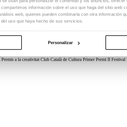
b se usan para personalizar el contenido y los anuncios, ofrecer
s, compartimos información sobre el uso que haga del sitio web 
 análisis web, quienes pueden combinarla con otra información q
r del uso que haya hecho de sus servicios.
 la que tothom, menys ella, pateix algun tipus de discapacitat psíquica
Personalizar
s
Guió
Biel Mauri, Lola Moreno
Direcció de Producció
Lola Moreno
D
ginal
Ramón Polo
Cast
Jordi Gracia, Bruno Bergonzini, Clara Segura, 
s
Premis a la creativitat Club Català de Cultura
Primer Premi
II Festiva