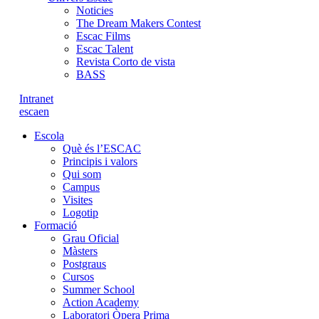
Noticies
The Dream Makers Contest
Escac Films
Escac Talent
Revista Corto de vista
BASS
Intranet
es
ca
en
Escola
Què és l’ESCAC
Principis i valors
Qui som
Campus
Visites
Logotip
Formació
Grau Oficial
Màsters
Postgraus
Cursos
Summer School
Action Academy
Laboratori Òpera Prima