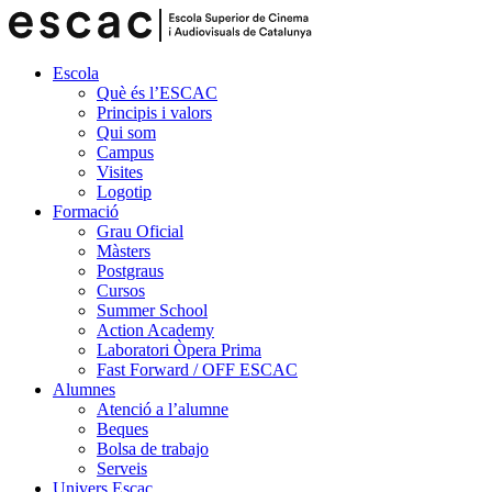
Escola
Què és l’ESCAC
Principis i valors
Qui som
Campus
Visites
Logotip
Formació
Grau Oficial
Màsters
Postgraus
Cursos
Summer School
Action Academy
Laboratori Òpera Prima
Fast Forward / OFF ESCAC
Alumnes
Atenció a l’alumne
Beques
Bolsa de trabajo
Serveis
Univers Escac