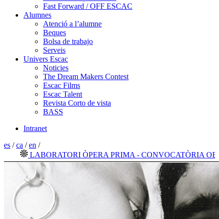
Fast Forward / OFF ESCAC
Alumnes
Atenció a l’alumne
Beques
Bolsa de trabajo
Serveis
Univers Escac
Noticies
The Dream Makers Contest
Escac Films
Escac Talent
Revista Corto de vista
BASS
Intranet
es
/
ca
/
en
/
LABORATORI ÒPERA PRIMA - CONVOCATÒRIA OBERTA