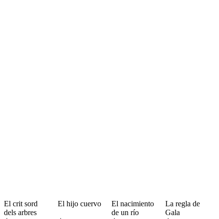
El crit sord
El hijo cuervo
El nacimiento
La regla de
dels arbres
de un río
Gala