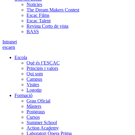
Noticies
The Dream Makers Contest
Escac Films
Escac Talent
Revista Corto de vista
BASS
Intranet
es
ca
en
Escola
Què és l’ESCAC
Principis i valors
Qui som
Campus
Visites
Logotip
Formació
Grau Oficial
Màsters
Postgraus
Cursos
Summer School
Action Academy
Laboratori Òpera Prima