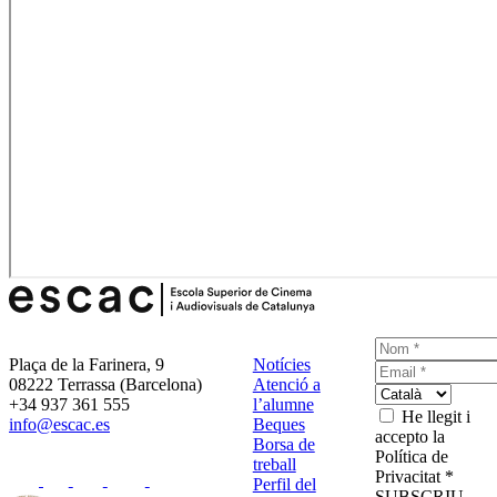
Plaça de la Farinera, 9
Notícies
08222 Terrassa (Barcelona)
Atenció a
+34 937 361 555
l’alumne
He llegit i
info@escac.es
Beques
accepto la
Borsa de
Política de
treball
Privacitat *
Perfil del
SUBSCRIU-