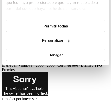
que les haya proporcionado o que hayan recopilado a
Marie
partir del uso que haya hecho de sus servicios.
Jan Vilanova / 2005 / Curtmetratge / Drama / TFG
Al bell mig de l’estiu, una història d’amor adolescent és narrada a
Permitir todas
través del ulls d’un noi.
Ver el corto
Créditos
Personalizar
Marie
Jan Vilanova · 2005 / 2005 / Curtmetratge / Drama / TFG
Créditos
Guió
Jan Vilanova
Direcció de Producció
Pablo Matilla
Direcció de Fotografia
Pau Castejón
Muntatge
Jan Vilanova
Denegar
Disseny de so
Gerard Tàrrega
Música original
Sergi Ramis, Ricard
Monné
Cast
Iça Velasco, Roger Padilla, Pere Vilanova
Marie
Jan Vilanova · 2005 / 2005 / Curtmetratge / Drama / TFG
Premios
també et pot interessar...