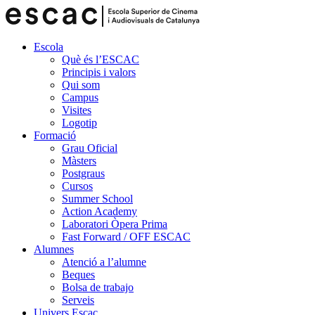
Escola
Què és l’ESCAC
Principis i valors
Qui som
Campus
Visites
Logotip
Formació
Grau Oficial
Màsters
Postgraus
Cursos
Summer School
Action Academy
Laboratori Òpera Prima
Fast Forward / OFF ESCAC
Alumnes
Atenció a l’alumne
Beques
Bolsa de trabajo
Serveis
Univers Escac