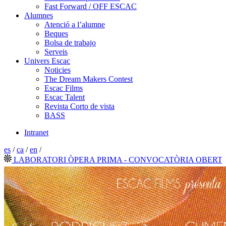
Fast Forward / OFF ESCAC
Alumnes
Atenció a l’alumne
Beques
Bolsa de trabajo
Serveis
Univers Escac
Noticies
The Dream Makers Contest
Escac Films
Escac Talent
Revista Corto de vista
BASS
Intranet
es
/
ca
/
en
/
ABORATORI ÒPERA PRIMA - CONVOCATÒRIA OBERTA 202