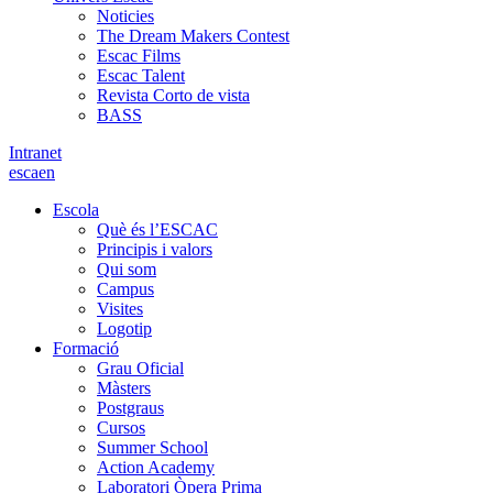
Noticies
The Dream Makers Contest
Escac Films
Escac Talent
Revista Corto de vista
BASS
Intranet
es
ca
en
Escola
Què és l’ESCAC
Principis i valors
Qui som
Campus
Visites
Logotip
Formació
Grau Oficial
Màsters
Postgraus
Cursos
Summer School
Action Academy
Laboratori Òpera Prima