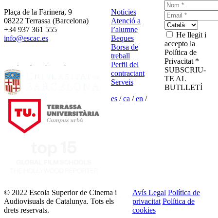
Plaça de la Farinera, 9
Notícies
08222 Terrassa (Barcelona)
Atenció a
+34 937 361 555
l’alumne
He llegit i
info@escac.es
Beques
accepto la
Borsa de
Política de
treball
Privacitat *
Perfil del
SUBSCRIU-
contractant
TE AL
Serveis
BUTLLETÍ
es
/
ca
/
en
/
© 2022 Escola Superior de Cinema i
Avís Legal
Política de
Audiovisuals de Catalunya. Tots els
privacitat
Política de
drets reservats.
cookies