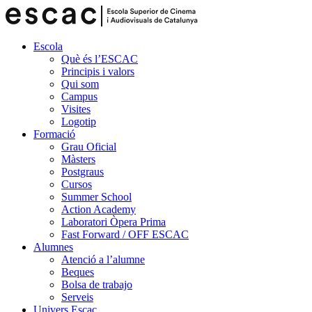
Escola
Què és l’ESCAC
Principis i valors
Qui som
Campus
Visites
Logotip
Formació
Grau Oficial
Màsters
Postgraus
Cursos
Summer School
Action Academy
Laboratori Òpera Prima
Fast Forward / OFF ESCAC
Alumnes
Atenció a l’alumne
Beques
Bolsa de trabajo
Serveis
Univers Escac