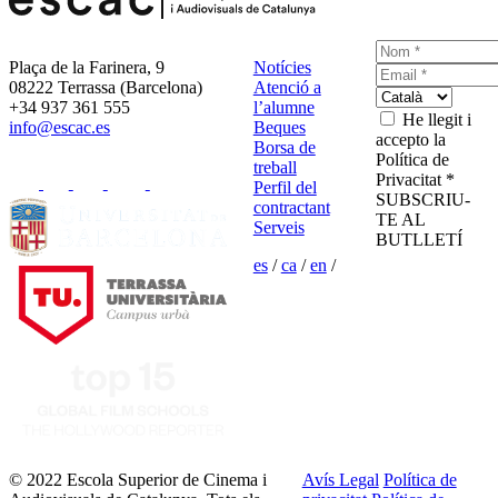
Plaça de la Farinera, 9
Notícies
08222 Terrassa (Barcelona)
Atenció a
+34 937 361 555
l’alumne
He llegit i
info@escac.es
Beques
accepto la
Borsa de
Política de
treball
Privacitat *
Perfil del
SUBSCRIU-
contractant
TE AL
Serveis
BUTLLETÍ
es
/
ca
/
en
/
© 2022 Escola Superior de Cinema i
Avís Legal
Política de