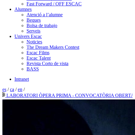
Fast Forward / OFF ESCAC
Alumnes
Atenció a l’alumne
Beques
Bolsa de trabajo
Serveis
Univers Escac
Noticies
The Dream Makers Contest
Escac Films
Escac Talent
Revista Corto de vista
BASS
Intranet
es
/
ca
/
en
/
LABORATORI ÒPERA PRIMA - CONVOCATÒRIA OBERTA 202