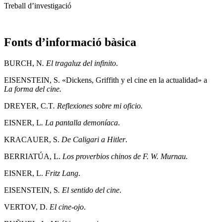
Treball d’investigació
Fonts d’informació bàsica
BURCH, N
. El tragaluz del infinito
.
EISENSTEIN, S. «Dickens, Griffith y el cine en la actualidad» a
La forma del cine.
DREYER, C.T
. Reflexiones sobre mi oficio.
EISNER, L
. La pantalla demoníaca
.
KRACAUER, S.
De Caligari a Hitler
.
BERRIATÚA, L.
Los proverbios chinos de F. W. Murnau.
EISNER, L.
Fritz Lang
.
EISENSTEIN, S
. El sentido del cine
.
VERTOV, D.
El cine-ojo
.