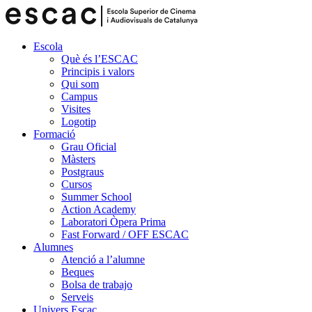
Escola
Què és l’ESCAC
Principis i valors
Qui som
Campus
Visites
Logotip
Formació
Grau Oficial
Màsters
Postgraus
Cursos
Summer School
Action Academy
Laboratori Òpera Prima
Fast Forward / OFF ESCAC
Alumnes
Atenció a l’alumne
Beques
Bolsa de trabajo
Serveis
Univers Escac