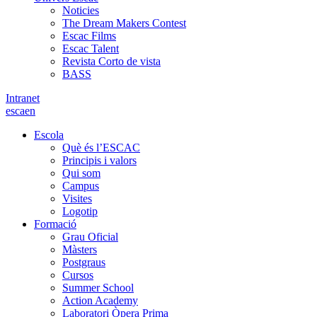
Noticies
The Dream Makers Contest
Escac Films
Escac Talent
Revista Corto de vista
BASS
Intranet
es
ca
en
Escola
Què és l’ESCAC
Principis i valors
Qui som
Campus
Visites
Logotip
Formació
Grau Oficial
Màsters
Postgraus
Cursos
Summer School
Action Academy
Laboratori Òpera Prima