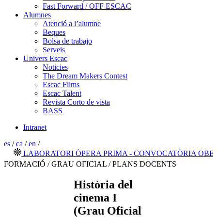
Fast Forward / OFF ESCAC
Alumnes
Atenció a l’alumne
Beques
Bolsa de trabajo
Serveis
Univers Escac
Noticies
The Dream Makers Contest
Escac Films
Escac Talent
Revista Corto de vista
BASS
Intranet
es
/
ca
/
en
/
LABORATORI ÒPERA PRIMA - CONVOCATÒRIA OBERTA 
FORMACIÓ / GRAU OFICIAL / PLANS DOCENTS
Història del
cinema I
(Grau Oficial