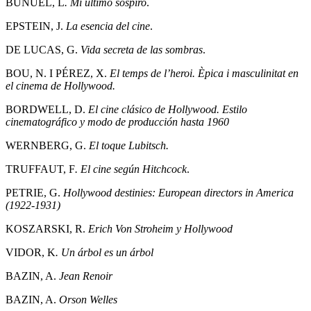
BUÑUEL, L
. Mi último sospiro
.
EPSTEIN, J.
La esencia del cine
.
DE LUCAS, G.
Vida secreta de las sombras
.
BOU, N. I PÉREZ, X.
El temps de l’heroi. Èpica i masculinitat en
el cinema de Hollywood.
BORDWELL, D.
El cine clásico de Hollywood. Estilo
cinematográfico y modo de producción hasta 1960
WERNBERG, G.
El toque Lubitsch.
TRUFFAUT, F
. El cine según Hitchcock
.
PETRIE, G.
Hollywood destinies: European directors in America
(1922-1931)
KOSZARSKI, R.
Erich Von Stroheim y Hollywood
VIDOR, K
. Un árbol es un árbol
BAZIN, A.
Jean Renoir
BAZIN, A.
Orson Welles