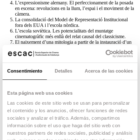
L’expressionisme alemany. El perfeccionament de la posada
en escena: revolucions en la llum, l’espai i el moviment de la
càmera.
La consolidació del Model de Representació Institucional
fora dels EUA i l’escola nòrdica.
L’escola soviètica. Les potencialitats del muntatge
cinematogràfic més enllà del relat causal del classicisme.
El naixement d’una mitologia a partir de la instauració d’un
model de producció industrial.
L’apoteosi del cinema burlesc. Cos i moviment, alternatives i
paròdies al relat clàssic de Hollywood.
Mutacions del Model de Representació Clàssic a partir de les
migracions europees a Hollywood.
Consentimiento
Detalles
Acerca de las cookies
L’esplendor del model clàssic: Hollywood anys 20.
L’esplendor del model clàssic: Hollywood anys 30.
Evolucions del realisme poètic francès i la teatralitat de Jean
Renoir.
Esta página web usa cookies
Símptomes d’esgotament del relat clàssic.
Las cookies de este sitio web se usan para personalizar
El manierisme cinematogràfic.
el contenido y los anuncios, ofrecer funciones de redes
sociales y analizar el tráfico. Además, compartimos
información sobre el uso que haga del sitio web con
Metodologia i activitats formatives
nuestros partners de redes sociales, publicidad y análisis