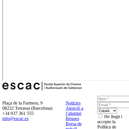
Plaça de la Farinera, 9
Notícies
08222 Terrassa (Barcelona)
Atenció a
+34 937 361 555
l’alumne
He llegit i
info@escac.es
Beques
accepto la
Borsa de
Política de
treball