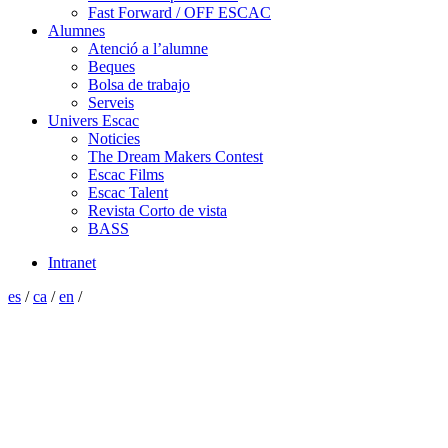
Fast Forward / OFF ESCAC
Alumnes
Atenció a l’alumne
Beques
Bolsa de trabajo
Serveis
Univers Escac
Noticies
The Dream Makers Contest
Escac Films
Escac Talent
Revista Corto de vista
BASS
Intranet
es
/
ca
/
en
/