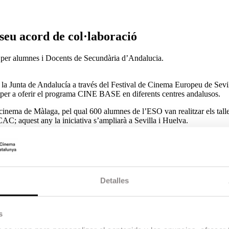
 seu acord de col·laboració
 per alumnes i Docents de Secundària d’Andalucia.
a Junta de Andalucía a través del Festival de Cinema Europeu de Sevill
 per a oferir el programa CINE BASE en diferents centres andalusos.
 cinema de Màlaga, pel qual 600 alumnes de l’ESO van realitzar els tall
; aquest any la iniciativa s’ampliarà a Sevilla i Huelva.
a d’Andalusia i l’ESCAC realitzaran Tallers de Narrativa Audiovisual,
del programa CINEMA BASE. D’aquesta manera, 15 centres de la proví
ovisual impartits per
docents
de l’ESCAC. Així mateix, es realitzaran tal
Detalles
americano de Huelva
, més de 150 alumnes d’Instituts de Secundària de
 la Junta ja va permetre que, en les 8 províncies andaluses, més de 60
s
 oferir beques a 20 alumnes per a realitzar el curs d’estiu “Summer Sc
visual del país. I durant el Festival de Màlaga 2019, docents de 25 centr