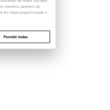
 funciones de redes sociales
r a docents,
con nuestros partners de
ue les haya proporcionado o
itual en
Permitir todas