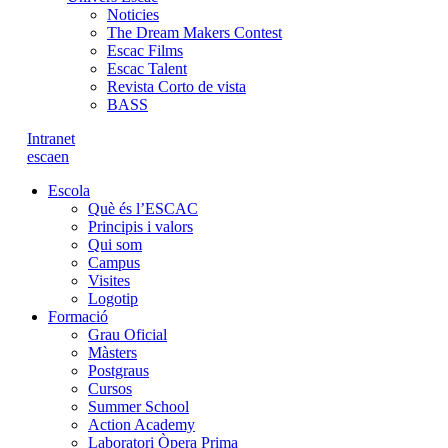
Noticies
The Dream Makers Contest
Escac Films
Escac Talent
Revista Corto de vista
BASS
Intranet
es
ca
en
Escola
Què és l’ESCAC
Principis i valors
Qui som
Campus
Visites
Logotip
Formació
Grau Oficial
Màsters
Postgraus
Cursos
Summer School
Action Academy
Laboratori Òpera Prima