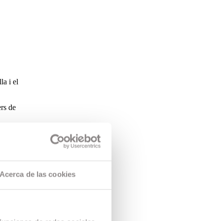
a i el
ers de
 perquè més
ncia de
lers dirigits
Acerca de las cookies
 la província
0 alumnes
hool”, en les
es de la