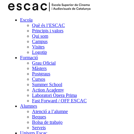
Escola
Què és l’ESCAC
Principis i valors
Qui som
Campus
Visites
Logotip
Formació
Grau Oficial
Màsters
Postgraus
Cursos
Summer School
Action Academy
Laboratori Òpera Prima
Fast Forward / OFF ESCAC
Alumnes
Atenció a l’alumne
Beques
Bolsa de trabajo
Serveis
Univers Escac