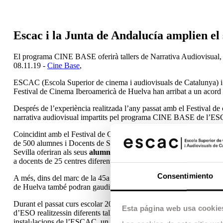
Escac i la Junta de Andalucía amplien el
El programa CINE BASE oferirà tallers de Narrativa Audiovisual,
08.11.19 -
Cine Base
,
ESCAC (Escola Superior de cinema i audiovisuals de Catalunya) i l
Festival de Cinema Iberoamericà de Huelva han arribat a un acord
Després de l’experiència realitzada l’any passat amb el Festival de
narrativa audiovisual impartits pel programa CINE BASE de l’ESCAC
Coincidint amb el Festival de Cinema Europeu de Sevilla, La Junt
de 500 alumnes i Docents de Secundària d’Andalusia participin 
Sevilla oferiran als seus
alumnes
de l’ESO tallers de narrativa audi
a docents de 25 centres diferents de Secundària d’Andalusia.
Consentimiento
A més, dins del marc de la 45a Edició del
Festival de Cine Ibero
de Huelva també podran gaudir d’aquests tallers.
Durant el passat curs escolar 2018-2019, un acord entre l’ESCAC i
Esta página web usa cookie
d’ESO realitzessin diferents tallers de CINEMA BASE, a més es van
instal·lacions de l’ESCAC, un dels centres de referència de l’audio