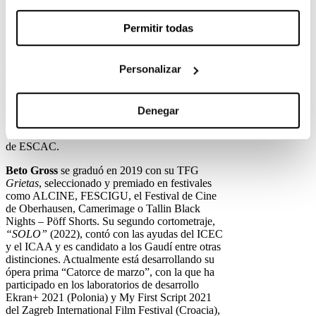
Sobre los autores
Permitir todas
La escuela renueva su spot cada dos años,
Personalizar
encargándolo a un nuevo talento recién surgido
de ESCAC.
Lucas Parra
, que se graduó en
2021 con su TFG
Entreterrestres
(2021)
seleccionado en festivales como Huesca (Premio
Denegar
del Público), Sitges y BIFAN. Actualmente dirige
el departamento de producciones audiovisuales
de ESCAC.
Beto Gross
se graduó en 2019 con su TFG
Grietas
, seleccionado y premiado en festivales
como ALCINE, FESCIGU, el Festival de Cine
de Oberhausen, Camerimage o Tallin Black
Nights – Pöff Shorts. Su segundo cortometraje,
“SOLO”
(2022), contó con las ayudas del ICEC
y el ICAA y es candidato a los Gaudí entre otras
distinciones. Actualmente está desarrollando su
ópera prima “Catorce de marzo”, con la que ha
participado en los laboratorios de desarrollo
Ekran+ 2021 (Polonia) y My First Script 2021
del Zagreb International Film Festival (Croacia),