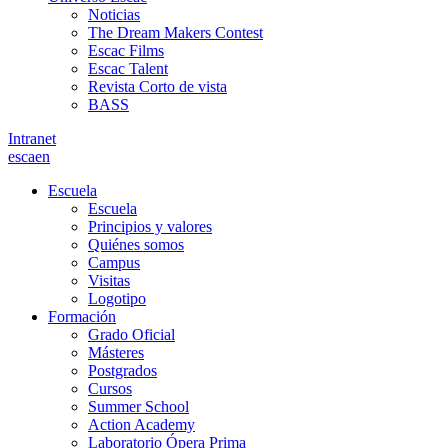
Noticias
The Dream Makers Contest
Escac Films
Escac Talent
Revista Corto de vista
BASS
Intranet
es
ca
en
Escuela
Escuela
Principios y valores
Quiénes somos
Campus
Visitas
Logotipo
Formación
Grado Oficial
Másteres
Postgrados
Cursos
Summer School
Action Academy
Laboratorio Ópera Prima