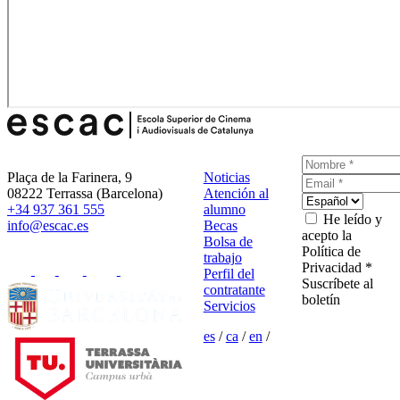
Plaça de la Farinera, 9
Noticias
08222 Terrassa (Barcelona)
Atención al
+34 937 361 555
alumno
He leído y
info@escac.es
Becas
acepto la
Bolsa de
Política de
trabajo
Privacidad *
Perfil del
Suscríbete al
contratante
boletín
Servicios
es
/
ca
/
en
/