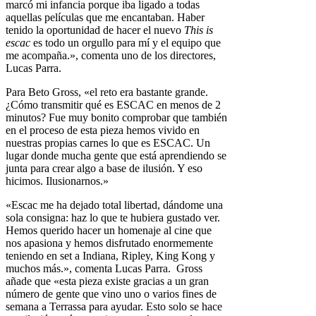
marcó mi infancia porque iba ligado a todas
aquellas películas que me encantaban. Haber
tenido la oportunidad de hacer el nuevo
This is
escac
es todo un orgullo para mí y el equipo que
me acompaña.», comenta uno de los directores,
Lucas Parra.
Para Beto Gross, «el reto era bastante grande.
¿Cómo transmitir qué es ESCAC en menos de 2
minutos? Fue muy bonito comprobar que también
en el proceso de esta pieza hemos vivido en
nuestras propias carnes lo que es ESCAC. Un
lugar donde mucha gente que está aprendiendo se
junta para crear algo a base de ilusión. Y eso
hicimos. Ilusionarnos.»
«Escac me ha dejado total libertad, dándome una
sola consigna: haz lo que te hubiera gustado ver.
Hemos querido hacer un homenaje al cine que
nos apasiona y hemos disfrutado enormemente
teniendo en set a Indiana, Ripley, King Kong y
muchos más.», comenta Lucas Parra. Gross
añade que «esta pieza existe gracias a un gran
número de gente que vino uno o varios fines de
semana a Terrassa para ayudar. Esto solo se hace