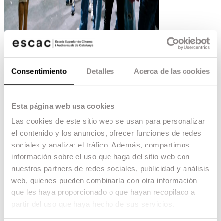
Consentimiento
Detalles
Acerca de las cookies
Descubre las Profesiones del Audiovisual
Esta página web usa cookies
Nuestra oferta de visitas escolares es una
Las cookies de este sitio web se usan para personalizar
oportunidad única para que los estudiantes
el contenido y los anuncios, ofrecer funciones de redes
exploren el mundo de las profesiones
sociales y analizar el tráfico. Además, compartimos
audiovisuales. Durante estas visitas, podrán
sumergirse en el universo del cine y la televisión.
información sobre el uso que haga del sitio web con
Aquí te contamos lo que puedes esperar:
nuestros partners de redes sociales, publicidad y análisis
1. Charla «Oficios del Audiovisual» o «La
web, quienes pueden combinarla con otra información
Magia de Contar Historias» (90 minutos)
que les haya proporcionado o que hayan recopilado a
partir del uso que haya hecho de sus servicios.
En la primera parte de la visita, los estudiantes
disfrutarán de una apasionante charla sobre las