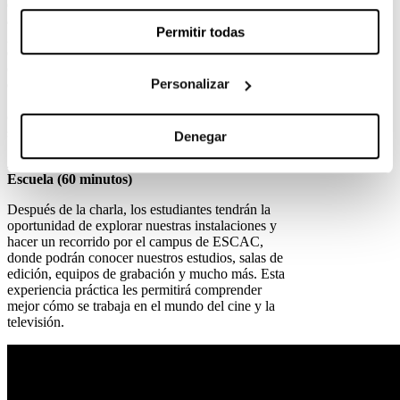
diferentes profesiones que conforman la industria
audiovisual. Aprenderán sobre los directores,
Permitir todas
guionistas, productores, directores de fotografía,
diseñadores de sonido y muchos otros roles
cruciales en la creación de películas y programas
Personalizar
de televisión. También pueden optar por la charla
«La Magia de Contar Historias», que explora
cómo se construyen narrativamente las películas y
series para cautivar al espectador.
Denegar
2. Tour Guiado por las Instalaciones de la
Escuela (60 minutos)
Después de la charla, los estudiantes tendrán la
oportunidad de explorar nuestras instalaciones y
hacer un recorrido por el campus de ESCAC,
donde podrán conocer nuestros estudios, salas de
edición, equipos de grabación y mucho más. Esta
experiencia práctica les permitirá comprender
mejor cómo se trabaja en el mundo del cine y la
televisión.