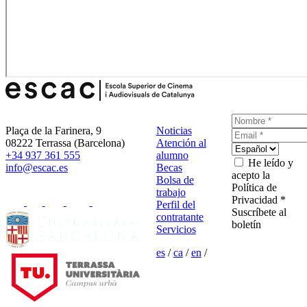
Plaça de la Farinera, 9
Noticias
08222 Terrassa (Barcelona)
Atención al
+34 937 361 555
alumno
He leído y
info@escac.es
Becas
acepto la
Bolsa de
Política de
trabajo
Privacidad *
Perfil del
Suscríbete al
contratante
boletín
Servicios
es
/
ca
/
en
/