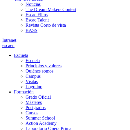
Noticias
The Dream Makers Contest
Escac Films
Escac Talent
Revista Corto de vista
BASS
Intranet
es
ca
en
Escuela
Escuela
Principios y valores
Quiénes somos
Campus
Visitas
Logotipo
Formación
Grado Oficial
Másteres
Postgrados
Cursos
Summer School
Action Academy
Laboratorio Ópera Prima