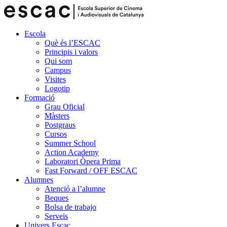
Escola
Què és l’ESCAC
Principis i valors
Qui som
Campus
Visites
Logotip
Formació
Grau Oficial
Màsters
Postgraus
Cursos
Summer School
Action Academy
Laboratori Òpera Prima
Fast Forward / OFF ESCAC
Alumnes
Atenció a l’alumne
Beques
Bolsa de trabajo
Serveis
Univers Escac