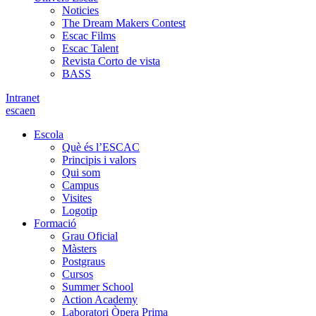
Noticies
The Dream Makers Contest
Escac Films
Escac Talent
Revista Corto de vista
BASS
Intranet
es
ca
en
Escola
Què és l’ESCAC
Principis i valors
Qui som
Campus
Visites
Logotip
Formació
Grau Oficial
Màsters
Postgraus
Cursos
Summer School
Action Academy
Laboratori Òpera Prima