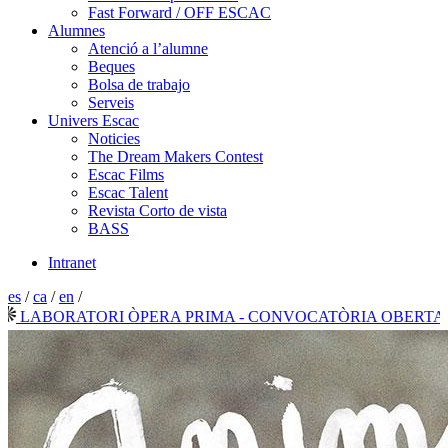
Fast Forward / OFF ESCAC
Alumnes
Atenció a l’alumne
Beques
Bolsa de trabajo
Serveis
Univers Escac
Noticies
The Dream Makers Contest
Escac Films
Escac Talent
Revista Corto de vista
BASS
Intranet
es
/
ca
/
en
/
ABORATORI ÒPERA PRIMA - CONVOCATÒRIA OBERTA 2026