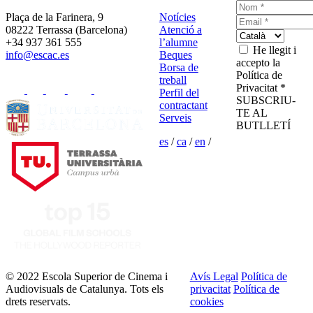
Plaça de la Farinera, 9
Notícies
08222 Terrassa (Barcelona)
Atenció a
+34 937 361 555
l’alumne
He llegit i
info@escac.es
Beques
accepto la
Borsa de
Política de
treball
Privacitat *
Perfil del
SUBSCRIU-
contractant
TE AL
Serveis
BUTLLETÍ
es
/
ca
/
en
/
© 2022 Escola Superior de Cinema i
Avís Legal
Política de
Audiovisuals de Catalunya. Tots els
privacitat
Política de
drets reservats.
cookies