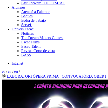
Fast Forward / OFF ESCAC
Alumnes
Atenció a l’alumne
Beques
Bolsa de trabajo
Serveis
Univers Escac
Noticies
The Dream Makers Contest
Escac Films
Escac Talent
Revista Corto de vista
BASS
Intranet
es
/
ca
/
en
/
ABORATORI ÒPERA PRIMA - CONVOCATÒRIA OBERTA 202