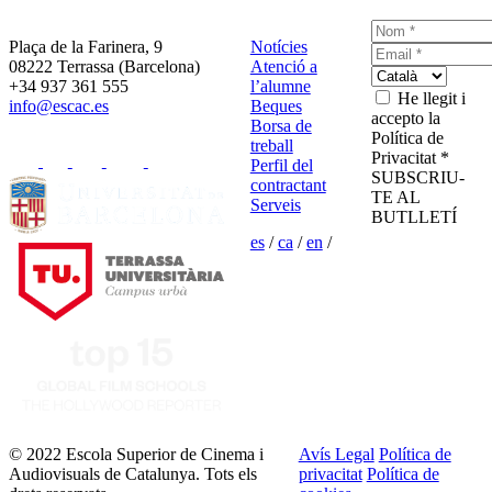
Plaça de la Farinera, 9
Notícies
08222 Terrassa (Barcelona)
Atenció a
+34 937 361 555
l’alumne
He llegit i
info@escac.es
Beques
accepto la
Borsa de
Política de
treball
Privacitat *
Perfil del
SUBSCRIU-
contractant
TE AL
Serveis
BUTLLETÍ
es
/
ca
/
en
/
© 2022 Escola Superior de Cinema i
Avís Legal
Política de
Audiovisuals de Catalunya. Tots els
privacitat
Política de