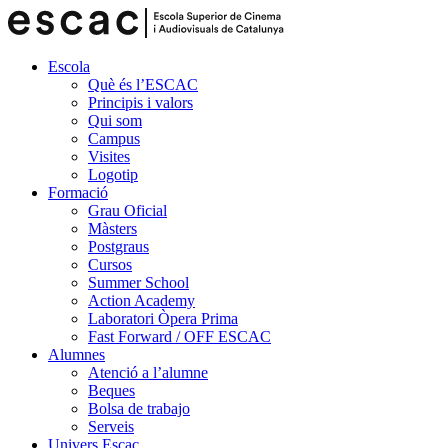
Escola
Què és l’ESCAC
Principis i valors
Qui som
Campus
Visites
Logotip
Formació
Grau Oficial
Màsters
Postgraus
Cursos
Summer School
Action Academy
Laboratori Òpera Prima
Fast Forward / OFF ESCAC
Alumnes
Atenció a l’alumne
Beques
Bolsa de trabajo
Serveis
Univers Escac