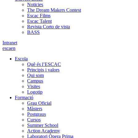
Noticies
The Dream Makers Contest
Escac Films
Escac Talent
Revista Corto de vista
BASS
Intranet
es
ca
en
Escola
Què és l’ESCAC
Principis i valors
Qui som
Campus
Visites
Logotip
Formació
Grau Oficial
Màsters
Postgraus
Cursos
Summer School
Action Academy
Laboratori Òpera Prima