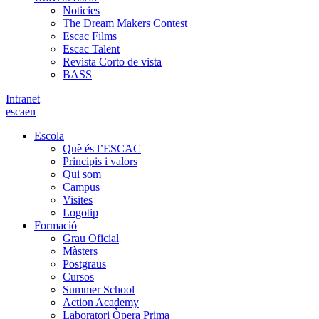
Noticies
The Dream Makers Contest
Escac Films
Escac Talent
Revista Corto de vista
BASS
Intranet
es
ca
en
Escola
Què és l’ESCAC
Principis i valors
Qui som
Campus
Visites
Logotip
Formació
Grau Oficial
Màsters
Postgraus
Cursos
Summer School
Action Academy
Laboratori Òpera Prima