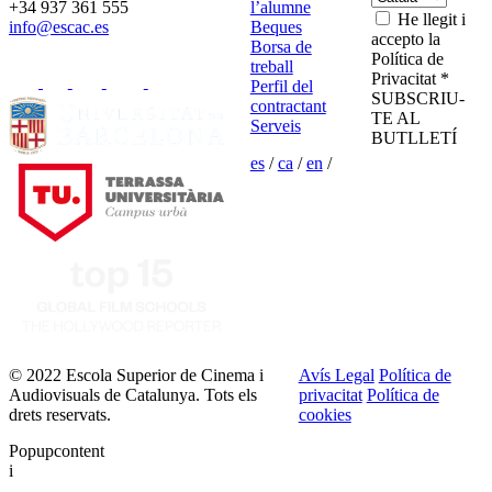
+34 937 361 555
l’alumne
He llegit i
info@escac.es
Beques
accepto la
Borsa de
Política de
treball
Privacitat *
Perfil del
SUBSCRIU-
contractant
TE AL
Serveis
BUTLLETÍ
es
/
ca
/
en
/
© 2022 Escola Superior de Cinema i
Avís Legal
Política de
Audiovisuals de Catalunya. Tots els
privacitat
Política de
drets reservats.
cookies
Popupcontent
i