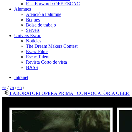
Fast Forward / OFF ESCAC
Alumnes
Atenció a l’alumne
Beques
Bolsa de trabajo
Serveis
Univers Escac
Noticies
The Dream Makers Contest
Escac Films
Escac Talent
Revista Corto de vista
BASS
Intranet
es
/
ca
/
en
/
LABORATORI ÒPERA PRIMA - CONVOCATÒRIA OBERTA 20