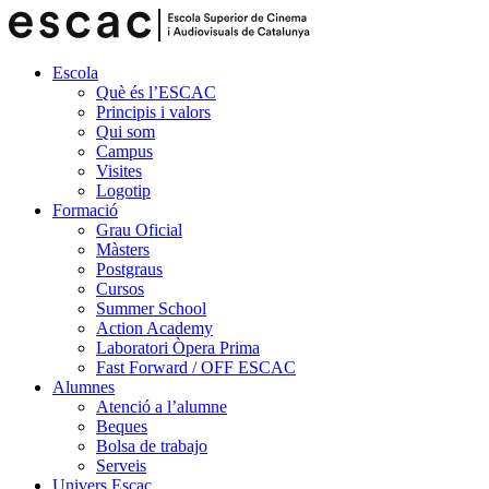
Escola
Què és l’ESCAC
Principis i valors
Qui som
Campus
Visites
Logotip
Formació
Grau Oficial
Màsters
Postgraus
Cursos
Summer School
Action Academy
Laboratori Òpera Prima
Fast Forward / OFF ESCAC
Alumnes
Atenció a l’alumne
Beques
Bolsa de trabajo
Serveis
Univers Escac