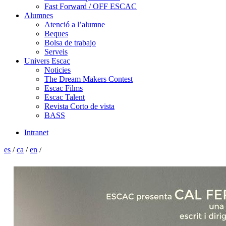
Fast Forward / OFF ESCAC
Alumnes
Atenció a l’alumne
Beques
Bolsa de trabajo
Serveis
Univers Escac
Noticies
The Dream Makers Contest
Escac Films
Escac Talent
Revista Corto de vista
BASS
Intranet
es
/
ca
/
en
/