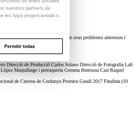
 funciones de redes sociales
con nuestros partners de
ue les haya proporcionado o
 coses un cop acabada la relació.
li aconsellarà al Martí per afrontar els seus problemes amorosos i
Permitir todas
ero
Direcció de Producció
Carlos Solano
Direcció de Fotografia
Lali
 López
Maquillatge i perruqueria
Gemma Bistrussu
Cast
Raquel
rnacional de Cinema de Cerdanya
Premios Gaudí 2017
Finalista (10