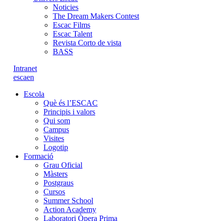
Noticies
The Dream Makers Contest
Escac Films
Escac Talent
Revista Corto de vista
BASS
Intranet
es
ca
en
Escola
Què és l’ESCAC
Principis i valors
Qui som
Campus
Visites
Logotip
Formació
Grau Oficial
Màsters
Postgraus
Cursos
Summer School
Action Academy
Laboratori Òpera Prima