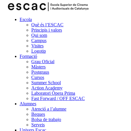
Escola
Què és l’ESCAC
Principis i valors
Qui som
Campus
Visites
Logotip
Formació
Grau Oficial
Màsters
Postgraus
Cursos
Summer School
Action Academy
Laboratori Òpera Prima
Fast Forward / OFF ESCAC
Alumnes
Atenció a l’alumne
Beques
Bolsa de trabajo
Serveis
Univers Escac