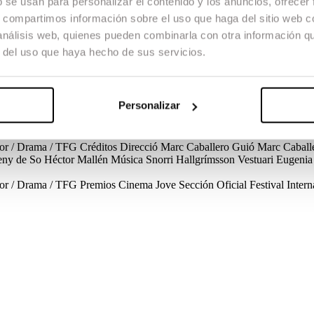
b se usan para personalizar el contenido y los anuncios, ofrecer
s, compartimos información sobre el uso que haga del sitio web 
 análisis web, quienes pueden combinarla con otra información q
r del uso que haya hecho de sus servicios.
r amb en Carles, la seva exparella, per acabar de recollir totes les seves
que encara no coneix la situació en la que es troba la seva germana. L’E
Personalizar
utor / Drama / TFG
Créditos
Direcció
Marc Caballero
Guió
Marc Caball
eny de So
Héctor Mallén
Música
Snorri Hallgrímsson
Vestuari
Eugenia
utor / Drama / TFG
Premios
Cinema Jove
Sección Oficial
Festival Inte