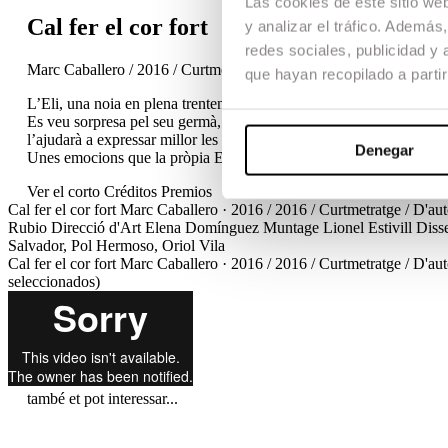
Las cookies de este sitio we
Cal fer el cor fort
y analizar el tráfico. Ademá
redes sociales, publicidad y
Marc Caballero / 2016 / Curtmetratge / D'autor / Drama / TFG
que hayan recopilado a parti
L’Eli, una noia en plena trentena, torna al pis que ha estat comparti
Es veu sorpresa pel seu germà, en Martí, un noi de vint-i-dos anys 
l’ajudarà a expressar millor les seves emocions.
Denegar
Unes emocions que la pròpia Eli no expressa amb en Carles.
Ver el corto
Créditos
Premios
Cal fer el cor fort
Marc Caballero · 2016 / 2016 / Curtmetratge / D'a
Rubio
Direcció d'Art
Elena Domínguez
Muntage
Lionel Estivill
Diss
Salvador, Pol Hermoso, Oriol Vila
Cal fer el cor fort
Marc Caballero · 2016 / 2016 / Curtmetratge / D'a
seleccionados)
també et pot interessar...