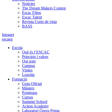
Noticies
The Dream Makers Contest
Escac Films
Escac Talent
Revista Corto de vista
BASS
Intranet
es
ca
en
Escola
Què és l’ESCAC
Principis i valors
Qui som
Campus
Visites
Logotip
Formació
Grau Oficial
Màsters
Postgraus
Cursos
Summer School
Action Academy
Laboratori Òpera Prima