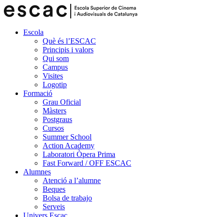
Escola
Què és l’ESCAC
Principis i valors
Qui som
Campus
Visites
Logotip
Formació
Grau Oficial
Màsters
Postgraus
Cursos
Summer School
Action Academy
Laboratori Òpera Prima
Fast Forward / OFF ESCAC
Alumnes
Atenció a l’alumne
Beques
Bolsa de trabajo
Serveis
Univers Escac