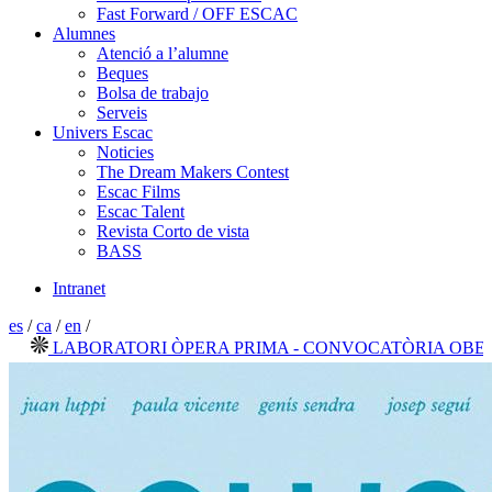
Fast Forward / OFF ESCAC
Alumnes
Atenció a l’alumne
Beques
Bolsa de trabajo
Serveis
Univers Escac
Noticies
The Dream Makers Contest
Escac Films
Escac Talent
Revista Corto de vista
BASS
Intranet
es
/
ca
/
en
/
LABORATORI ÒPERA PRIMA - CONVOCATÒRIA OBERTA 