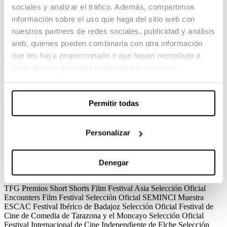
sociales y analizar el tráfico. Además, compartimos
Calvario
información sobre el uso que haga del sitio web con
nuestros partners de redes sociales, publicidad y análisis
Lluis Margarit / 2019 / Comedia / Curtmetratge / TFG
web, quienes pueden combinarla con otra información
En Pablo, en un intent fallit de recuperar la seva parella, se’n adona
que les haya proporcionado o que hayan recopilado a
que s’està quedant calb. A partir d’aquest moment farà el possible
partir del uso que haya hecho de sus servicios.
per aconseguir els dos reptes que se li proposen: no quedar-se calb i
tornar amb la seva ex-novia.
Ver el corto
Créditos
Premios
Permitir todas
Calvario
Lluis Margarit · 2020 / 2019 / Comedia / Curtmetratge /
TFG
Créditos
Direcció
Lluís Margarit
Guió
Mateu Segarra, Lluís
Margarit, Laura Mira
Direcció de Producció
Jordi Mas
Direcció de
Personalizar
Fotografia
Laia Puig
Direcció d'Art
Berta Llargués
Muntatge
Guille
Sánchez
Disseny de So
Eloy Rodríguez de la Rosa
VFX
Eloy
Roldán, Joel Lladó
Vestuari
Pere Pinazo
Cast
Juan Luppi, Paula
Vicente Mascó, Genís Sendra, Josep Seguí, Blai Juanet, Marc
Denegar
Molins
Calvario
Lluis Margarit · 2020 / 2019 / Comedia / Curtmetratge /
TFG
Premios
Short Shorts Film Festival Asia
Selección Oficial
Encounters Film Festival
Selección Oficial
SEMINCI
Muestra
ESCAC
Festival Ibérico de Badajoz
Selección Oficial
Festival de
Cine de Comedia de Tarazona y el Moncayo
Selección Oficial
Festival Internacional de Cine Independiente de Elche
Selección