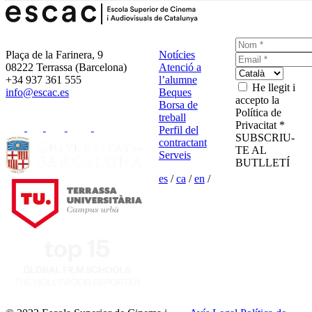
Plaça de la Farinera, 9
Notícies
08222 Terrassa (Barcelona)
Atenció a
+34 937 361 555
l’alumne
He llegit i
info@escac.es
Beques
accepto la
Borsa de
Política de
treball
Privacitat *
Perfil del
SUBSCRIU-
contractant
TE AL
Serveis
BUTLLETÍ
es
/
ca
/
en
/