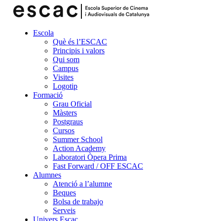
Escola
Què és l’ESCAC
Principis i valors
Qui som
Campus
Visites
Logotip
Formació
Grau Oficial
Màsters
Postgraus
Cursos
Summer School
Action Academy
Laboratori Òpera Prima
Fast Forward / OFF ESCAC
Alumnes
Atenció a l’alumne
Beques
Bolsa de trabajo
Serveis
Univers Escac