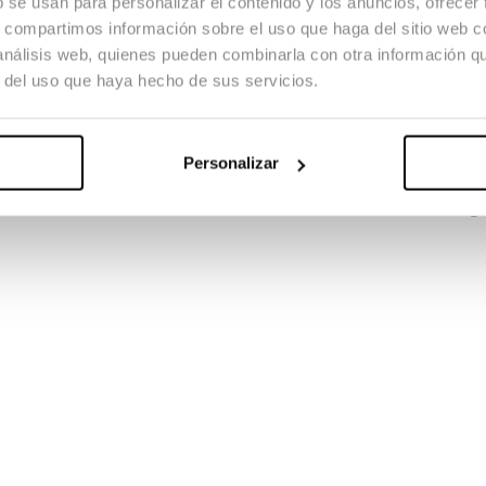
b se usan para personalizar el contenido y los anuncios, ofrecer
s, compartimos información sobre el uso que haga del sitio web 
 análisis web, quienes pueden combinarla con otra información q
r del uso que haya hecho de sus servicios.
 tímid. Quan l’Esther, sense donar cap explicació, decideix deixar la sev
Personalizar
 Drama / TFG
Créditos
Direcció
Álvar Andrés
Guió
Álvar Andrés
Direcc
 So
Yisel Pupo, Pol Plana
Música
Tito Barbeito
Vestuari
Silvia Pla
Cas
 Drama / TFG
Premios
Festival Les Saisons Parisiennes a St Petersbourg