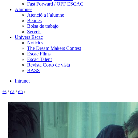
Fast Forward / OFF ESCAC
Alumnes
Atenció a l’alumne
Beques
Bolsa de trabajo
Serveis
Univers Escac
Noticies
The Dream Makers Contest
Escac Films
Escac Talent
Revista Corto de vista
BASS
Intranet
es
/
ca
/
en
/