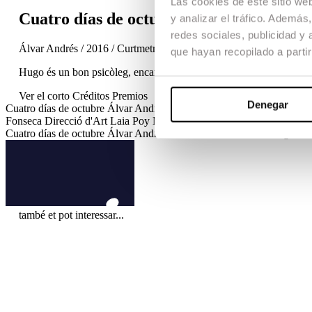
Las cookies de este sitio we
Cuatro días de octubre
y analizar el tráfico. Ademá
redes sociales, publicidad y
Álvar Andrés / 2016 / Curtmetratge / Drama / TFG
que hayan recopilado a parti
Hugo és un bon psicòleg, encara que fora de la seva consulta és molt
Ver el corto
Créditos
Premios
Denegar
Cuatro días de octubre
Álvar Andrés · 2015 / 2016 / Curtmetratge /
Fonseca
Direcció d'Art
Laia Poy
Muntatge
Luis Bernadas
Disseny de
Cuatro días de octubre
Álvar Andrés · 2015 / 2016 / Curtmetratge /
també et pot interessar...