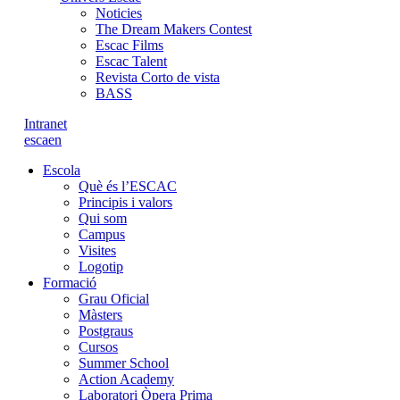
Noticies
The Dream Makers Contest
Escac Films
Escac Talent
Revista Corto de vista
BASS
Intranet
es
ca
en
Escola
Què és l’ESCAC
Principis i valors
Qui som
Campus
Visites
Logotip
Formació
Grau Oficial
Màsters
Postgraus
Cursos
Summer School
Action Academy
Laboratori Òpera Prima