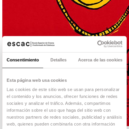
Consentimiento
Detalles
Acerca de las cookies
Esta página web usa cookies
Las cookies de este sitio web se usan para personalizar
el contenido y los anuncios, ofrecer funciones de redes
sociales y analizar el tráfico. Además, compartimos
información sobre el uso que haga del sitio web con
nuestros partners de redes sociales, publicidad y análisis
web, quienes pueden combinarla con otra información