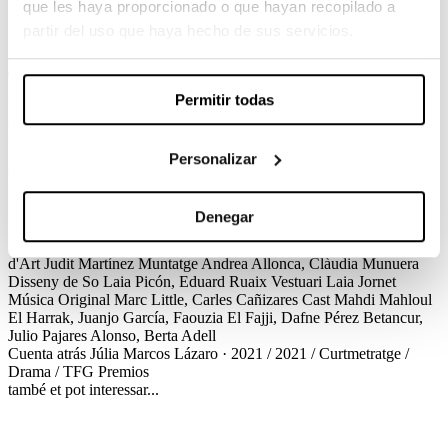
que les haya proporcionado o que hayan recopilado a
Cuenta atrás
partir del uso que haya hecho de sus servicios.
Júlia Marcos Lázaro / 2021 / Curtmetratge / Drama / TFG
Permitir todas
Un noi de barri humil decideix canviar els hàbits de vida després de
ser detingut per la policia. Just quan li comença a agradar la nova
feina, el seu millor amic li proposa cometre un últim robatori.
Personalizar
Créditos
Cuenta atrás
Júlia Marcos Lázaro · 2021 / 2021 / Curtmetratge /
Drama / TFG
Créditos
Direcció
Júlia Marcos Lázaro
Guió
Júlia
Denegar
Marcos Lázaro, Clara Marcos Lázaro
Direcció de Producció
Olga
Doganoc
Dirección de Fotografia
Carmela García Sixto
Direcció
d'Art
Judit Martínez
Muntatge
Andrea Allonca, Clàudia Munuera
Disseny de So
Laia Picón, Eduard Ruaix
Vestuari
Laia Jornet
Música Original
Marc Little, Carles Cañizares
Cast
Mahdi Mahloul
El Harrak, Juanjo García, Faouzia El Fajji, Dafne Pérez Betancur,
Julio Pajares Alonso, Berta Adell
Cuenta atrás
Júlia Marcos Lázaro · 2021 / 2021 / Curtmetratge /
Drama / TFG
Premios
també et pot interessar...