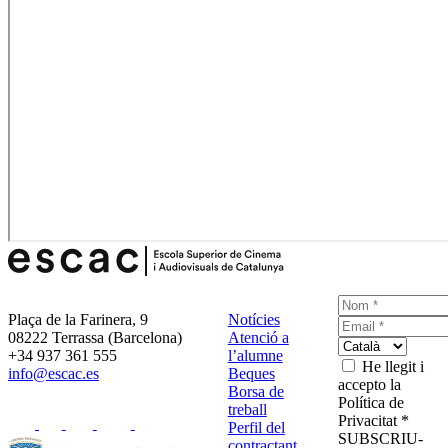
Plaça de la Farinera, 9
Notícies
08222 Terrassa (Barcelona)
Atenció a
+34 937 361 555
l’alumne
He llegit i
info@escac.es
Beques
accepto la
Borsa de
Política de
treball
Privacitat *
Perfil del
SUBSCRIU-
contractant