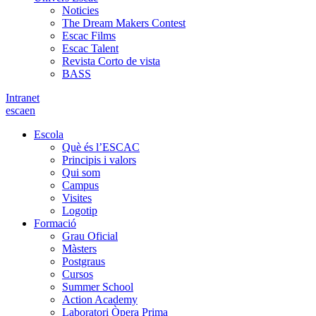
Noticies
The Dream Makers Contest
Escac Films
Escac Talent
Revista Corto de vista
BASS
Intranet
es
ca
en
Escola
Què és l’ESCAC
Principis i valors
Qui som
Campus
Visites
Logotip
Formació
Grau Oficial
Màsters
Postgraus
Cursos
Summer School
Action Academy
Laboratori Òpera Prima