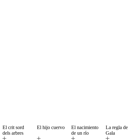
El crit sord
El hijo cuervo
El nacimiento
La regla de
dels arbres
de un río
Gala