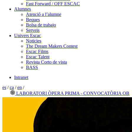
Fast Forward / OFF ESCAC
Alumnes
Atenció a l’alumne
Beques
Bolsa de trabajo
Serveis
Univers Escac
Noticies
The Dream Makers Contest
Escac Films
Escac Talent
Revista Corto de vista
BASS
Intranet
es
/
ca
/
en
/
LABORATORI ÒPERA PRIMA - CONVOCATÒRIA OBERTA