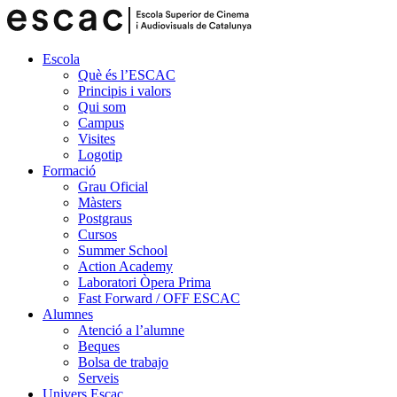
Escola
Què és l’ESCAC
Principis i valors
Qui som
Campus
Visites
Logotip
Formació
Grau Oficial
Màsters
Postgraus
Cursos
Summer School
Action Academy
Laboratori Òpera Prima
Fast Forward / OFF ESCAC
Alumnes
Atenció a l’alumne
Beques
Bolsa de trabajo
Serveis
Univers Escac