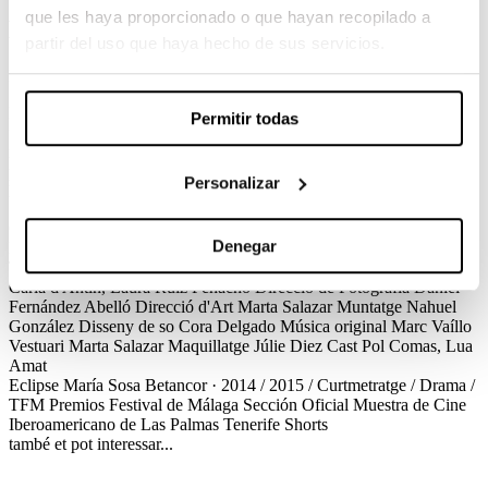
que les haya proporcionado o que hayan recopilado a
Eclipse
partir del uso que haya hecho de sus servicios.
María Sosa Betancor / 2015 / Curtmetratge / Drama / TFM
Pol i Lua fa mesos que es preparen per a un eclipsi solar. Han cuidat
Permitir todas
fins a l’últim detall perquè sigui tan especial com es mereix un
moment tan únic com aquest. Però just aquell dia Pol té un mal
pressentiment i haurà de convèncer la seva amiga Lua alhora que
Personalizar
lluitar contra la seva intensa imaginació.
Créditos
Premios
Denegar
Eclipse
María Sosa Betancor · 2014 / 2015 / Curtmetratge / Drama /
TFM
Créditos
Guió
María Sosa Betancor
Direcció de Producció
Carla d'Antin, Laura Ruiz Penacho
Direcció de Fotografia
Daniel
Fernández Abelló
Direcció d'Art
Marta Salazar
Muntatge
Nahuel
González
Disseny de so
Cora Delgado
Música original
Marc Vaíllo
Vestuari
Marta Salazar
Maquillatge
Júlie Diez
Cast
Pol Comas, Lua
Amat
Eclipse
María Sosa Betancor · 2014 / 2015 / Curtmetratge / Drama /
TFM
Premios
Festival de Málaga
Sección Oficial
Muestra de Cine
Iberoamericano de Las Palmas
Tenerife Shorts
també et pot interessar...