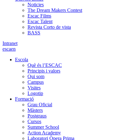
Noticies
The Dream Makers Contest
Escac Films
Escac Talent
Revista Corto de vista
BASS
Intranet
es
ca
en
Escola
Què és l’ESCAC
Principis i valors
Qui som
Campus
Visites
Logotip
Formació
Grau Oficial
Màsters
Postgraus
Cursos
Summer School
Action Academy
Laboratori Òpera Prima