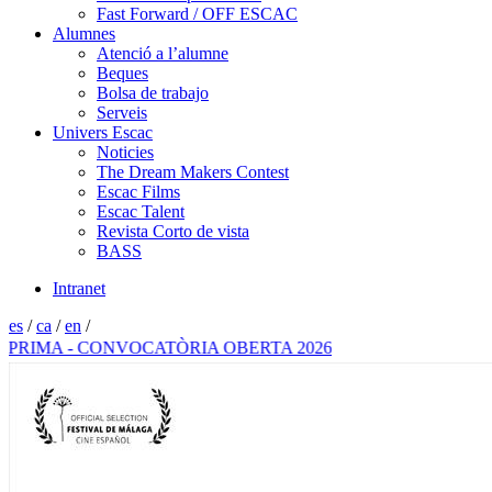
Fast Forward / OFF ESCAC
Alumnes
Atenció a l’alumne
Beques
Bolsa de trabajo
Serveis
Univers Escac
Noticies
The Dream Makers Contest
Escac Films
Escac Talent
Revista Corto de vista
BASS
Intranet
es
/
ca
/
en
/
IMA - CONVOCATÒRIA OBERTA 2026