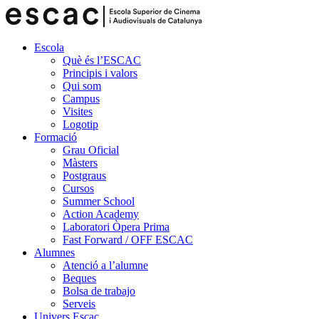
Escola
Què és l’ESCAC
Principis i valors
Qui som
Campus
Visites
Logotip
Formació
Grau Oficial
Màsters
Postgraus
Cursos
Summer School
Action Academy
Laboratori Òpera Prima
Fast Forward / OFF ESCAC
Alumnes
Atenció a l’alumne
Beques
Bolsa de trabajo
Serveis
Univers Escac