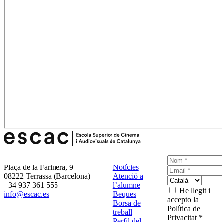
Plaça de la Farinera, 9
Notícies
08222 Terrassa (Barcelona)
Atenció a
+34 937 361 555
l’alumne
He llegit i
info@escac.es
Beques
accepto la
Borsa de
Política de
treball
Privacitat *
Perfil del