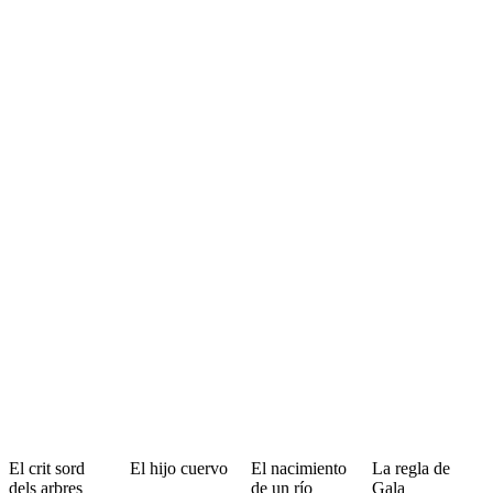
El crit sord
El hijo cuervo
El nacimiento
La regla de
dels arbres
de un río
Gala