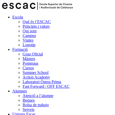
Escola
Què és l’ESCAC
Principis i valors
Qui som
Campus
Visites
Logotip
Formació
Grau Oficial
Màsters
Postgraus
Cursos
Summer School
Action Academy
Laboratori Òpera Prima
Fast Forward / OFF ESCAC
Alumnes
Atenció a l’alumne
Beques
Bolsa de trabajo
Serveis
Univers Escac