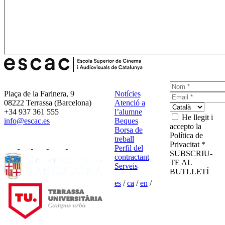
Plaça de la Farinera, 9
Notícies
08222 Terrassa (Barcelona)
Atenció a
+34 937 361 555
l’alumne
He llegit i
info@escac.es
Beques
accepto la
Borsa de
Política de
treball
Privacitat *
Perfil del
SUBSCRIU-
contractant
TE AL
Serveis
BUTLLETÍ
es
/
ca
/
en
/