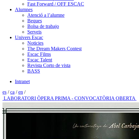
Fast Forward / OFF ESCAC
Alumnes
Atenció a l’alumne
Beques
Bolsa de trabajo
Serveis
Univers Escac
Noticies
The Dream Makers Contest
Escac Films
Escac Talent
Revista Corto de vista
BASS
Intranet
es
/
ca
/
en
/
BORATORI ÒPERA PRIMA - CONVOCATÒRIA OBERTA 2026