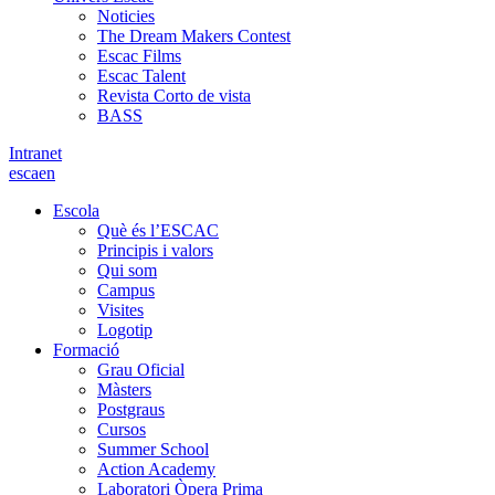
Noticies
The Dream Makers Contest
Escac Films
Escac Talent
Revista Corto de vista
BASS
Intranet
es
ca
en
Escola
Què és l’ESCAC
Principis i valors
Qui som
Campus
Visites
Logotip
Formació
Grau Oficial
Màsters
Postgraus
Cursos
Summer School
Action Academy
Laboratori Òpera Prima