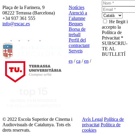
Plaça de la Farinera, 9
Notícies
08222 Terrassa (Barcelona)
Atenció a
+34 937 361 555
l’alumne
He llegit i
info@escac.es
Beques
accepto la
Borsa de
Política de
treball
Privacitat *
Perfil del
SUBSCRIU-
contractant
TE AL
Serveis
BUTLLETÍ
es
/
ca
/
en
/
© 2022 Escola Superior de Cinema i
Avís Legal
Política de
Audiovisuals de Catalunya. Tots els
privacitat
Política de
drets reservats.
cookies