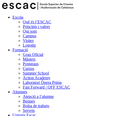
Escola
Què és l’ESCAC
Principis i valors
Qui som
Campus
Visites
Logotip
Formació
Grau Oficial
Màsters
Postgraus
Cursos
Summer School
Action Academy
Laboratori Òpera Prima
Fast Forward / OFF ESCAC
Alumnes
Atenció a l’alumne
Beques
Bolsa de trabajo
Serveis
Univers Escac