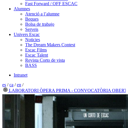
Fast Forward / OFF ESCAC
Alumnes
Atenció a l’alumne
Beques
Bolsa de trabajo
Serveis
Univers Escac
Noticies
The Dream Makers Contest
Escac Films
Escac Talent
Revista Corto de vista
BASS
Intranet
es
/
ca
/
en
/
LABORATORI ÒPERA PRIMA - CONVOCATÒRIA OBERTA 20