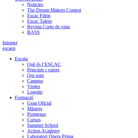
Noticies
The Dream Makers Contest
Escac Films
Escac Talent
Revista Corto de vista
BASS
Intranet
es
ca
en
Escola
Què és l’ESCAC
Principis i valors
Qui som
Campus
Visites
Logotip
Formació
Grau Oficial
Màsters
Postgraus
Cursos
Summer School
Action Academy
Laboratori Òpera Prima