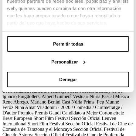
nuestros partners de redes sociales, publicidad y análisis
Feroz
web, quienes pueden combinarla con otra información
que les haya proporcionado o que hayan recopilado a
Nina Amat Viladomiu / Comedia / Curtmetratge / D'autor
partir del uso que haya hecho de sus servicios.
Eva, una mestressa de casa continguda i perfeccionista, ha perdut el
contacte amb ella mateixa. Avui és el seu aniversari i per l’ocasió
organitza una gran vetllada a casa. La intrusió d’un animal salvatge
Permitir todas
li portarà un desordre incontrolable que la conduirà cap al seu costat
més animal.
Personalizar
Créditos
Premios
Feroz
Nina Amat Viladomiu · 2020 / Comedia / Curtmetratge /
D'autor
Créditos
Direcció
Nina Amat Viladomiu
Guió
Nina Amat
Denegar
Viladomiu, Maria Fernanda Soberón
Direcció de Producció
Maria
Fernanda Soberón
Direcció de Fotografia
Francisco Lobo
Direcció
d'Art
Smarlen Almonte
Muntatge
Pablo Nicolás
Disseny de So
Ignacio Puigdollers, Albert Guimerà
Vestuari
Nuria Pascal
Música
Rene Abrego, Mariano Benini
Cast
Núria Prims, Pep Munné
Feroz
Nina Amat Viladomiu · 2020 / Comedia / Curtmetratge /
D'autor
Premios
Premis Gaudí
Candidato a Mejor Cortometraje
Brest European Short Film Festival
Sección Oficial
Leuven
International Short Film Festival
Sección Oficial
Festival de Cine de
Comedia de Tarazona y el Moncayo
Sección Oficial
Festival de
Cine de Astorga
Sección Oficial
Festival de Cine de Ponferrada