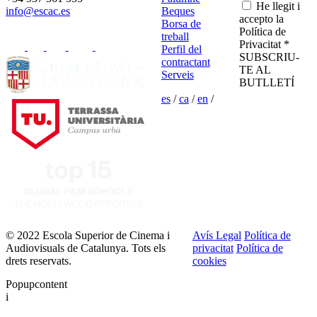
He llegit i
info@escac.es
Beques
accepto la
Borsa de
Política de
treball
Privacitat *
Perfil del
SUBSCRIU-
contractant
TE AL
Serveis
BUTLLETÍ
es
/
ca
/
en
/
© 2022 Escola Superior de Cinema i
Avís Legal
Política de
Audiovisuals de Catalunya. Tots els
privacitat
Política de
drets reservats.
cookies
Popupcontent
i