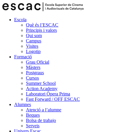
Escola
Què és l’ESCAC
Principis i valors
Qui som
Campus
Visites
Logotip
Formació
Grau Oficial
Màsters
Postgraus
Cursos
Summer School
Action Academy
Laboratori Òpera Prima
Fast Forward / OFF ESCAC
Alumnes
Atenció a l’alumne
Beques
Bolsa de trabajo
Serveis
Univers Escac