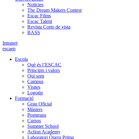
Noticies
The Dream Makers Contest
Escac Films
Escac Talent
Revista Corto de vista
BASS
Intranet
es
ca
en
Escola
Què és l’ESCAC
Principis i valors
Qui som
Campus
Visites
Logotip
Formació
Grau Oficial
Màsters
Postgraus
Cursos
Summer School
Action Academy
Laboratori Òpera Prima