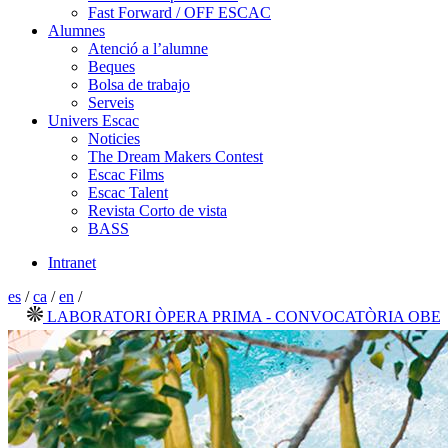
Fast Forward / OFF ESCAC
Alumnes
Atenció a l’alumne
Beques
Bolsa de trabajo
Serveis
Univers Escac
Noticies
The Dream Makers Contest
Escac Films
Escac Talent
Revista Corto de vista
BASS
Intranet
es
/
ca
/
en
/
LABORATORI ÒPERA PRIMA - CONVOCATÒRIA OBERTA 2