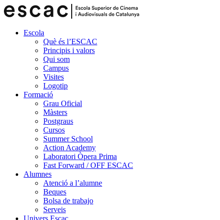
Escola
Què és l’ESCAC
Principis i valors
Qui som
Campus
Visites
Logotip
Formació
Grau Oficial
Màsters
Postgraus
Cursos
Summer School
Action Academy
Laboratori Òpera Prima
Fast Forward / OFF ESCAC
Alumnes
Atenció a l’alumne
Beques
Bolsa de trabajo
Serveis
Univers Escac