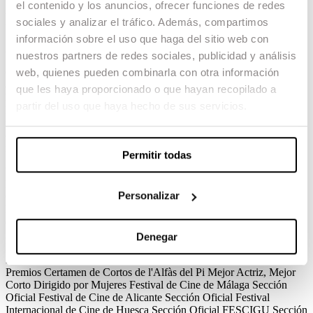
el contenido y los anuncios, ofrecer funciones de redes
Flora
sociales y analizar el tráfico. Además, compartimos
información sobre el uso que haga del sitio web con
Anice Mateu / 2020 / Curtmetratge / Drama / TFM
nuestros partners de redes sociales, publicidad y análisis
Carla és una mare que treballa cada dia als matins com a paramèdica
web, quienes pueden combinarla con otra información
al servei d’ambulàncies i a les tardes al sector d’urgències d’un
que les haya proporcionado o que hayan recopilado a
hospital.
partir del uso que haya hecho de sus servicios.
La seva exdona, qui té la custòdia de la seva filla Flora, viu lluny en
una altra ciutat des de fa uns anys; fet pel qual la Carla ha de viatjar
cada cap de setmana en sortir del treball per a poder visitar a la seva
nena.
Permitir todas
Ver el corto
Créditos
Premios
Flora
Anice Mateu · 2020 / 2020 / Curtmetratge / Drama / TFM
Personalizar
Créditos
Direcció
Anice Mateu
Guió
Anice Mateu
Direcció de
Producció
Iris Irish
Direcció de Fotografia
Pablo Engo
Direcció
d'Art
Valeria Balbuena
Muntagte
Anice Mateu
Disseny de So
Anna
Lanau
Vestuari
Luciana Reynoso
Cast
Patricia Bargalló, María
Denegar
Ribera, Iris Vallès Torres
Flora
Anice Mateu · 2020 / 2020 / Curtmetratge / Drama / TFM
Premios
Certamen de Cortos de l'Alfàs del Pi
Mejor Actriz, Mejor
Corto Dirigido por Mujeres
Festival de Cine de Málaga
Sección
Oficial
Festival de Cine de Alicante
Sección Oficial
Festival
Internacional de Cine de Huesca
Sección Oficial
FESCIGU
Sección