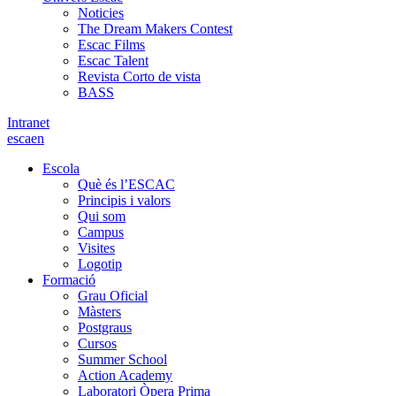
Noticies
The Dream Makers Contest
Escac Films
Escac Talent
Revista Corto de vista
BASS
Intranet
es
ca
en
Escola
Què és l’ESCAC
Principis i valors
Qui som
Campus
Visites
Logotip
Formació
Grau Oficial
Màsters
Postgraus
Cursos
Summer School
Action Academy
Laboratori Òpera Prima