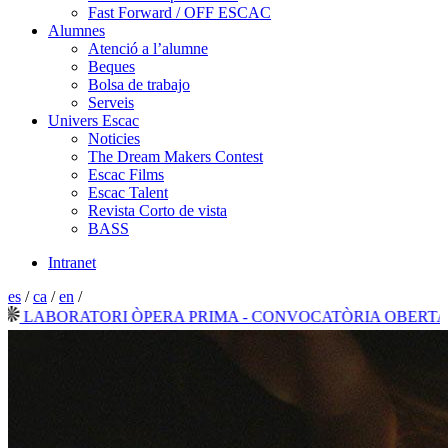
Fast Forward / OFF ESCAC
Alumnes
Atenció a l’alumne
Beques
Bolsa de trabajo
Serveis
Univers Escac
Noticies
The Dream Makers Contest
Escac Films
Escac Talent
Revista Corto de vista
BASS
Intranet
es
/
ca
/
en
/
ABORATORI ÒPERA PRIMA - CONVOCATÒRIA OBERTA 202