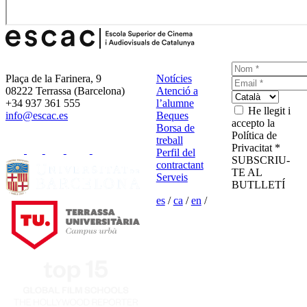
Plaça de la Farinera, 9
Notícies
08222 Terrassa (Barcelona)
Atenció a
+34 937 361 555
l’alumne
He llegit i
info@escac.es
Beques
accepto la
Borsa de
Política de
treball
Privacitat *
Perfil del
SUBSCRIU-
contractant
TE AL
Serveis
BUTLLETÍ
es
/
ca
/
en
/