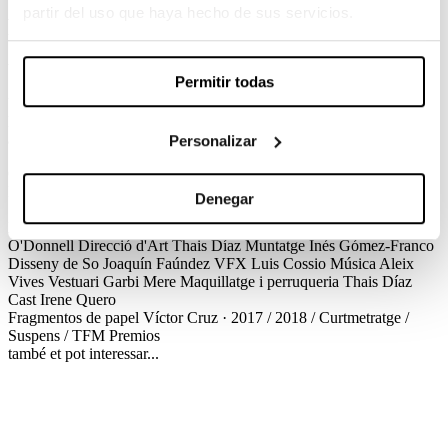
partir del uso que haya hecho de sus servicios.
Fragmentos de papel
Víctor Cruz / 2018 / Curtmetratge / Suspens / TFM
Permitir todas
Una nena desperta en meitat de la nit comença a parlar amb algú en
la seva habitació. Allò que li contesta, s’amaga a l’interior del seu
armari.
Personalizar
Créditos
Fragmentos de papel
Víctor Cruz · 2017 / 2018 / Curtmetratge /
Denegar
Suspens / TFM
Créditos
Direcció
Víctor Cruz
Guió
Víctor Cruz
Direcció de Producció
Marta Ávila
Direcció de Fotografia
Alina
O'Donnell
Direcció d'Art
Thais Díaz
Muntatge
Inés Gómez-Franco
Disseny de So
Joaquín Faúndez
VFX
Luis Cossio
Música
Aleix
Vives
Vestuari
Garbi Mere
Maquillatge i perruqueria
Thais Díaz
Cast
Irene Quero
Fragmentos de papel
Víctor Cruz · 2017 / 2018 / Curtmetratge /
Suspens / TFM
Premios
també et pot interessar...