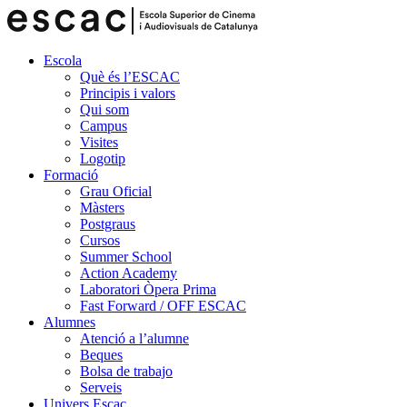
Escola
Què és l’ESCAC
Principis i valors
Qui som
Campus
Visites
Logotip
Formació
Grau Oficial
Màsters
Postgraus
Cursos
Summer School
Action Academy
Laboratori Òpera Prima
Fast Forward / OFF ESCAC
Alumnes
Atenció a l’alumne
Beques
Bolsa de trabajo
Serveis
Univers Escac