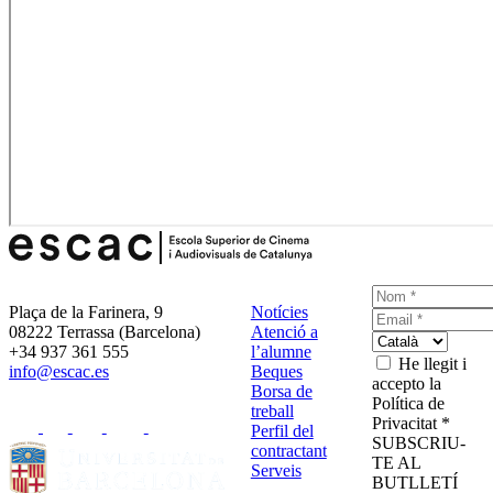
Plaça de la Farinera, 9
Notícies
08222 Terrassa (Barcelona)
Atenció a
+34 937 361 555
l’alumne
He llegit i
info@escac.es
Beques
accepto la
Borsa de
Política de
treball
Privacitat *
Perfil del
SUBSCRIU-
contractant
TE AL
Serveis
BUTLLETÍ