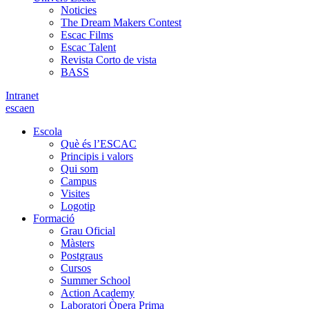
Noticies
The Dream Makers Contest
Escac Films
Escac Talent
Revista Corto de vista
BASS
Intranet
es
ca
en
Escola
Què és l’ESCAC
Principis i valors
Qui som
Campus
Visites
Logotip
Formació
Grau Oficial
Màsters
Postgraus
Cursos
Summer School
Action Academy
Laboratori Òpera Prima