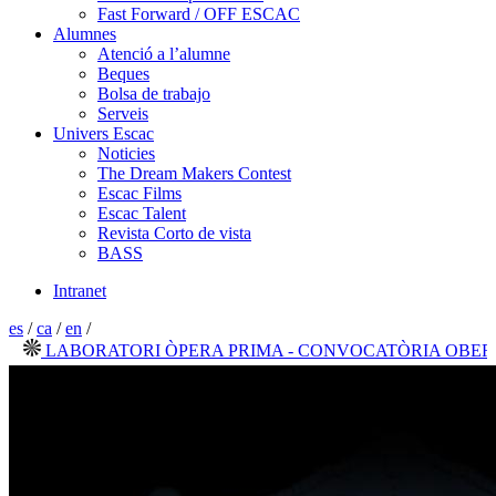
Fast Forward / OFF ESCAC
Alumnes
Atenció a l’alumne
Beques
Bolsa de trabajo
Serveis
Univers Escac
Noticies
The Dream Makers Contest
Escac Films
Escac Talent
Revista Corto de vista
BASS
Intranet
es
/
ca
/
en
/
LABORATORI ÒPERA PRIMA - CONVOCATÒRIA OBERTA 