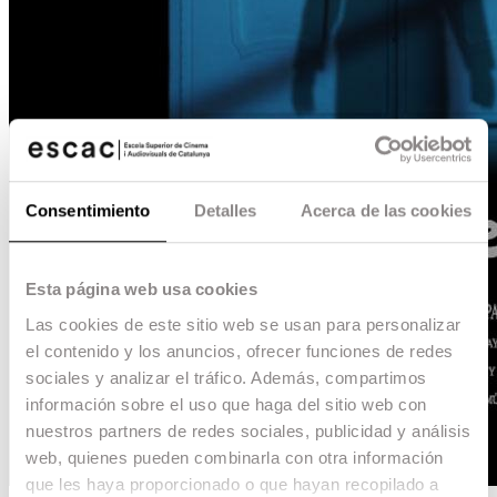
Consentimiento
Detalles
Acerca de las cookies
Esta página web usa cookies
Las cookies de este sitio web se usan para personalizar
el contenido y los anuncios, ofrecer funciones de redes
sociales y analizar el tráfico. Además, compartimos
información sobre el uso que haga del sitio web con
nuestros partners de redes sociales, publicidad y análisis
web, quienes pueden combinarla con otra información
que les haya proporcionado o que hayan recopilado a