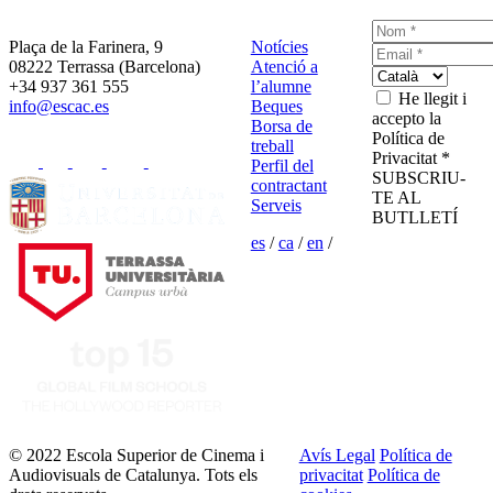
Plaça de la Farinera, 9
Notícies
08222 Terrassa (Barcelona)
Atenció a
+34 937 361 555
l’alumne
He llegit i
info@escac.es
Beques
accepto la
Borsa de
Política de
treball
Privacitat *
Perfil del
SUBSCRIU-
contractant
TE AL
Serveis
BUTLLETÍ
es
/
ca
/
en
/
© 2022 Escola Superior de Cinema i
Avís Legal
Política de
Audiovisuals de Catalunya. Tots els
privacitat
Política de