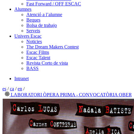
Fast Forward / OFF ESCAC
Alumnes
Atenció a l’alumne
Beques
Bolsa de trabajo
Serveis
Univers Escac
Noticies
The Dream Makers Contest
Escac Films
Escac Talent
Revista Corto de vista
BASS
Intranet
es
/
ca
/
en
/
ABORATORI ÒPERA PRIMA - CONVOCATÒRIA OBERTA 202