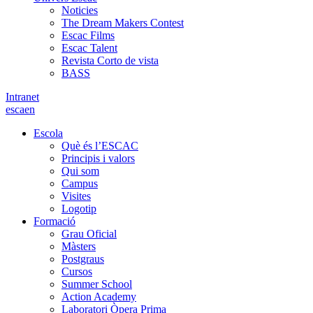
Noticies
The Dream Makers Contest
Escac Films
Escac Talent
Revista Corto de vista
BASS
Intranet
es
ca
en
Escola
Què és l’ESCAC
Principis i valors
Qui som
Campus
Visites
Logotip
Formació
Grau Oficial
Màsters
Postgraus
Cursos
Summer School
Action Academy
Laboratori Òpera Prima