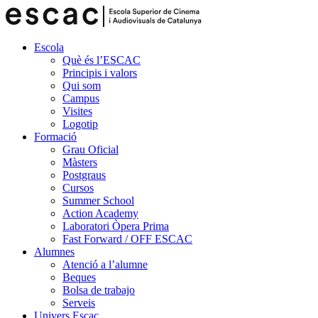
Escola
Què és l’ESCAC
Principis i valors
Qui som
Campus
Visites
Logotip
Formació
Grau Oficial
Màsters
Postgraus
Cursos
Summer School
Action Academy
Laboratori Òpera Prima
Fast Forward / OFF ESCAC
Alumnes
Atenció a l’alumne
Beques
Bolsa de trabajo
Serveis
Univers Escac