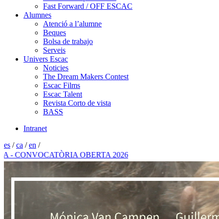
Fast Forward / OFF ESCAC
Alumnes
Atenció a l’alumne
Beques
Bolsa de trabajo
Serveis
Univers Escac
Noticies
The Dream Makers Contest
Escac Films
Escac Talent
Revista Corto de vista
BASS
Intranet
es
/
ca
/
en
/
CONVOCATÒRIA OBERTA 2026