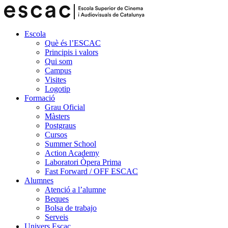
Escola
Què és l’ESCAC
Principis i valors
Qui som
Campus
Visites
Logotip
Formació
Grau Oficial
Màsters
Postgraus
Cursos
Summer School
Action Academy
Laboratori Òpera Prima
Fast Forward / OFF ESCAC
Alumnes
Atenció a l’alumne
Beques
Bolsa de trabajo
Serveis
Univers Escac