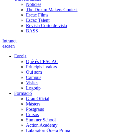
Noticies
The Dream Makers Contest
Escac Films
Escac Talent
Revista Corto de vista
BASS
Intranet
es
ca
en
Escola
Què és l’ESCAC
Principis i valors
Qui som
Campus
Visites
Logotip
Formació
Grau Oficial
Màsters
Postgraus
Cursos
Summer School
Action Academy
Laboratori Òpera Prima