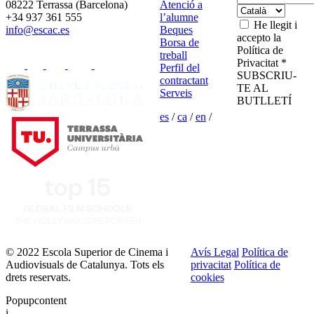
08222 Terrassa (Barcelona)
Atenció a
+34 937 361 555
l’alumne
He llegit i
info@escac.es
Beques
accepto la
Borsa de
Política de
treball
Privacitat *
Perfil del
SUBSCRIU-
contractant
TE AL
Serveis
BUTLLETÍ
es
/
ca
/
en
/
© 2022 Escola Superior de Cinema i
Avís Legal
Política de
Audiovisuals de Catalunya. Tots els
privacitat
Política de
drets reservats.
cookies
Popupcontent
i