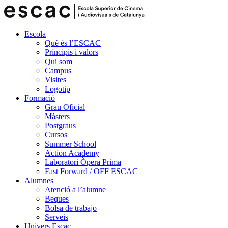
Escola
Què és l’ESCAC
Principis i valors
Qui som
Campus
Visites
Logotip
Formació
Grau Oficial
Màsters
Postgraus
Cursos
Summer School
Action Academy
Laboratori Òpera Prima
Fast Forward / OFF ESCAC
Alumnes
Atenció a l’alumne
Beques
Bolsa de trabajo
Serveis
Univers Escac