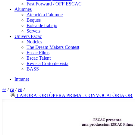
Fast Forward / OFF ESCAC
Alumnes
Atenció a l’alumne
Beques
Bolsa de trabajo
Serveis
Univers Escac
Noticies
The Dream Makers Contest
Escac Films
Escac Talent
Revista Corto de vista
BASS
Intranet
es
/
ca
/
en
/
LABORATORI ÒPERA PRIMA - CONVOCATÒRIA OBERTA