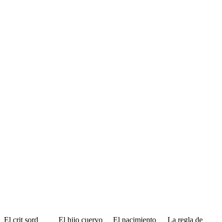
El crit sord
El hijo cuervo
El nacimiento
La regla de