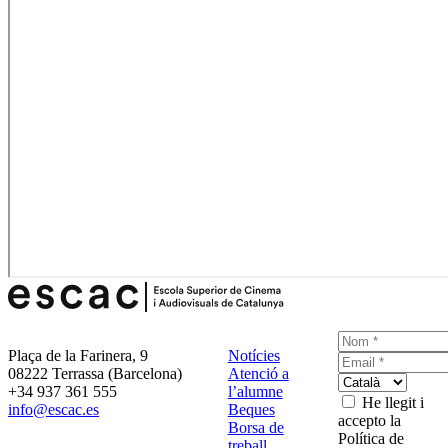
Plaça de la Farinera, 9
Notícies
08222 Terrassa (Barcelona)
Atenció a
+34 937 361 555
l’alumne
He llegit i
info@escac.es
Beques
accepto la
Borsa de
Política de
treball