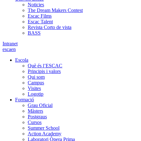
Noticies
The Dream Makers Contest
Escac Films
Escac Talent
Revista Corto de vista
BASS
Intranet
es
ca
en
Escola
Què és l’ESCAC
Principis i valors
Qui som
Campus
Visites
Logotip
Formació
Grau Oficial
Màsters
Postgraus
Cursos
Summer School
Action Academy
Laboratori Òpera Prima