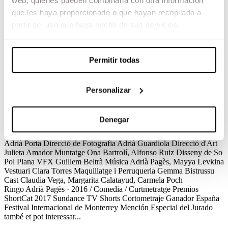
web, quienes pueden combinarla con otra información
Ringo
que les haya proporcionado o que hayan recopilado a
partir del uso que haya hecho de sus servicios.
Adrià Pagès / Comedia / Curtmetratge
Irene és una adolescent que viu amb la seva mare, Pilar, i la seva
Permitir todas
àvia, Maria, en un pis d’un barri humil. Un bon dia, Maria comença
a comportar-se de forma estranya: està molt més alegre i bromista
del que és habitual, compta suposades anècdotes de joventut que
inclouen gires de concerts, excessos i groupies … fins que finalment
Personalizar
declara: »sóc Ringo Starr».
Créditos
Premios
Denegar
Ringo
Adrià Pagès · 2016 / Comedia / Curtmetratge
Créditos
Direcció
Adrià Pagès
Guió
Adrià Pagès
Direcció de Producció
Adrià Porta
Direcció de Fotografia
Adrià Guardiola
Direcció d'Art
Julieta Amador
Muntatge
Ona Bartrolí, Alfonso Ruiz
Disseny de So
Pol Plana
VFX
Guillem Beltrà
Música
Adrià Pagès, Mayya Levkina
Vestuari
Clara Torres
Maquillatge i Perruqueria
Gemma Bistrussu
Cast
Claudia Vega, Margarita Calatayud, Carmela Poch
Ringo
Adrià Pagès · 2016 / Comedia / Curtmetratge
Premios
ShortCat 2017
Sundance TV Shorts
Cortometraje Ganador España
Festival Internacional de Monterrey
Mención Especial del Jurado
també et pot interessar...