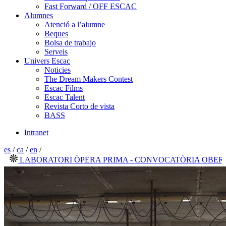
Fast Forward / OFF ESCAC
Alumnes
Atenció a l’alumne
Beques
Bolsa de trabajo
Serveis
Univers Escac
Noticies
The Dream Makers Contest
Escac Films
Escac Talent
Revista Corto de vista
BASS
Intranet
es
/
ca
/
en
/
LABORATORI ÒPERA PRIMA - CONVOCATÒRIA OBERTA 2