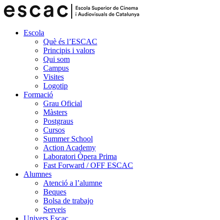
Escola
Què és l’ESCAC
Principis i valors
Qui som
Campus
Visites
Logotip
Formació
Grau Oficial
Màsters
Postgraus
Cursos
Summer School
Action Academy
Laboratori Òpera Prima
Fast Forward / OFF ESCAC
Alumnes
Atenció a l’alumne
Beques
Bolsa de trabajo
Serveis
Univers Escac