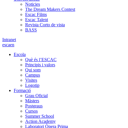
Noticies
The Dream Makers Contest
Escac Films
Escac Talent
Revista Corto de vista
BASS
Intranet
es
ca
en
Escola
Què és l’ESCAC
Principis i valors
Qui som
Campus
Visites
Logotip
Formació
Grau Oficial
Màsters
Postgraus
Cursos
Summer School
Action Academy
Laboratori Òpera Prima