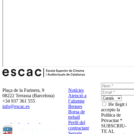
Plaça de la Farinera, 9
Notícies
08222 Terrassa (Barcelona)
Atenció a
+34 937 361 555
l’alumne
He llegit i
info@escac.es
Beques
accepto la
Borsa de
Política de
treball
Privacitat *
Perfil del
SUBSCRIU-
contractant
TE AL
Serveis