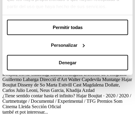
partir del uso que haya hecho de sus servicios.
¿Tiene sentido contar hasta el infinito?
Hajar Boujtat / 2020 / Curtmetratge / Documental / Experimental /
TFG
Permitir todas
Un conjunt és infinit si és possible trobar un subconjunt propi del
mateix que tingui la mateixa cardinalitat que el conjunt original.
Personalizar
Créditos
Premios
¿Tiene sentido contar hasta el infinito?
Hajar Boujtat · 2020 / 2020 /
Denegar
Curtmetratge / Documental / Experimental / TFG
Créditos
Direcció
Hajar Boujtat
Guió
Hajar Boujtat
Direcció de Producció
Hajar
Boujtat, Silvia Calabuig, Laura Rodriguez
Direcció de Fotografia
Guillermo Labarga
Direcció d'Art
Walter Capdevila
Muntatge
Hajar
Boujtat
Disseny de So
Marta Estivill
Cast
Magdalena Doñate,
Carlos Julio Leoni, Neus Garcia, Khadija Azdad
¿Tiene sentido contar hasta el infinito?
Hajar Boujtat · 2020 / 2020 /
Curtmetratge / Documental / Experimental / TFG
Premios
Som
Cinema Lleida
Sección Oficial
també et pot interessar...