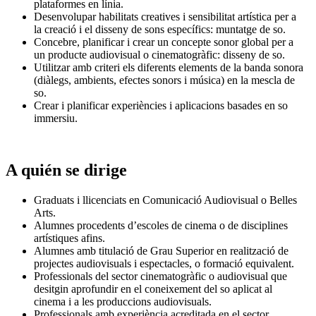
plataformes en línia.
Desenvolupar habilitats creatives i sensibilitat artística per a
la creació i el disseny de sons específics: muntatge de so.
Concebre, planificar i crear un concepte sonor global per a
un producte audiovisual o cinematogràfic: disseny de so.
Utilitzar amb criteri els diferents elements de la banda sonora
(diàlegs, ambients, efectes sonors i música) en la mescla de
so.
Crear i planificar experiències i aplicacions basades en so
immersiu.
A quién se dirige
Graduats i llicenciats en Comunicació Audiovisual o Belles
Arts.
Alumnes procedents d’escoles de cinema o de disciplines
artístiques afins.
Alumnes amb titulació de Grau Superior en realització de
projectes audiovisuals i espectacles, o formació equivalent.
Professionals del sector cinematogràfic o audiovisual que
desitgin aprofundir en el coneixement del so aplicat al
cinema i a les produccions audiovisuals.
Professionals amb experiència acreditada en el sector