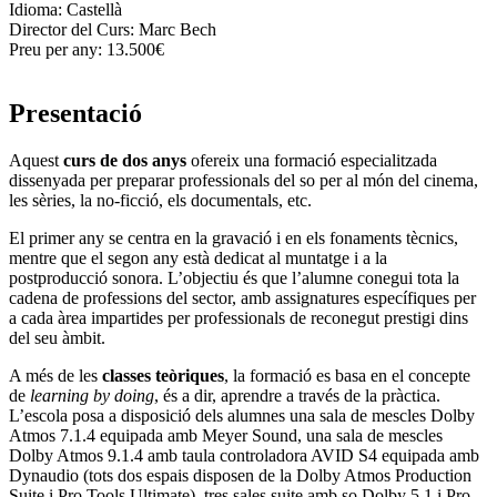
Idioma:
Castellà
Director del Curs:
Marc Bech
Preu per any:
13.500€
Presentació
Aquest
curs de dos anys
ofereix una formació especialitzada
dissenyada per preparar professionals del so per al món del cinema,
les sèries, la no-ficció, els documentals, etc.
El primer any se centra en la gravació i en els fonaments tècnics,
mentre que el segon any està dedicat al muntatge i a la
postproducció sonora. L’objectiu és que l’alumne conegui tota la
cadena de professions del sector, amb assignatures específiques per
a cada àrea impartides per professionals de reconegut prestigi dins
del seu àmbit.
A més de les
classes teòriques
, la formació es basa en el concepte
de
learning by doing
, és a dir, aprendre a través de la pràctica.
L’escola posa a disposició dels alumnes una sala de mescles Dolby
Atmos 7.1.4 equipada amb Meyer Sound, una sala de mescles
Dolby Atmos 9.1.4 amb taula controladora AVID S4 equipada amb
Dynaudio (tots dos espais disposen de la Dolby Atmos Production
Suite i Pro Tools Ultimate), tres sales suite amb so Dolby 5.1 i Pro