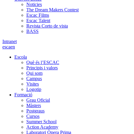
Noticies
The Dream Makers Contest
Escac Films
Escac Talent
Revista Corto de vista
BASS
Intranet
es
ca
en
Escola
Què és l’ESCAC
Principis i valors
Qui som
Campus
Visites
Logotip
Formació
Grau Oficial
Màsters
Postgraus
Cursos
Summer School
Action Academy
Laboratori Òpera Prima