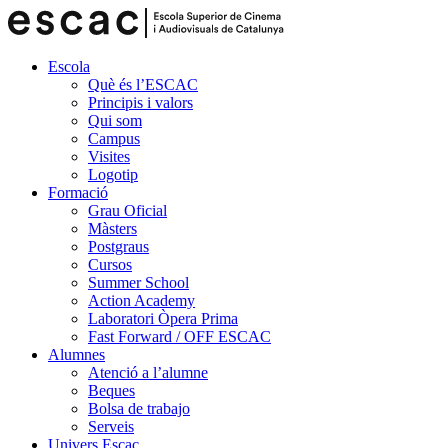
Escola
Què és l’ESCAC
Principis i valors
Qui som
Campus
Visites
Logotip
Formació
Grau Oficial
Màsters
Postgraus
Cursos
Summer School
Action Academy
Laboratori Òpera Prima
Fast Forward / OFF ESCAC
Alumnes
Atenció a l’alumne
Beques
Bolsa de trabajo
Serveis
Univers Escac