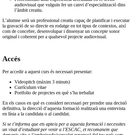
audiovisual que vulguin fer un canvi d’especialització dins
l’àmbit creatiu.
L’alumne serà un professional creatiu capaç de planificar i executar
la gravació de so directe en rodatge en tot tipus de contextos, així
com de concebre, desenvolupar i dissenyar un concepte sonor
original i coherent per a qualsevol projecte audiovisual.
Accés
Per accedir a aquest curs és necessari presentar:
Videopitch (màxim 3 minuts)
Currículum vitae
Portfolio de projectes en què s’ha treballat
En els casos en què es consideri necessari per prendre una decisió
definitiva, la direcció d’aquesta formació realitzarà una entrevista
en línia a la candidata o al candidat.
Si se t’informa que ets apte/a per a aquesta formació i necessites
un visat d’estudiant per venir a l’ESCAC, et recomanem que
demanis cita a l’ambaixada/consolat espanyol del teu país com