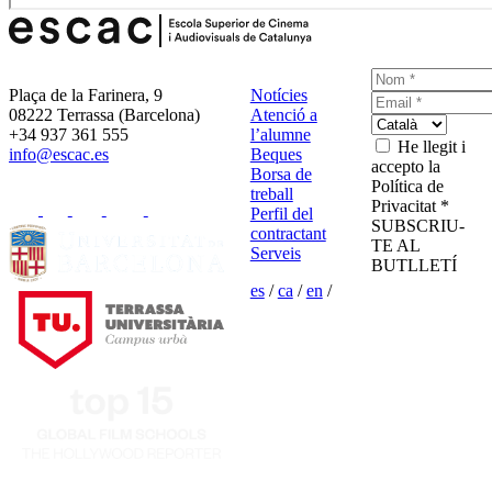
Plaça de la Farinera, 9
Notícies
08222 Terrassa (Barcelona)
Atenció a
+34 937 361 555
l’alumne
He llegit i
info@escac.es
Beques
accepto la
Borsa de
Política de
treball
Privacitat *
Perfil del
SUBSCRIU-
contractant
TE AL
Serveis
BUTLLETÍ
es
/
ca
/
en
/