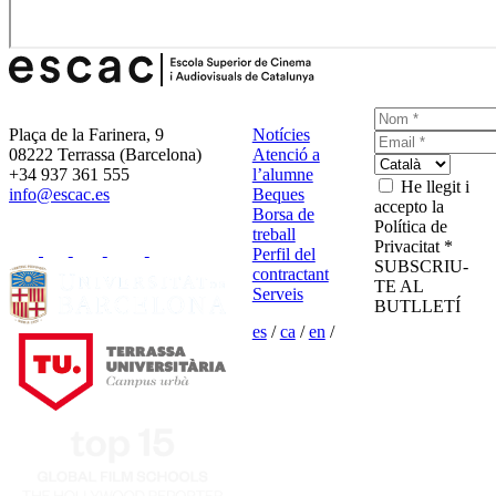
Plaça de la Farinera, 9
Notícies
08222 Terrassa (Barcelona)
Atenció a
+34 937 361 555
l’alumne
He llegit i
info@escac.es
Beques
accepto la
Borsa de
Política de
treball
Privacitat *
Perfil del
SUBSCRIU-
contractant
TE AL
Serveis
BUTLLETÍ
es
/
ca
/
en
/