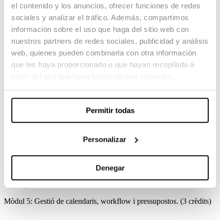
dirigit / 100 hores treball autònom
el contenido y los anuncios, ofrecer funciones de redes
sociales y analizar el tráfico. Además, compartimos
Descripció
información sobre el uso que haga del sitio web con
nuestros partners de redes sociales, publicidad y análisis
Curs avançat especialitzat de postproducció audiovisual. Creació i
web, quienes pueden combinarla con otra información
gestió de calendaris, processos, protocols i pressupostos en la
que les haya proporcionado o que hayan recopilado a
completa postproducció d’un projecte audiovisual en l’era digital.
partir del uso que haya hecho de sus servicios.
Estructura del curs
Permitir todas
Mòdul 1: Dret audiovisual aplicat a postproducció. (3 crèdits)
Personalizar
Mòdul 2: Fonaments tècnics del cinema digital. (3 crèdits)
Mòdul 3: Fonaments de la masterització. (3 crèdits)
Denegar
Mòdul 4: Fonaments de la música aplicats a la postproducció. (3
crèdits)
Mòdul 5: Gestió de calendaris, workflow i pressupostos. (3 crèdits)