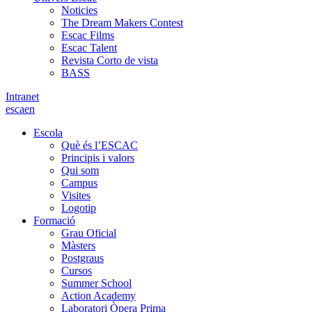
Noticies
The Dream Makers Contest
Escac Films
Escac Talent
Revista Corto de vista
BASS
Intranet
es
ca
en
Escola
Què és l’ESCAC
Principis i valors
Qui som
Campus
Visites
Logotip
Formació
Grau Oficial
Màsters
Postgraus
Cursos
Summer School
Action Academy
Laboratori Òpera Prima