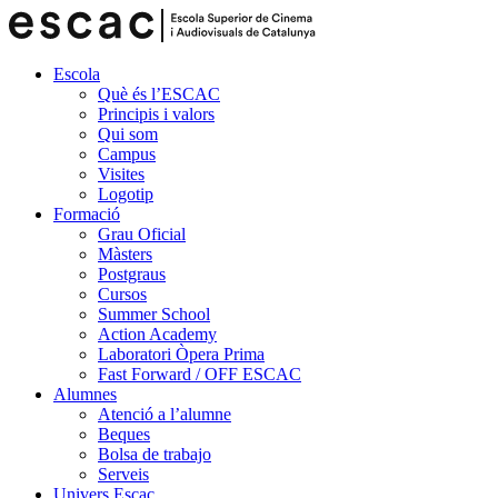
Escola
Què és l’ESCAC
Principis i valors
Qui som
Campus
Visites
Logotip
Formació
Grau Oficial
Màsters
Postgraus
Cursos
Summer School
Action Academy
Laboratori Òpera Prima
Fast Forward / OFF ESCAC
Alumnes
Atenció a l’alumne
Beques
Bolsa de trabajo
Serveis
Univers Escac