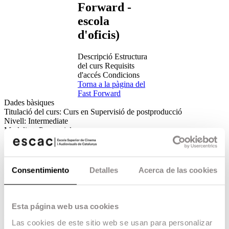
Forward -
escola
d'oficis)
Descripció
Estructura
del curs
Requisits
d'accés
Condicions
Torna a la pàgina del
Fast Forward
Dades bàsiques
Titulació del curs:
Curs en Supervisió de postproducció
Nivell:
Intermediate
Modalitat:
Presencial
Departament:
Postproducció
Duració:
15 crèdits ECTS
Tipologia:
Intensiu
Dates:
del 26 de juny al 30 de juliol de 2023
Consentimiento
Detalles
Acerca de las cookies
Horari:
de dilluns a divendres de 9h a 14h. Disponibilitat d'espai
per al treball autònom a les tardes de 15h a 20h
Idioma:
Castellà
Seu:
Terrassa
Esta página web usa cookies
Fiança:
350€
Distribució de les hores:
125 hores lectives / 150 hores treball
Las cookies de este sitio web se usan para personalizar