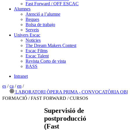
Fast Forward / OFF ESCAC
Alumnes
Atenció a l’alumne
Beques
Bolsa de trabajo
Serveis
Univers Escac
Noticies
The Dream Makers Contest
Escac Films
Escac Talent
Revista Corto de vista
BASS
Intranet
es
/
ca
/
en
/
LABORATORI ÒPERA PRIMA - CONVOCATÒRIA OBERT
FORMACIÓ / FAST FORWARD / CURSOS
Supervisió de
postproducció
(Fast