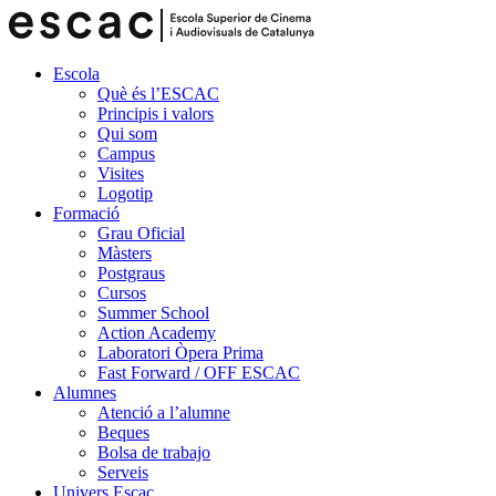
Escola
Què és l’ESCAC
Principis i valors
Qui som
Campus
Visites
Logotip
Formació
Grau Oficial
Màsters
Postgraus
Cursos
Summer School
Action Academy
Laboratori Òpera Prima
Fast Forward / OFF ESCAC
Alumnes
Atenció a l’alumne
Beques
Bolsa de trabajo
Serveis
Univers Escac