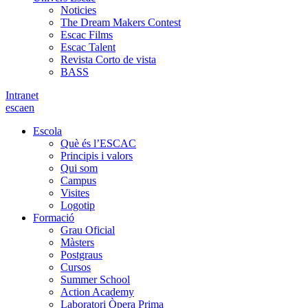
Noticies
The Dream Makers Contest
Escac Films
Escac Talent
Revista Corto de vista
BASS
Intranet
es
ca
en
Escola
Què és l’ESCAC
Principis i valors
Qui som
Campus
Visites
Logotip
Formació
Grau Oficial
Màsters
Postgraus
Cursos
Summer School
Action Academy
Laboratori Òpera Prima