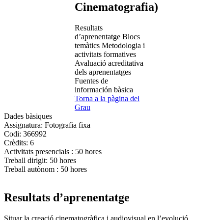
Cinematografia)
Resultats
d’aprenentatge
Blocs
temàtics
Metodologia i
activitats formatives
Avaluació acreditativa
dels aprenentatges
Fuentes de
información bàsica
Torna a la pàgina del
Grau
Dades bàsiques
Assignatura:
Fotografia fixa
Codi:
366992
Crèdits:
6
Activitats presencials :
50 hores
Treball dirigit:
50 hores
Treball autònom :
50 hores
Resultats d’aprenentatge
Situar la creació cinematogràfica i audiovisual en l’evolució