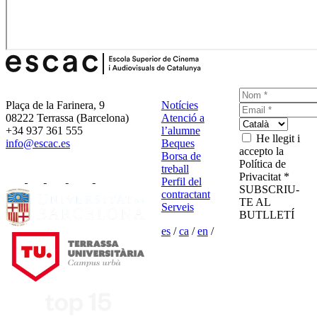
Plaça de la Farinera, 9
Notícies
08222 Terrassa (Barcelona)
Atenció a
+34 937 361 555
l’alumne
He llegit i
info@escac.es
Beques
accepto la
Borsa de
Política de
treball
Privacitat *
Perfil del
SUBSCRIU-
contractant
TE AL
Serveis
BUTLLETÍ
es
/
ca
/
en
/