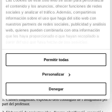
Las cookies de este sitio web se usan para personalizar
sensors.
Història i evolució de les diferents tipologies de càmeres.
el contenido y los anuncios, ofrecer funciones de redes
El diafragma i la profunditat de camp.
sociales y analizar el tráfico. Además, compartimos
L’obturació i la captura del moviment.
información sobre el uso que haga del sitio web con
La sensibilitat i l’exposició a la llum.
Les òptiques fotogràfiques.
nuestros partners de redes sociales, publicidad y análisis
web, quienes pueden combinarla con otra información
que les haya proporcionado o que hayan recopilado a
Metodologia i activitats formatives
partir del uso que haya hecho de sus servicios.
Activitats formatives:
Permitir todas
Classes teòriques presencials
Classes teorico-pràctiques presencials
Treball tutelat
Treball autònom
Personalizar
Denegar
Metodologies docents:
1. Classes magistrals: exposició dels continguts de l’assignatura per
part del professor.