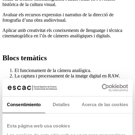
històrica de la cultura visual.
Avaluar els recursos expressius i narratius de la direcció de
fotografia d’una obra audiovisual.
Aplicar amb creativitat els coneixements de llenguatge i tècnica
cinematogràfica en l’ús de càmeres analògiques i digitals.
Blocs temàtics
El funcionament de la càmera analògica.
La captura i processament de la imatge digital en RAW.
El revelat del negatiu en B/N.
El positivat del negatiu de B/N.
Els orígens i el naixement de la fotografia.
Els avenços a la fotografia del S.XIX i els processos
fotogràfics antics.
Consentimiento
Detalles
Acerca de las cookies
L’evolució de la fotografia durant el S.XX i la revolució
digital.
Grans autors a la història de la fotografia.
La composició en fotografia. Lleis i regles fonamentals.
Esta página web usa cookies
La captació d’imatges mitjançant una càmera: pel·lícules i