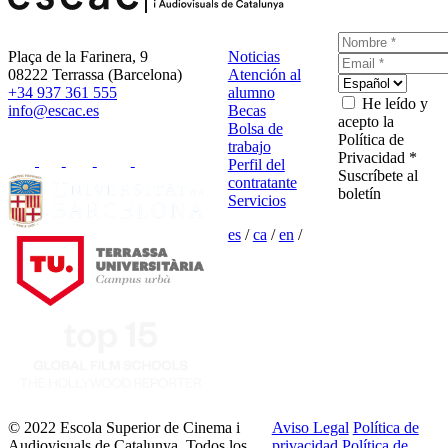
Plaça de la Farinera, 9
Noticias
08222 Terrassa (Barcelona)
Atención al
+34 937 361 555
alumno
He leído y
info@escac.es
Becas
acepto la
Bolsa de
Política de
trabajo
Privacidad *
Perfil del
Suscríbete al
contratante
boletín
Servicios
es
/
ca
/
en
/
© 2022 Escola Superior de Cinema i
Aviso Legal
Política de
Audiovisuals de Catalunya. Todos los
privacidad
Política de