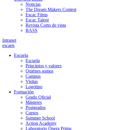
Noticias
The Dream Makers Contest
Escac Films
Escac Talent
Revista Corto de vista
BASS
Intranet
es
ca
en
Escuela
Escuela
Principios y valores
Quiénes somos
Campus
Visitas
Logotipo
Formación
Grado Oficial
Másteres
Postgrados
Cursos
Summer School
Action Academy
Laboratorio Ópera Prima