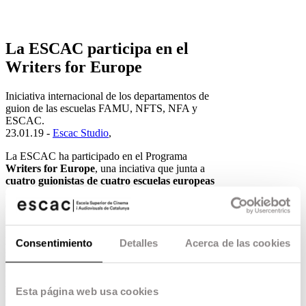
La ESCAC participa en el
Writers for Europe
Iniciativa internacional de los departamentos de
guion de las escuelas FAMU, NFTS, NFA y
ESCAC.
23.01.19 -
Escac Studio
,
La ESCAC ha participado en el Programa
Writers for Europe
, una inciativa que junta a
cuatro guionistas de cuatro escuelas europeas
distintas (FAMU, NFTS, NFA y ESCAC)
para
escribir un largometraje de forma conjunta.
El pasado mes de mayo los alumnos de guion de
las cuatro escuelas se reunieron durante una
Consentimiento
Detalles
Acerca de las cookies
semana en la
FAMU
de Praga para conocerse y
presentar sus propuestas. Un tribunal formado por
profesores de guion de las cuatro escuelas eran
los encargados de elegir entre todas las
Esta página web usa cookies
propuestas pitcheadas. La recién graduada