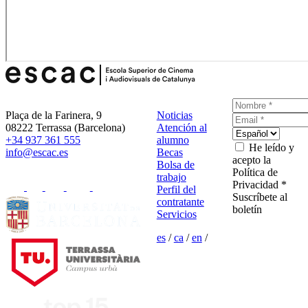
Plaça de la Farinera, 9
Noticias
08222 Terrassa (Barcelona)
Atención al
+34 937 361 555
alumno
He leído y
info@escac.es
Becas
acepto la
Bolsa de
Política de
trabajo
Privacidad *
Perfil del
Suscríbete al
contratante
boletín
Servicios
es
/
ca
/
en
/