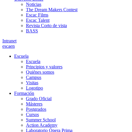
Noticias
The Dream Makers Contest
Escac Films
Escac Talent
Revista Corto de vista
BASS
Intranet
es
ca
en
Escuela
Escuela
Principios y valores
Quiénes somos
Campus
Visitas
Logotipo
Formación
Grado Oficial
Másteres
Postgrados
Cursos
Summer School
Action Academy
Laboratorio Ópera Prima