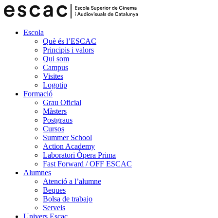
Escola
Què és l’ESCAC
Principis i valors
Qui som
Campus
Visites
Logotip
Formació
Grau Oficial
Màsters
Postgraus
Cursos
Summer School
Action Academy
Laboratori Òpera Prima
Fast Forward / OFF ESCAC
Alumnes
Atenció a l’alumne
Beques
Bolsa de trabajo
Serveis
Univers Escac