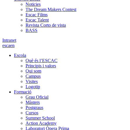
Noticies
The Dream Makers Contest
Escac Films
Escac Talent
Revista Corto de vista
BASS
Intranet
es
ca
en
Escola
Què és l’ESCAC
Principis i valors
Qui som
Campus
Visites
Logotip
Formació
Grau Oficial
Màsters
Postgraus
Cursos
Summer School
Action Academy
Laboratori Òpera Prima