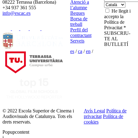
08222 Terrassa (Barcelona)
Atenció a
+34 937 361 555
l’alumne
He llegit i
info@escac.es
Beques
accepto la
Borsa de
Política de
treball
Privacitat *
Perfil del
SUBSCRIU-
contractant
TE AL
Serveis
BUTLLETÍ
es
/
ca
/
en
/
© 2022 Escola Superior de Cinema i
Avís Legal
Política de
Audiovisuals de Catalunya. Tots els
privacitat
Política de
drets reservats.
cookies
Popupcontent
i