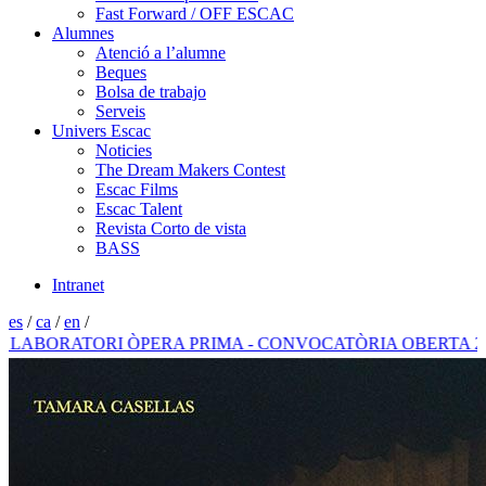
Fast Forward / OFF ESCAC
Alumnes
Atenció a l’alumne
Beques
Bolsa de trabajo
Serveis
Univers Escac
Noticies
The Dream Makers Contest
Escac Films
Escac Talent
Revista Corto de vista
BASS
Intranet
es
/
ca
/
en
/
BORATORI ÒPERA PRIMA - CONVOCATÒRIA OBERTA 2026