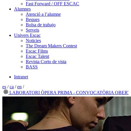
Fast Forward / OFF ESCAC
Alumnes
Atenció a l’alumne
Beques
Bolsa de trabajo
Serveis
Univers Escac
Noticies
The Dream Makers Contest
Escac Films
Escac Talent
Revista Corto de vista
BASS
Intranet
es
/
ca
/
en
/
LABORATORI ÒPERA PRIMA - CONVOCATÒRIA OBERTA 20