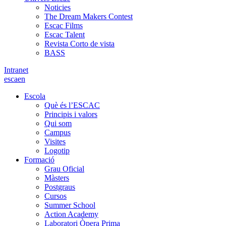
Noticies
The Dream Makers Contest
Escac Films
Escac Talent
Revista Corto de vista
BASS
Intranet
es
ca
en
Escola
Què és l’ESCAC
Principis i valors
Qui som
Campus
Visites
Logotip
Formació
Grau Oficial
Màsters
Postgraus
Cursos
Summer School
Action Academy
Laboratori Òpera Prima