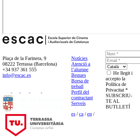
Plaça de la Farinera, 9
Notícies
08222 Terrassa (Barcelona)
Atenció a
+34 937 361 555
l’alumne
He llegit i
info@escac.es
Beques
accepto la
Borsa de
Política de
treball
Privacitat *
Perfil del
SUBSCRIU-
contractant
TE AL
Serveis
BUTLLETÍ
es
/
ca
/
en
/