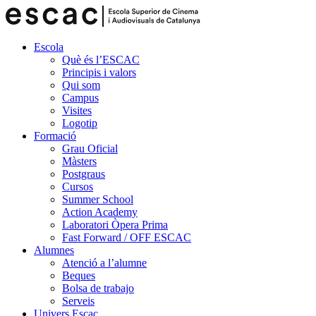
Escola
Què és l’ESCAC
Principis i valors
Qui som
Campus
Visites
Logotip
Formació
Grau Oficial
Màsters
Postgraus
Cursos
Summer School
Action Academy
Laboratori Òpera Prima
Fast Forward / OFF ESCAC
Alumnes
Atenció a l’alumne
Beques
Bolsa de trabajo
Serveis
Univers Escac