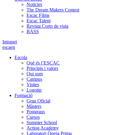
Noticies
The Dream Makers Contest
Escac Films
Escac Talent
Revista Corto de vista
BASS
Intranet
es
ca
en
Escola
Què és l’ESCAC
Principis i valors
Qui som
Campus
Visites
Logotip
Formació
Grau Oficial
Màsters
Postgraus
Cursos
Summer School
Action Academy
Laboratori Òpera Prima