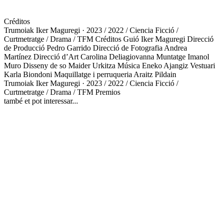
Créditos
Trumoiak
Iker Maguregi · 2023 / 2022 / Ciencia Ficció /
Curtmetratge / Drama / TFM
Créditos
Guió
Iker Maguregi
Direcció
de Producció
Pedro Garrido
Direcció de Fotografia
Andrea
Martínez
Direcció d’Art
Carolina Deliagiovanna
Muntatge
Imanol
Muro
Disseny de so
Maider Urkitza
Música
Eneko Ajangiz
Vestuari
Karla Biondoni
Maquillatge i perruqueria
Araitz Pildain
Trumoiak
Iker Maguregi · 2023 / 2022 / Ciencia Ficció /
Curtmetratge / Drama / TFM
Premios
també et pot interessar...