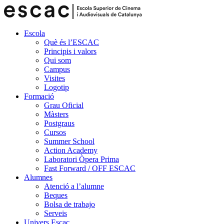
Escola
Què és l’ESCAC
Principis i valors
Qui som
Campus
Visites
Logotip
Formació
Grau Oficial
Màsters
Postgraus
Cursos
Summer School
Action Academy
Laboratori Òpera Prima
Fast Forward / OFF ESCAC
Alumnes
Atenció a l’alumne
Beques
Bolsa de trabajo
Serveis
Univers Escac