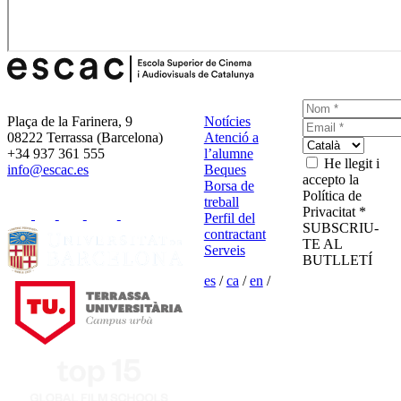
Plaça de la Farinera, 9
Notícies
08222 Terrassa (Barcelona)
Atenció a
+34 937 361 555
l’alumne
He llegit i
info@escac.es
Beques
accepto la
Borsa de
Política de
treball
Privacitat *
Perfil del
SUBSCRIU-
contractant
TE AL
Serveis
BUTLLETÍ
es
/
ca
/
en
/