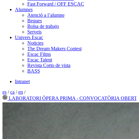
Fast Forward / OFF ESCAC
Alumnes
Atenció a l’alumne
Beques
Bolsa de trabajo
Serveis
Univers Escac
Noticies
The Dream Makers Contest
Escac Films
Escac Talent
Revista Corto de vista
BASS
Intranet
es
/
ca
/
en
/
ABORATORI ÒPERA PRIMA - CONVOCATÒRIA OBERTA 202