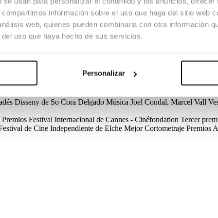
b se usan para personalizar el contenido y los anuncios, ofrecer
s, compartimos información sobre el uso que haga del sitio web 
 análisis web, quienes pueden combinarla con otra información q
r del uso que haya hecho de sus servicios.
ia o noi. Viu en un petit poble pesquer d’Almeria amb la seva mare Mari 
urà de barallar-se amb la seva mare i amb Rahma per defensar la veritable
assaria si decideixes jugar amb el teu gènere?, i si la teva parella decide
Personalizar
G
Créditos
Direcció
Ian Garrido
Guió
Ian Garrido
Direcció de Producci
adés
Disseny de So
Cora Delgado
Música
Joel Condal, Marcel Vall
Ves
G
Premios
Festival Internacional de Cannes - Cinéfondation
Tercer prem
Festival de Cine Independiente de Elche
Mejor Cortometraje
Premios