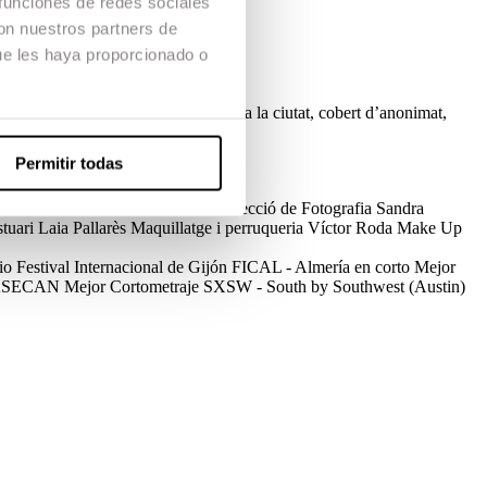
 funciones de redes sociales
con nuestros partners de
ue les haya proporcionado o
Àngels i la seva nòvia Rahma, i és a la ciutat, cobert d’anonimat,
 imatge que el mirall li torna.
ix transitar, com ho viuries?
Permitir todas
ó
Ariadna Terribas, Raúl Arranz
Direcció de Fotografia
Sandra
tuari
Laia Pallarès
Maquillatge i perruqueria
Víctor Roda Make Up
io
Festival Internacional de Gijón
FICAL - Almería en corto
Mejor
 ASECAN
Mejor Cortometraje
SXSW - South by Southwest (Austin)