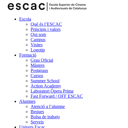
Escola
Què és l’ESCAC
Principis i valors
Qui som
Campus
Visites
Logotip
Formació
Grau Oficial
Màsters
Postgraus
Cursos
Summer School
Action Academy
Laboratori Òpera Prima
Fast Forward / OFF ESCAC
Alumnes
Atenció a l’alumne
Beques
Bolsa de trabajo
Serveis
Univers Escac