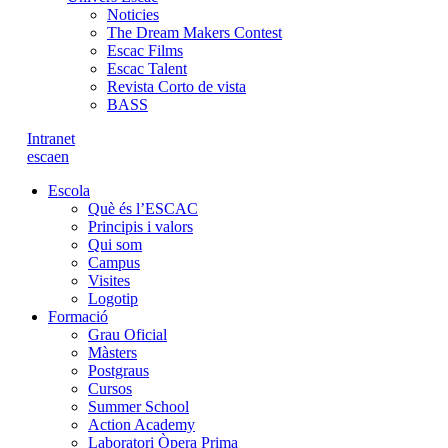
Noticies
The Dream Makers Contest
Escac Films
Escac Talent
Revista Corto de vista
BASS
Intranet
es
ca
en
Escola
Què és l’ESCAC
Principis i valors
Qui som
Campus
Visites
Logotip
Formació
Grau Oficial
Màsters
Postgraus
Cursos
Summer School
Action Academy
Laboratori Òpera Prima