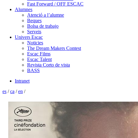
Fast Forward / OFF ESCAC
Alumnes
Atenció a l’alumne
Beques
Bolsa de trabajo
Serveis
Univers Escac
Noticies
The Dream Makers Contest
Escac Films
Escac Talent
Revista Corto de vista
BASS
Intranet
es
/
ca
/
en
/