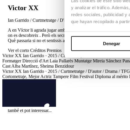
Las cookies de este sitio we
Victor XX
y analizar el tráfico. Ademá
redes sociales, publicidad y
Ian Garrido / Curtmetratge / D'autor / Drama / TFG
que hayan recopilado a parti
A en Víctor li agrada jugar amb el seu gènere, no sap si es sent no
on es descobreix . Però els secrets no duren per sempre i Víctor ha
Què passaria si no et sentissis a gust amb el cos en què vius?, què p
Denegar
Ver el corto
Créditos
Premios
Victor XX
Ian Garrido · 2015 / Curtmetratge / D'autor / Drama / TF
Formatger
Direcció d'Art
Laia Pallarès
Muntatge
Mireia Sánchez Pan
Cast
Alba Martínez, Sheima Benzidour
Victor XX
Ian Garrido · 2015 / Curtmetratge / D'autor / Drama / TF
Cortometraje, Mejor Actriz
Tampere Film Festival
Diploma al mérito
també et pot interessar...