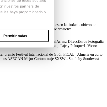
 funciones de redes sociales
con nuestros partners de
ue les haya proporcionado o
re, Mari Ángeles y su novia Rahma y es en la ciudad, cubierto de
r la verdadera imagen que el espejo le devuelve.
Permitir todas
de Producción
Ariadna Terribas, Raúl Arranz
Dirección de Fotografía
rcel Vall
Vestuario
Laia Pallarès
Maquillaje y Peluquería
Víctor
er premio
Festival Internacional de Gijón
FICAL - Almería en corto
emios ASECAN
Mejor Cortometraje
SXSW - South by Southwest