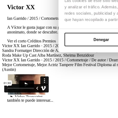
Las cookies de este sitio we
Victor XX
y analizar el tráfico. Ademá
redes sociales, publicidad y
Ian Garrido / 2015 / Cortometraje / De autor / Drama / TFG
que hayan recopilado a parti
A Víctor le gusta jugar con su género, no sabe si se siente chica
anonimato, donde se descubre. Pero los secretos no duran para sie
Denegar
Ver el corto
Créditos
Premios
Victor XX
Ian Garrido · 2015 / 2015 / Cortometraje / De autor / Dr
Sandra Formatger
Dirección de Arte
Laia Pallarès
Montaje
Mireia Sá
Roda Make Up
Cast
Alba Martínez, Sheima Benzidour
Victor XX
Ian Garrido · 2015 / 2015 / Cortometraje / De autor / Dr
Mejor Cortometraje, Mejor Actriz
Tampere Film Festival
Diploma al 
(Austin)
también te puede interesar...