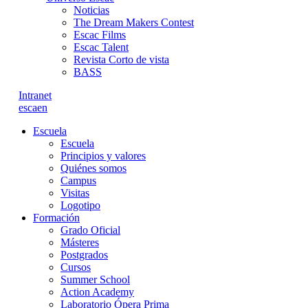
Noticias
The Dream Makers Contest
Escac Films
Escac Talent
Revista Corto de vista
BASS
Intranet
es
ca
en
Escuela
Escuela
Principios y valores
Quiénes somos
Campus
Visitas
Logotipo
Formación
Grado Oficial
Másteres
Postgrados
Cursos
Summer School
Action Academy
Laboratorio Ópera Prima