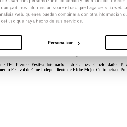
b se usan para personalizar el contenido y los anuncios, ofrecer
s, compartimos información sobre el uso que haga del sitio web 
 análisis web, quienes pueden combinarla con otra información q
r del uso que haya hecho de sus servicios.
 o chico. Vive en un pequeño pueblo pesquero de Almería junto a su mad
mpre y Víctor tendrá que lidiar con su madre y con Rahma para defende
Personalizar
ama / TFG
Créditos
Dirección
Ian Garrido
Guión
Ian Garrido
Dirección 
nchez Panadés
Diseño de Sonido
Cora Delgado
Música
Joel Condal, Ma
ama / TFG
Premios
Festival Internacional de Cannes - Cinéfondation
Terc
mérito
Festival de Cine Independiente de Elche
Mejor Cortometraje
Pr