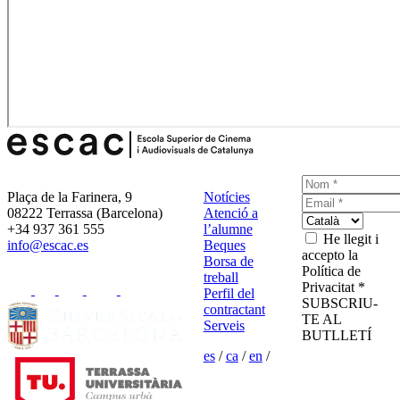
Plaça de la Farinera, 9
Notícies
08222 Terrassa (Barcelona)
Atenció a
+34 937 361 555
l’alumne
He llegit i
info@escac.es
Beques
accepto la
Borsa de
Política de
treball
Privacitat *
Perfil del
SUBSCRIU-
contractant
TE AL
Serveis
BUTLLETÍ
es
/
ca
/
en
/