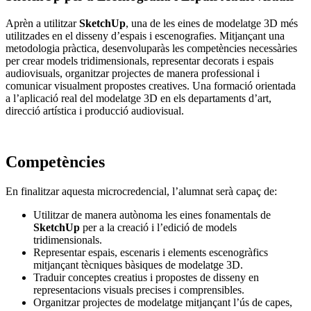
Aprèn a utilitzar
SketchUp
, una de les eines de modelatge 3D més
utilitzades en el disseny d’espais i escenografies. Mitjançant una
metodologia pràctica, desenvoluparàs les competències necessàries
per crear models tridimensionals, representar decorats i espais
audiovisuals, organitzar projectes de manera professional i
comunicar visualment propostes creatives. Una formació orientada
a l’aplicació real del modelatge 3D en els departaments d’art,
direcció artística i producció audiovisual.
Competències
En finalitzar aquesta microcredencial, l’alumnat serà capaç de:
Utilitzar de manera autònoma les eines fonamentals de
SketchUp
per a la creació i l’edició de models
tridimensionals.
Representar espais, escenaris i elements escenogràfics
mitjançant tècniques bàsiques de modelatge 3D.
Traduir conceptes creatius i propostes de disseny en
representacions visuals precises i comprensibles.
Organitzar projectes de modelatge mitjançant l’ús de capes,