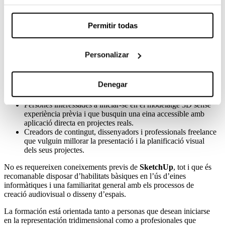
És especialment adequada per a:
Estudiants i titulats en cinema, comunicació audiovisual,
Permitir todas
direcció artística, escenografia, arquitectura efímera, disseny
d’espais o disciplines creatives afins.
Professionals dels departaments d’art, direcció artística,
Personalizar
producció o localitzacions que vulguin incorporar eines de
representació tridimensional als seus processos de treball.
Tècnics i creatius que necessitin visualitzar, comunicar o
Denegar
presentar propostes espacials de manera més eficient i
professional.
Persones interessades a iniciar-se en el modelatge 3D sense
experiència prèvia i que busquin una eina accessible amb
aplicació directa en projectes reals.
Creadors de contingut, dissenyadors i professionals freelance
que vulguin millorar la presentació i la planificació visual
dels seus projectes.
No es requereixen coneixements previs de
SketchUp
, tot i que és
recomanable disposar d’habilitats bàsiques en l’ús d’eines
informàtiques i una familiaritat general amb els processos de
creació audiovisual o disseny d’espais.
La formación está orientada tanto a personas que desean iniciarse
en la representación tridimensional como a profesionales que