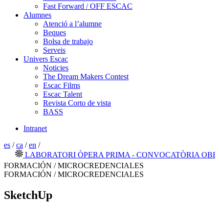
Fast Forward / OFF ESCAC
Alumnes
Atenció a l’alumne
Beques
Bolsa de trabajo
Serveis
Univers Escac
Noticies
The Dream Makers Contest
Escac Films
Escac Talent
Revista Corto de vista
BASS
Intranet
es
/
ca
/
en
/
LABORATORI ÒPERA PRIMA - CONVOCATÒRIA OBERTA
FORMACIÓN / MICROCREDENCIALES
FORMACIÓN / MICROCREDENCIALES
SketchUp