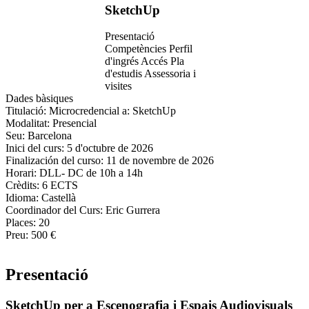
SketchUp
Presentació
Competències
Perfil
d'ingrés
Accés
Pla
d'estudis
Assessoria i
visites
Dades bàsiques
Titulació:
Microcredencial a: SketchUp
Modalitat:
Presencial
Seu:
Barcelona
Inici del curs:
5 d'octubre de 2026
Finalización del curso:
11 de novembre de 2026
Horari:
DLL- DC de 10h a 14h
Crèdits:
6 ECTS
Idioma:
Castellà
Coordinador del Curs:
Eric Gurrera
Places:
20
Preu:
500 €
Presentació
SketchUp per a Escenografia i Espais Audiovisuals