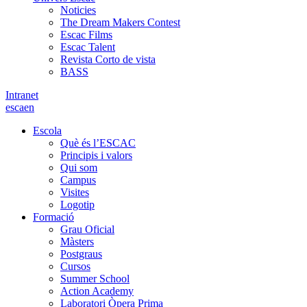
Noticies
The Dream Makers Contest
Escac Films
Escac Talent
Revista Corto de vista
BASS
Intranet
es
ca
en
Escola
Què és l’ESCAC
Principis i valors
Qui som
Campus
Visites
Logotip
Formació
Grau Oficial
Màsters
Postgraus
Cursos
Summer School
Action Academy
Laboratori Òpera Prima