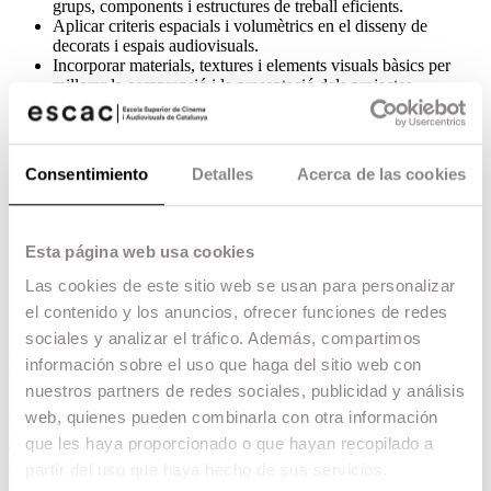
grups, components i estructures de treball eficients.
Aplicar criteris espacials i volumètrics en el disseny de
decorats i espais audiovisuals.
Incorporar materials, textures i elements visuals bàsics per
millorar la comprensió i la presentació dels projectes.
Generar documentació gràfica i materials visuals per a la
comunicació de propostes escenogràfiques.
Integrar eines digitals de representació tridimensional en els
processos de disseny i producció audiovisual.
Consentimiento
Detalles
Acerca de las cookies
Optimitzar la comunicació entre els diferents departaments
implicats en el desenvolupament de projectes audiovisuals
mitjançant recursos visuals compartits.
Desenvolupar models tridimensionals funcionals que facilitin
Esta página web usa cookies
la planificació, la construcció i l’execució d’espais per a
rodatges i produccions audiovisuals.
Las cookies de este sitio web se usan para personalizar
el contenido y los anuncios, ofrecer funciones de redes
sociales y analizar el tráfico. Además, compartimos
Perfil d'ingrés
información sobre el uso que haga del sitio web con
nuestros partners de redes sociales, publicidad y análisis
Aquesta microcredencial està adreçada a persones interessades a
web, quienes pueden combinarla con otra información
adquirir competències bàsiques de modelatge 3D aplicades al
que les haya proporcionado o que hayan recopilado a
disseny d’espais per a cinema, televisió, publicitat, esdeveniments i
altres entorns audiovisuals.
partir del uso que haya hecho de sus servicios.