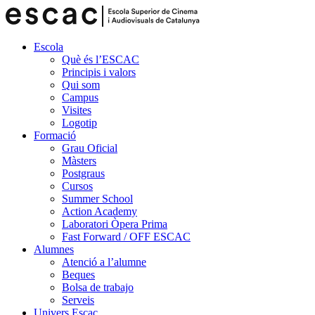
Escola
Què és l’ESCAC
Principis i valors
Qui som
Campus
Visites
Logotip
Formació
Grau Oficial
Màsters
Postgraus
Cursos
Summer School
Action Academy
Laboratori Òpera Prima
Fast Forward / OFF ESCAC
Alumnes
Atenció a l’alumne
Beques
Bolsa de trabajo
Serveis
Univers Escac