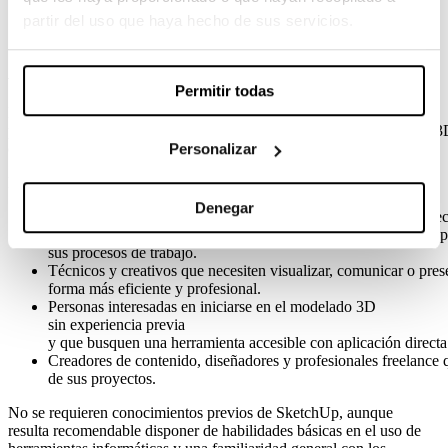
partir del uso que haya hecho de sus servicios.
A quién se dirige
Permitir todas
Esta microcredencial está dirigida a
personas interesadas en adquirir competencias básicas de modelado 3D
Personalizar
cine, televisión, publicidad, eventos y otros entornos audiovisuales.
Resulta especialmente adecuada para:
Denegar
Estudiantes y titulados en cine, comunicación audiovisual, direcc
Profesionales de los departamentos de arte, dirección artística,
sus procesos de trabajo.
Técnicos y creativos que necesiten visualizar, comunicar o pres
forma más eficiente y profesional.
Personas interesadas en iniciarse en el modelado 3D
sin experiencia previa
y que busquen una herramienta accesible con aplicación directa
Creadores de contenido, diseñadores y profesionales freelance q
de sus proyectos.
No se requieren conocimientos previos de SketchUp, aunque
resulta recomendable disponer de habilidades básicas en el uso de