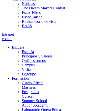
Noticias
The Dream Makers Contest
Escac Films
Escac Talent
Revista Corto de vista
BASS
Intranet
es
ca
en
Escuela
Escuela
Principios y valores
Quiénes somos
Campus
Visitas
Logotipo
Formación
Grado Oficial
Másteres
Postgrados
Cursos
Summer School
Action Academy
Laboratorio Ópera Prima