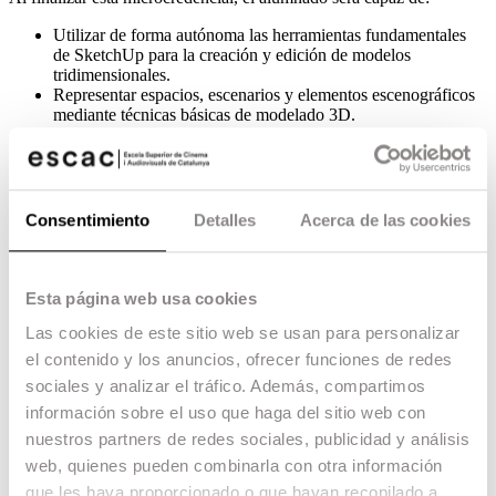
Utilizar de forma autónoma las herramientas fundamentales
de SketchUp para la creación y edición de modelos
tridimensionales.
Representar espacios, escenarios y elementos escenográficos
mediante técnicas básicas de modelado 3D.
Traducir conceptos creativos y propuestas de diseño en
representaciones visuales precisas y comprensibles.
Organizar proyectos de modelado mediante el uso de capas,
grupos, componentes y estructuras de trabajo eficientes.
Aplicar criterios espaciales y volumétricos en el diseño de
Consentimiento
Detalles
Acerca de las cookies
decorados y espacios audiovisuales.
Incorporar materiales, texturas y elementos visuales básicos
para mejorar la comprensión y presentación de proyectos.
Generar documentación gráfica y materiales visuales para la
Esta página web usa cookies
comunicación de propuestas escenográficas.
Las cookies de este sitio web se usan para personalizar
Integrar herramientas digitales de representación
tridimensional en los procesos de diseño y producción
el contenido y los anuncios, ofrecer funciones de redes
audiovisual.
sociales y analizar el tráfico. Además, compartimos
Optimizar la comunicación entre los diferentes
información sobre el uso que haga del sitio web con
departamentos implicados en el desarrollo de proyectos
audiovisuales mediante recursos visuales compartidos.
nuestros partners de redes sociales, publicidad y análisis
Desarrollar modelos tridimensionales funcionales que
web, quienes pueden combinarla con otra información
faciliten la planificación, construcción y ejecución de
que les haya proporcionado o que hayan recopilado a
espacios para rodajes y producciones audiovisuales.