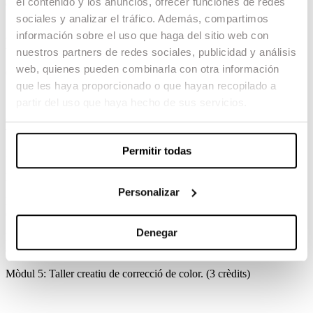
el contenido y los anuncios, ofrecer funciones de redes
dirigit / 100 hores treball autònom
sociales y analizar el tráfico. Además, compartimos
información sobre el uso que haga del sitio web con
Descripció
nuestros partners de redes sociales, publicidad y análisis
web, quienes pueden combinarla con otra información
Curs avançat de etalonaje i correcció de color digital.
que les haya proporcionado o que hayan recopilado a
partir del uso que haya hecho de sus servicios.
Estructura del curs
Permitir todas
Mòdul 1: Introducció a la Colorimetria. (3 crèdits)
Mòdul 2: Introducció a la imatge digital. (3 crèdits)
Personalizar
Mòdul 3: Tècniques de correcció de color en Davinci Resolve I. (3
crèdits)
Denegar
Mòdul 4: Tècniques de correcció de color en Davinci Resolve II.
(3 crèdits)
Mòdul 5: Taller creatiu de correcció de color. (3 crèdits)