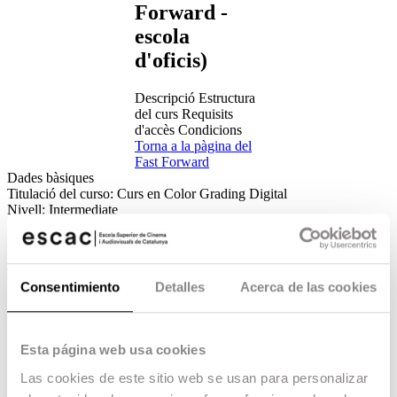
Forward -
escola
d'oficis)
Descripció
Estructura
del curs
Requisits
d'accès
Condicions
Torna a la pàgina del
Fast Forward
Dades bàsiques
Titulació del curso:
Curs en Color Grading Digital
Nivell:
Intermediate
Modalitat:
Presencial
Departament:
Postproducció
Duració:
15 crèdits ECTS
Tipologia:
Intensiu
Consentimiento
Detalles
Acerca de las cookies
Dates:
del 26 de juny al 30 de juliol de 2023
Idioma:
Castellano
Seu:
Terrassa
Fiança:
350€
Esta página web usa cookies
Horari:
de dilluns a divendres de 9h a 14h. Disponibilitat d'espai
per al treball autònom a les tardes de 15h a 20h.
Las cookies de este sitio web se usan para personalizar
Distribució de les hores:
125 hores lectives / 150 hores treball