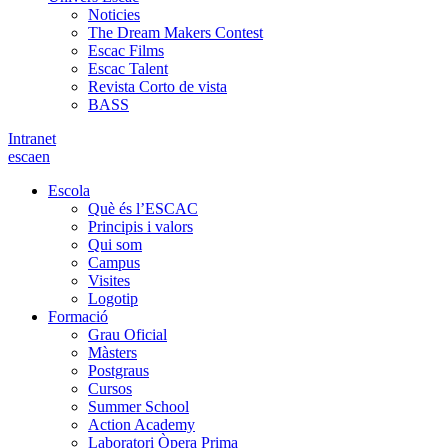
Noticies
The Dream Makers Contest
Escac Films
Escac Talent
Revista Corto de vista
BASS
Intranet
es
ca
en
Escola
Què és l’ESCAC
Principis i valors
Qui som
Campus
Visites
Logotip
Formació
Grau Oficial
Màsters
Postgraus
Cursos
Summer School
Action Academy
Laboratori Òpera Prima