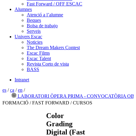
Fast Forward / OFF ESCAC
Alumnes
Atenció a l’alumne
Beques
Bolsa de trabajo
Serveis
Univers Escac
Noticies
The Dream Makers Contest
Escac Films
Escac Talent
Revista Corto de vista
BASS
Intranet
es
/
ca
/
en
/
LABORATORI ÒPERA PRIMA - CONVOCATÒRIA OBERT
FORMACIÓ / FAST FORWARD / CURSOS
Color
Grading
Digital (Fast