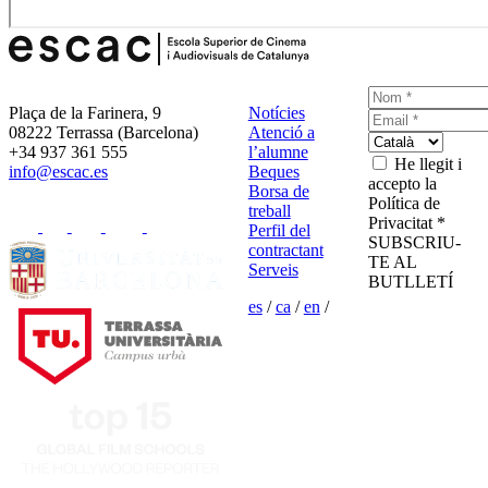
Plaça de la Farinera, 9
Notícies
08222 Terrassa (Barcelona)
Atenció a
+34 937 361 555
l’alumne
He llegit i
info@escac.es
Beques
accepto la
Borsa de
Política de
treball
Privacitat *
Perfil del
SUBSCRIU-
contractant
TE AL
Serveis
BUTLLETÍ
es
/
ca
/
en
/