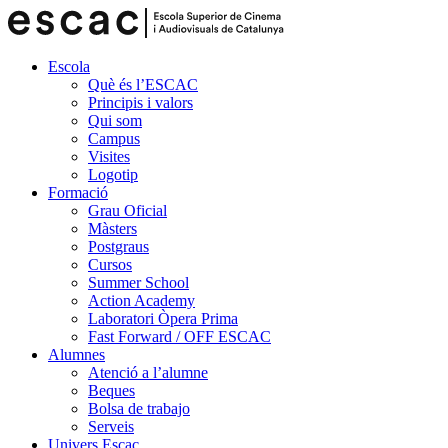
Escola
Què és l’ESCAC
Principis i valors
Qui som
Campus
Visites
Logotip
Formació
Grau Oficial
Màsters
Postgraus
Cursos
Summer School
Action Academy
Laboratori Òpera Prima
Fast Forward / OFF ESCAC
Alumnes
Atenció a l’alumne
Beques
Bolsa de trabajo
Serveis
Univers Escac