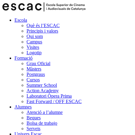
Escola
Què és l’ESCAC
Principis i valors
Qui som
Campus
Visites
Logotip
Formació
Grau Oficial
Màsters
Postgraus
Cursos
Summer School
Action Academy
Laboratori Òpera Prima
Fast Forward / OFF ESCAC
Alumnes
Atenció a l’alumne
Beques
Bolsa de trabajo
Serveis
Univers Escac