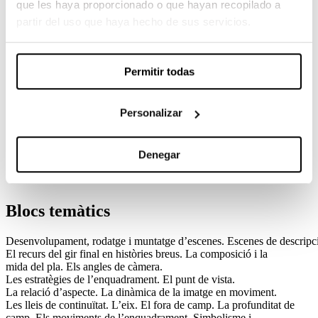
que les haya proporcionado o que hayan recopilado a
partir del uso que haya hecho de sus servicios.
Objectius
Assimilar els mecanismes del llenguatge audiovisual.
Utilitzar de manera adequada els instruments i eines
Permitir todas
necessaris per a la producció d’obres audiovisuals.
Aplicar de forma creativa els coneixements de llenguatge i
de tècnica audiovisuals en la creació d’obres audiovisuals de
Personalizar
ficció.
Ser capaç de treballar en equip.
Ser capaç d’analitzar el treball realitzat i avaluar-ne el
Denegar
resultat, tant a nivell individual com col·lectiu.
Blocs temàtics
Desenvolupament, rodatge i muntatge d’escenes. Escenes de descripció
El recurs del gir final en històries breus. La composició i la
mida del pla. Els angles de càmera.
Les estratègies de l’enquadrament. El punt de vista.
La relació d’aspecte. La dinàmica de la imatge en moviment.
Les lleis de continuïtat. L’eix. El fora de camp. La profunditat de
camp. Els moviments de l’enquadrament. Simbolisme i