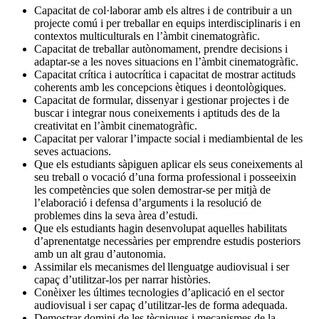
Capacitat de col·laborar amb els altres i de contribuir a un
projecte comú i per treballar en equips interdisciplinaris i en
contextos multiculturals en l’àmbit cinematogràfic.
Capacitat de treballar autònomament, prendre decisions i
adaptar-se a les noves situacions en l’àmbit cinematogràfic.
Capacitat crítica i autocrítica i capacitat de mostrar actituds
coherents amb les concepcions ètiques i deontològiques.
Capacitat de formular, dissenyar i gestionar projectes i de
buscar i integrar nous coneixements i aptituds des de la
creativitat en l’àmbit cinematogràfic.
Capacitat per valorar l’impacte social i mediambiental de les
seves actuacions.
Que els estudiants sàpiguen aplicar els seus coneixements al
seu treball o vocació d’una forma professional i posseeixin
les competències que solen demostrar-se per mitjà de
l’elaboració i defensa d’arguments i la resolució de
problemes dins la seva àrea d’estudi.
Que els estudiants hagin desenvolupat aquelles habilitats
d’aprenentatge necessàries per emprendre estudis posteriors
amb un alt grau d’autonomia.
Assimilar els mecanismes del llenguatge audiovisual i ser
capaç d’utilitzar-los per narrar històries.
Conèixer les últimes tecnologies d’aplicació en el sector
audiovisual i ser capaç d’utilitzar-les de forma adequada.
Demostrar domini de les tècniques i mecanismes de la