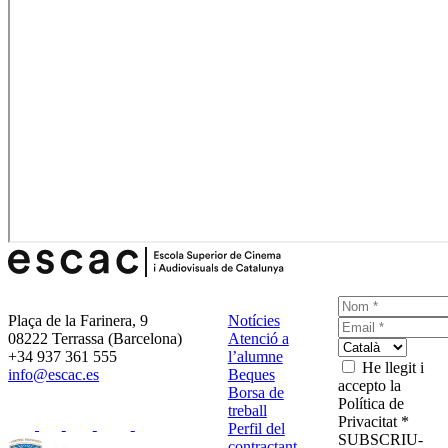
Plaça de la Farinera, 9
Notícies
08222 Terrassa (Barcelona)
Atenció a
+34 937 361 555
l’alumne
He llegit i
info@escac.es
Beques
accepto la
Borsa de
Política de
treball
Privacitat *
Perfil del
SUBSCRIU-
contractant