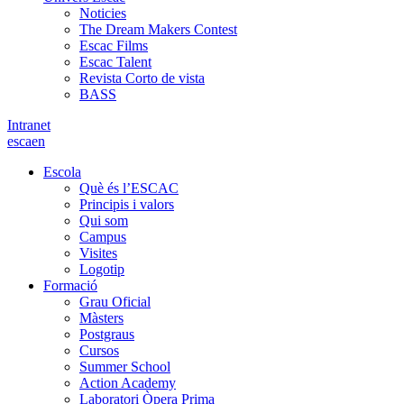
Noticies
The Dream Makers Contest
Escac Films
Escac Talent
Revista Corto de vista
BASS
Intranet
es
ca
en
Escola
Què és l’ESCAC
Principis i valors
Qui som
Campus
Visites
Logotip
Formació
Grau Oficial
Màsters
Postgraus
Cursos
Summer School
Action Academy
Laboratori Òpera Prima