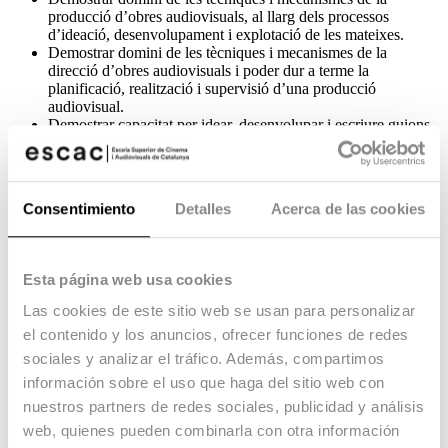
producció d’obres audiovisuals, al llarg dels processos
d’ideació, desenvolupament i explotació de les mateixes.
Demostrar domini de les tècniques i mecanismes de la
direcció d’obres audiovisuals i poder dur a terme la
planificació, realització i supervisió d’una producció
audiovisual.
Demostrar capacitat per idear, desenvolupar i escriure guions
d’obres audiovisuals de diferents característiques.
Tenir capacitat per concebre, dissenyar i materialitzar el
tractament lumínic, cromàtic i visual en general en el marc
d’una obra audiovisual.
Consentimiento
Detalles
Acerca de las cookies
Tenir capacitat per concebre, dissenyar i desenvolupar
l’espai, el vestuari i l’attrezzo implicats en la producció d’una
obra audiovisual.
Demostrar capacitat per dur a terme els processos involucrats
Esta página web usa cookies
en el registre, el disseny i la postproducció sonora d’una obra
audiovisual.
Las cookies de este sitio web se usan para personalizar
Ser capaç d’estructurar, gestionar i tractar adequadament el
el contenido y los anuncios, ofrecer funciones de redes
material audiovisual a través del domini dels recursos i
estratègies del muntatge i la postproducció.
sociales y analizar el tráfico. Además, compartimos
Ser capaç d’assumir la gestió dels processos de
información sobre el uso que haga del sitio web con
preproducció, producció i postproducció dels efectes digitals
nuestros partners de redes sociales, publicidad y análisis
en una obra audiovisual
web, quienes pueden combinarla con otra información