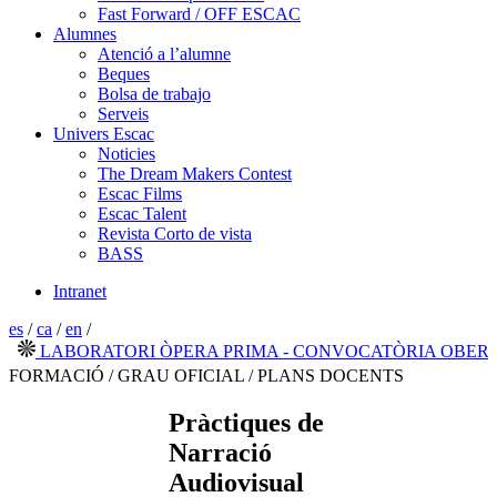
Fast Forward / OFF ESCAC
Alumnes
Atenció a l’alumne
Beques
Bolsa de trabajo
Serveis
Univers Escac
Noticies
The Dream Makers Contest
Escac Films
Escac Talent
Revista Corto de vista
BASS
Intranet
es
/
ca
/
en
/
LABORATORI ÒPERA PRIMA - CONVOCATÒRIA OBERTA 2
FORMACIÓ / GRAU OFICIAL / PLANS DOCENTS
Pràctiques de
Narració
Audiovisual