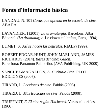
Fonts d'informació bàsica
LANDAU, N. 101
Cosas que aprendí en la escuela de cine
.
ABADA.
LAVANDIER, I (2001).
La dramaturgia.
Barcelona: Alba
Editorial. (
La dramaturgie.
Le clown et l’enfant, Paris, 1994).
LUMET, S.
Así se hacen las películas
. RIALP (1999).
ROBERT EDGAR-HUNT; JOHN MARLAND, JAMES
RICHARDS (2014).
Bases del cine: Guion
.
Barcelona: Parramón Paidotribo. (AVA Publishing, UK 2009).
SÁNCHEZ-MAGALLÓN, A.
Cuéntalo Bien
. PLOT
EDICIONES (2007).
TIRARD, L.
Lecciones de cine
. Paidós (2003).
TIRARD, L.
Más lecciones de cine
. Paidós (2008).
TRUFFAUT,
F. El cine según Hitchcock
. Varias editoriales.
(1966).