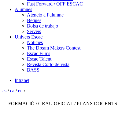
Fast Forward / OFF ESCAC
Alumnes
Atenció a l’alumne
Beques
Bolsa de trabajo
Serveis
Univers Escac
Noticies
The Dream Makers Contest
Escac Films
Escac Talent
Revista Corto de vista
BASS
Intranet
es
/
ca
/
en
/
FORMACIÓ / GRAU OFICIAL / PLANS DOCENTS