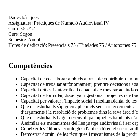
Dades bàsiques
Assignatura:
Pràctiques de Narració Audiovisual IV
Codi:
365757
Curs:
Segon
Semestre:
Anual
Hores de dedicació:
Presencials 75 / Tutelades 75 / Autònomes 75
Competències
Capacitat de col·laborar amb els altres i de contribuir a un pr
Capacitat de treballar autònomament, prendre decisions i ada
Capacitat crítica i autocrítica i capacitat de mostrar actitud
Capacitat de formular, dissenyar i gestionar projectes i de bu
Capacitat per valorar l’impacte social i mediambiental de les
Que els estudiants sàpiguen aplicar els seus coneixements al 
d’arguments i la resolució de problemes dins la seva àrea d’e
Que els estudiants hagin desenvolupat aquelles habilitats d’
Assimilar els mecanismes del llenguatge audiovisual i ser capaç
Conèixer les últimes tecnologies d’aplicació en el sector audi
Demostrar domini de les tècniques i mecanismes de la producc