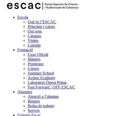
Escola
Què és l’ESCAC
Principis i valors
Qui som
Campus
Visites
Logotip
Formació
Grau Oficial
Màsters
Postgraus
Cursos
Summer School
Action Academy
Laboratori Òpera Prima
Fast Forward / OFF ESCAC
Alumnes
Atenció a l’alumne
Beques
Bolsa de trabajo
Serveis
Univers Escac