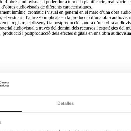
 d’obres audiovisuals i poder dur a terme la planificació, realització i
 d’obres audiovisuals de diferents característiques.
ctament lumínic, cromàtic i visual en general en el marc d’una obra audio
, el vestuari i l’attrezzo implicats en la producció d’una obra audiovisua
 en el registre, el disseny i la postproducció sonora d’una obra audiovis
aterial audiovisual a través del domini dels recursos i estratègies del m
, producció i postproducció dels efectes digitals en una obra audiovisua
is per a la producció d’obres audiovisuals.
e tècnica audiovisuals en la creació d’obres audiovisuals documentals.
t, tant a nivell individual com col·lectiu.
Detalles
s
al. Panorama actual del cinema documental: autors rellevants, festivals