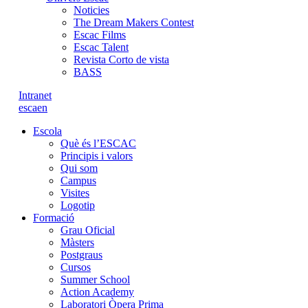
Noticies
The Dream Makers Contest
Escac Films
Escac Talent
Revista Corto de vista
BASS
Intranet
es
ca
en
Escola
Què és l’ESCAC
Principis i valors
Qui som
Campus
Visites
Logotip
Formació
Grau Oficial
Màsters
Postgraus
Cursos
Summer School
Action Academy
Laboratori Òpera Prima