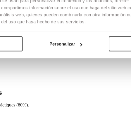
b se usan para personalizar el contenido y los anuncios, ofrecer
s a preguntar, enquadraments, distancia. Repensar el material que no ser
stancia en el documental. Apropar-se al que és conegut. Cinema directe. 
s, compartimos información sobre el uso que haga del sitio web 
 análisis web, quienes pueden combinarla con otra información q
r del uso que haya hecho de sus servicios.
Personalizar
s
ràctiques (60%).