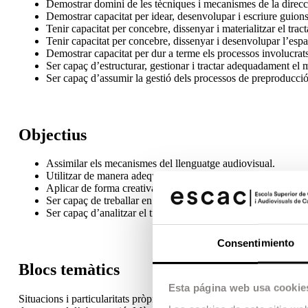
Demostrar domini de les tècniques i mecanismes de la direcció
Demostrar capacitat per idear, desenvolupar i escriure guions
Tenir capacitat per concebre, dissenyar i materialitzar el tra
Tenir capacitat per concebre, dissenyar i desenvolupar l’espai
Demostrar capacitat per dur a terme els processos involucrats
Ser capaç d’estructurar, gestionar i tractar adequadament el m
Ser capaç d’assumir la gestió dels processos de preproducció
Objectius
Assimilar els mecanismes del llenguatge audiovisual.
Utilitzar de manera adequada els instruments i eines necessar
Aplicar de forma creativa els coneixements de llenguatge i d
Ser capaç de treballar en equip.
Ser capaç d’analitzar el treball realitzat i avaluar-ne el resulta
Consentimiento
Blocs temàtics
Esta página web usa cookie
Situacions i particularitats pròpies del rodatge de cinema document