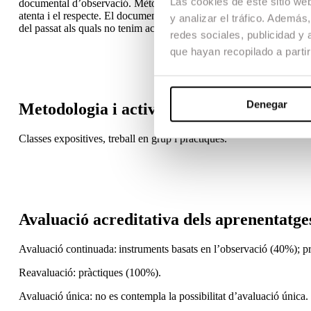
Las cookies de este sitio we
documental d’observació. Mètodes d’investigació. L’entrevista: teme
atenta i el respecte. El documental de paisatge o personatge. La di
y analizar el tráfico. Ademá
del passat als quals no tenim accés.
redes sociales, publicidad y
que hayan recopilado a parti
Denegar
Metodologia i activitats formatives
Classes expositives, treball en grup i pràctiques.
Avaluació acreditativa dels aprenentatge
Avaluació continuada: instruments basats en l’observació (40%); p
Reavaluació: pràctiques (100%).
Avaluació única: no es contempla la possibilitat d’avaluació única.