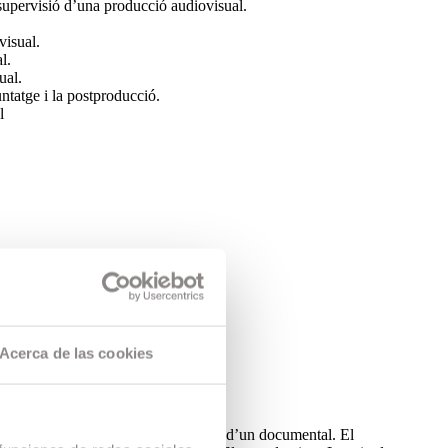
 supervisió d’una producció audiovisual.
visual.
l.
ual.
untatge i la postproducció.
l
Acerca de las cookies
, etc. La mirada atenta. La producció d’un documental. El