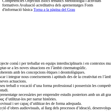
Competències
Objectius
Blocs temàtics
Metodologia i activitats
formatives
Avaluació acreditativa dels aprenentatges
Fonts
d'informació bàsica
Torna a la pàgina del Grau
ojecte comú i per treballar en equips interdisciplinaris i en contextos mu
ptar-se a les noves situacions en l’àmbit cinematogràfic.
s coherents amb les concepcions ètiques i deontològiques.
scar i integrar nous coneixements i aptituds des de la creativitat en l’àm
 seves actuacions.
seu treball o vocació d’una forma professional i posseeixin les competè
studi.
aprenentatge necessàries per emprendre estudis posteriors amb un alt gr
 d’utilitzar-los per narrar històries.
ovisual i ser capaç d’utilitzar-les de forma adequada.
ió d’obres audiovisuals, al llarg dels processos d’ideació, desenvolupa