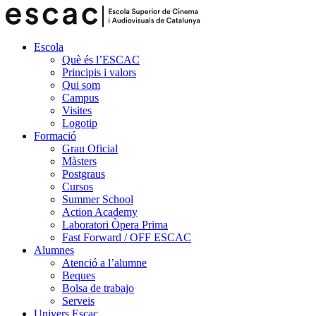
Escola
Què és l’ESCAC
Principis i valors
Qui som
Campus
Visites
Logotip
Formació
Grau Oficial
Màsters
Postgraus
Cursos
Summer School
Action Academy
Laboratori Òpera Prima
Fast Forward / OFF ESCAC
Alumnes
Atenció a l’alumne
Beques
Bolsa de trabajo
Serveis
Univers Escac