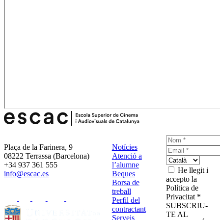
Plaça de la Farinera, 9
Notícies
08222 Terrassa (Barcelona)
Atenció a
+34 937 361 555
l’alumne
He llegit i
info@escac.es
Beques
accepto la
Borsa de
Política de
treball
Privacitat *
Perfil del
SUBSCRIU-
contractant
TE AL
Serveis