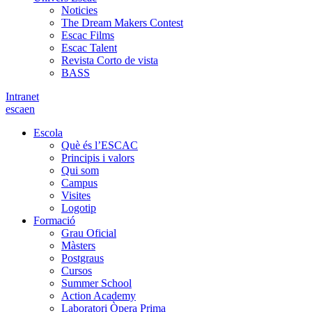
Noticies
The Dream Makers Contest
Escac Films
Escac Talent
Revista Corto de vista
BASS
Intranet
es
ca
en
Escola
Què és l’ESCAC
Principis i valors
Qui som
Campus
Visites
Logotip
Formació
Grau Oficial
Màsters
Postgraus
Cursos
Summer School
Action Academy
Laboratori Òpera Prima