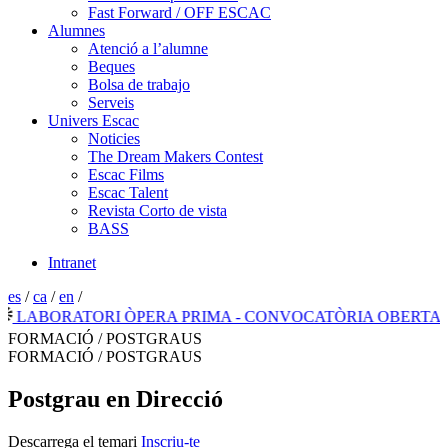
Fast Forward / OFF ESCAC
Alumnes
Atenció a l’alumne
Beques
Bolsa de trabajo
Serveis
Univers Escac
Noticies
The Dream Makers Contest
Escac Films
Escac Talent
Revista Corto de vista
BASS
Intranet
es
/
ca
/
en
/
ABORATORI ÒPERA PRIMA - CONVOCATÒRIA OBERTA 202
FORMACIÓ / POSTGRAUS
FORMACIÓ / POSTGRAUS
Postgrau en Direcció
Descarrega el temari
Inscriu-te