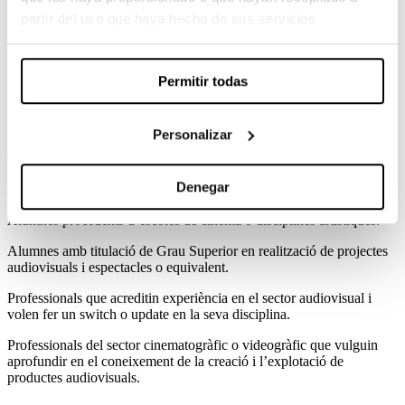
comú.
partir del uso que haya hecho de sus servicios.
Tenir maduresa i rigor analític en l’autoavaluació del treball
desenvolupat, tant a nivell personal com del conjunt de
l’equip.
Permitir todas
A qui es dirigeix
Personalizar
Graduats universitaris en Comunicació Audiovisual, Belles arts o
altres titulacions de nivell universitari relacionades amb el camp
Denegar
audiovisual sense experiència en l’àmbit del rodatge professional.
Alumnes procedents d’escoles de cinema o disciplines artístiques.
Alumnes amb titulació de Grau Superior en realització de projectes
audiovisuals i espectacles o equivalent.
Professionals que acreditin experiència en el sector audiovisual i
volen fer un switch o update en la seva disciplina.
Professionals del sector cinematogràfic o videogràfic que vulguin
aprofundir en el coneixement de la creació i l’explotació de
productes audiovisuals.