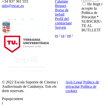
+34 937 361 555
l’alumne
He llegit i
info@escac.es
Beques
accepto la
Borsa de
Política de
treball
Privacitat *
Perfil del
SUBSCRIU-
contractant
TE AL
Serveis
BUTLLETÍ
es
/
ca
/
en
/
© 2022 Escola Superior de Cinema i
Avís Legal
Política de
Audiovisuals de Catalunya. Tots els
privacitat
Política de
drets reservats.
cookies
Popupcontent
i