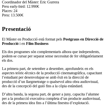
Coordinador del Màster:
Eric Gurrera
Preu early-bird:
12.990€
Places:
24
Preu:
13.500€
Presentació
El Màster en Producció està format pels
Postgraus en Direcció de
Producció
i en
Film Business
Els dos programes són complementaris alhora que independents,
podent-se cursar per separat sense necessitat de fer obligatòriament
els dos.
La primera part, de setembre a desembre, aprofundeix en els
aspectes teòric-tècnics de la producció cinematogràfica, capacitant
l’estudiant per desenvolupar-se amb èxit en la direcció de
producció d’un llargmetratge o qualsevol altra obra audiovisual,
des de la concepció del guió fins a la còpia estàndard.
D’altra banda, la segona part, de gener a juny, capacita l’alumne
per a la producció executiva completa d’un producte audiovisual,
des de la primera idea fins a l’última finestra d’explotació.