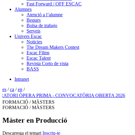
Fast Forward / OFF ESCAC
Alumnes
Atenció a l’alumne
Beques
Bolsa de trabajo
Serveis
Univers Escac
Noticies
The Dream Makers Contest
Escac Films
Escac Talent
Revista Corto de vista
BASS
Intranet
es
/
ca
/
en
/
I ÒPERA PRIMA - CONVOCATÒRIA OBERTA 2026
FORMACIÓ / MÀSTERS
FORMACIÓ / MÀSTERS
Màster en Producció
Descarrega el temari
Inscriu-te