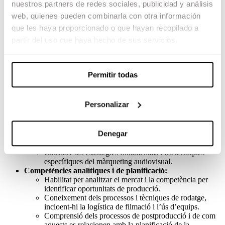
nuestros partners de redes sociales, publicidad y análisis
intel·lectual i els drets d’imatge.
web, quienes pueden combinarla con otra información
Conèixer les lleis aplicables al sector audiovisual,
incloent-hi els drets d’autor, la propietat intel·lectual i
que les haya proporcionado o que hayan recopilado a
els drets d’imatge.
partir del uso que haya hecho de sus servicios.
Posseir els coneixements necessaris de gestió
financera: elaboració de pressupostos, cerca de
finançament, control de costos, negociació de
contractes, anàlisi de riscos i planificació financera,
Permitir todas
entre d’altres.
Saber utilitzar els softwares específics per a les tasques
de direcció de producció.
Personalizar
Elaborar un pressupost detallat que cobreixi tots els
aspectes de la producció, controlant costos i
maximitzant recursos.
Denegar
Comprensió de les regulacions i normatives que
afecten la producció cinematogràfica.
Entendre les estratègies fonamentals i les tècniques
específiques del màrqueting audiovisual.
Competències analítiques i de planificació:
Habilitat per analitzar el mercat i la competència per
identificar oportunitats de producció.
Coneixement dels processos i tècniques de rodatge,
incloent-hi la logística de filmació i l’ús d’equips.
Comprensió dels processos de postproducció i de com
aquests es relacionen amb la planificació de la