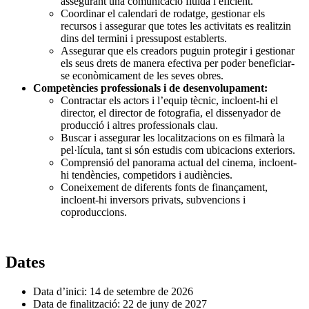
assegurant una comunicació fluida i eficient.
Coordinar el calendari de rodatge, gestionar els
recursos i assegurar que totes les activitats es realitzin
dins del termini i pressupost establerts.
Assegurar que els creadors puguin protegir i gestionar
els seus drets de manera efectiva per poder beneficiar-
se econòmicament de les seves obres.
Competències professionals i de desenvolupament:
Contractar els actors i l’equip tècnic, incloent-hi el
director, el director de fotografia, el dissenyador de
producció i altres professionals clau.
Buscar i assegurar les localitzacions on es filmarà la
pel·lícula, tant si són estudis com ubicacions exteriors.
Comprensió del panorama actual del cinema, incloent-
hi tendències, competidors i audiències.
Coneixement de diferents fonts de finançament,
incloent-hi inversors privats, subvencions i
coproduccions.
Dates
Data d’inici: 14 de setembre de 2026
Data de finalització: 22 de juny de 2027