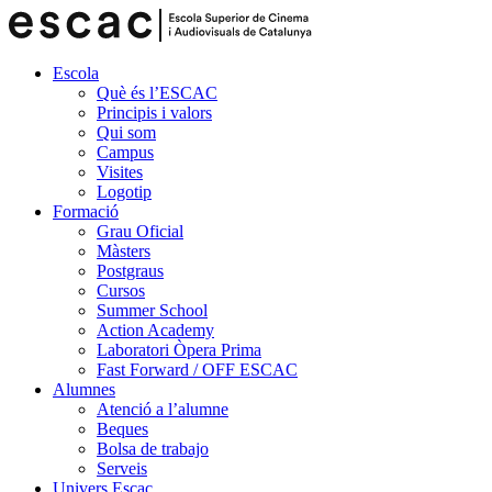
Escola
Què és l’ESCAC
Principis i valors
Qui som
Campus
Visites
Logotip
Formació
Grau Oficial
Màsters
Postgraus
Cursos
Summer School
Action Academy
Laboratori Òpera Prima
Fast Forward / OFF ESCAC
Alumnes
Atenció a l’alumne
Beques
Bolsa de trabajo
Serveis
Univers Escac