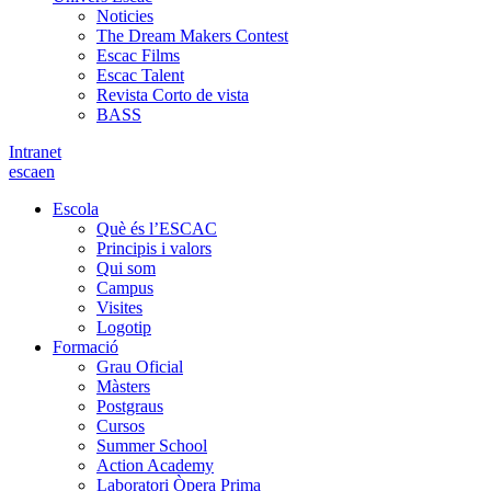
Noticies
The Dream Makers Contest
Escac Films
Escac Talent
Revista Corto de vista
BASS
Intranet
es
ca
en
Escola
Què és l’ESCAC
Principis i valors
Qui som
Campus
Visites
Logotip
Formació
Grau Oficial
Màsters
Postgraus
Cursos
Summer School
Action Academy
Laboratori Òpera Prima