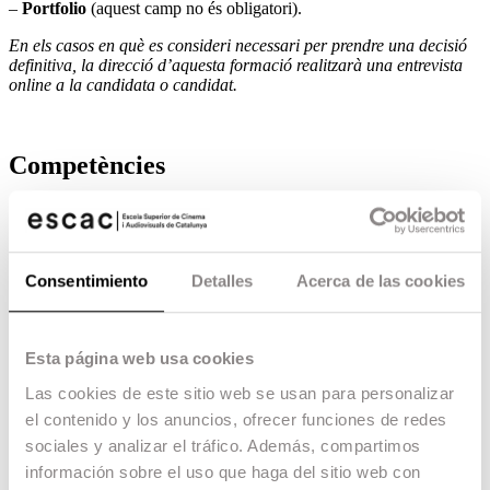
–
Portfolio
(aquest camp no és obligatori).
En els casos en què es consideri necessari per prendre una decisió
definitiva, la direcció d’aquesta formació realitzarà una entrevista
online a la candidata o candidat.
Competències
Competències creatives i narratives:
Coneixement sobre el procés de desenvolupament de
guions i com avaluar-ne la viabilitat.
Avaluar i adquirir guions, així com drets de música,
Consentimiento
Detalles
Acerca de las cookies
llibres i altres materials necessaris per al film.
Supervisar totes les fases d’una producció audiovisual,
des de la preproducció fins a la postproducció.
Saber desglossar un guió per identificar els elements
Esta página web usa cookies
necessaris per a cada escena: personatges, vestuari,
decorats, efectes especials, etc.
Las cookies de este sitio web se usan para personalizar
Desenvolupar una estratègia que defineixi els
el contenido y los anuncios, ofrecer funciones de redes
objectius, el públic objectiu i els canals de distribució.
sociales y analizar el tráfico. Además, compartimos
Competències tècniques:
Conèixer les lleis aplicables al sector audiovisual,
información sobre el uso que haga del sitio web con
incloent-hi les relatives als drets d’autor, la propietat