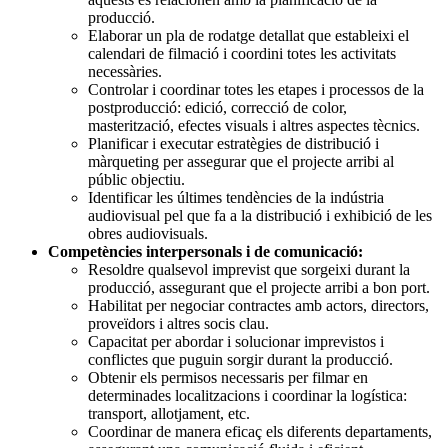
producció.
Elaborar un pla de rodatge detallat que estableixi el
calendari de filmació i coordini totes les activitats
necessàries.
Controlar i coordinar totes les etapes i processos de la
postproducció: edició, correcció de color,
masterització, efectes visuals i altres aspectes tècnics.
Planificar i executar estratègies de distribució i
màrqueting per assegurar que el projecte arribi al
públic objectiu.
Identificar les últimes tendències de la indústria
audiovisual pel que fa a la distribució i exhibició de les
obres audiovisuals.
Competències interpersonals i de comunicació:
Resoldre qualsevol imprevist que sorgeixi durant la
producció, assegurant que el projecte arribi a bon port.
Habilitat per negociar contractes amb actors, directors,
proveïdors i altres socis clau.
Capacitat per abordar i solucionar imprevistos i
conflictes que puguin sorgir durant la producció.
Obtenir els permisos necessaris per filmar en
determinades localitzacions i coordinar la logística:
transport, allotjament, etc.
Coordinar de manera eficaç els diferents departaments,