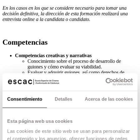
En los casos en los que se considere necesario para tomar una
decisión definitiva, la dirección de esta formación realizará una
entrevista online a la candidata o candidato.
Competencias
Competencias creativas y narrativas
Conocimiento sobre el proceso de desarrollo de
guiones y cómo evaluar su viabilidad.
Evaluar y adquirir guiones, así como derechos de
música, libros y otros materiales necesarios para el
film.
Supervisar todas las fases de una producción
audiovisual, desde la preproducción hasta la
Consentimiento
Detalles
Acerca de las cookies
postproducción.
Saber desglosar un guion para identificar los
elementos necesarios para cada escena: personajes,
vestuario, decorados, efectos especiales, etc.
Esta página web usa cookies
Desarrollar una estrategia que defina los objetivos, el
público objetivo y los canales de distribución.
Las cookies de este sitio web se usan para personalizar
el contenido y los anuncios, ofrecer funciones de redes
Competencias técnicas