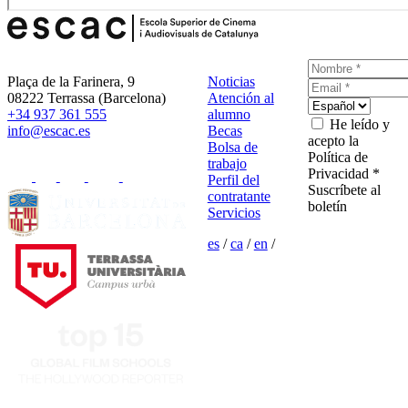
Plaça de la Farinera, 9
Noticias
08222 Terrassa (Barcelona)
Atención al
+34 937 361 555
alumno
He leído y
info@escac.es
Becas
acepto la
Bolsa de
Política de
trabajo
Privacidad *
Perfil del
Suscríbete al
contratante
boletín
Servicios
es
/
ca
/
en
/