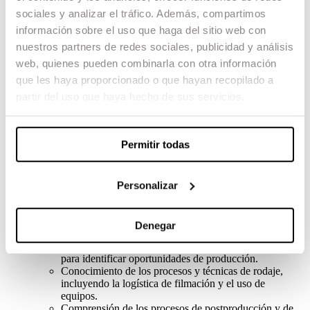
Conocer las leyes aplicables al sector audiovisual,
sociales y analizar el tráfico. Además, compartimos
incluyendo los derechos de autor, la propiedad
información sobre el uso que haga del sitio web con
intelectual y los derechos de imagen.
nuestros partners de redes sociales, publicidad y análisis
Poseer los conocimientos necesarios de gestión
financiera: elaboración de presupuestos, búsqueda de
web, quienes pueden combinarla con otra información
financiación, control de costes, negociación de
que les haya proporcionado o que hayan recopilado a
contratos, análisis de riesgos y planificación
partir del uso que haya hecho de sus servicios.
financiera, entre otros.
Saber utilizar los softwares específicos para las tareas
de dirección de producción.
Elaborar un presupuesto detallado que cubra todos los
Permitir todas
aspectos de la producción, controlando costes y
maximizando recursos.
Comprender las regulaciones y normativas que afectan
a la producción cinematográfica.
Personalizar
Entender las estrategias fundamentales y las técnicas
específicas del marketing audiovisual.
Denegar
Competencias analíticas y de planificación
Habilidad para analizar el mercado y la competencia
para identificar oportunidades de producción.
Conocimiento de los procesos y técnicas de rodaje,
incluyendo la logística de filmación y el uso de
equipos.
Comprensión de los procesos de postproducción y de