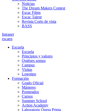
Noticias
The Dream Makers Contest
Escac Films
Escac Talent
Revista Corto de vista
BASS
Intranet
es
ca
en
Escuela
Escuela
Principios y valores
Quiénes somos
Campus
Visitas
Logotipo
Formación
Grado Oficial
Másteres
Postgrados
Cursos
Summer School
Action Academy
Laboratorio Ópera Prima