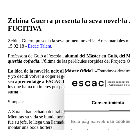
Zebina Guerra presenta la seva nov
FUGITIVA
Zebina Guerra presenta la seva primera novel·la, Artes maritales m
15.02.18 -
Escac Talent
,
Professora de Guió a l’escola i
alumni del Màster en Guió, del Mà
querida cofradía
, l’última de las pel·lícules sorgides del Project
La idea de la novel·la neix al Màster Oficial
. «Estuvimos desarro
y yo decidí volver a coger el germen de aquella idea, llevármela p
seu
aprenentatge a ESCAC ha sigut continu
: «me iba llevando 
los que había un interés por parte de la industria, sino también de
suma
.»
Sinopsis:
Consentimiento
A Sara la han echado del trabajo. Era organizadora de bodas en la
Mientras su vida se hunde por momentos, enfrentada a una querella 
Esta página web usa cookie
fue su jefe, le llega una llamada que lo cambiará todo. Sara debe v
montar una boda hortera.