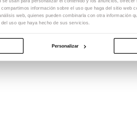
b se usan para personalizar el contenido y los anuncios, ofrecer
zá le sirva a Sara para reconectar con sus raíces y con los amigos de la
s, compartimos información sobre el uso que haga del sitio web 
e la gran ciudad.
 análisis web, quienes pueden combinarla con otra información q
personatges molt gamberros i amb històries d’amor d’allò més roc
r del uso que haya hecho de sus servicios.
Personalizar