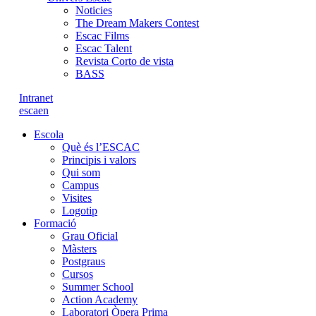
Noticies
The Dream Makers Contest
Escac Films
Escac Talent
Revista Corto de vista
BASS
Intranet
es
ca
en
Escola
Què és l’ESCAC
Principis i valors
Qui som
Campus
Visites
Logotip
Formació
Grau Oficial
Màsters
Postgraus
Cursos
Summer School
Action Academy
Laboratori Òpera Prima