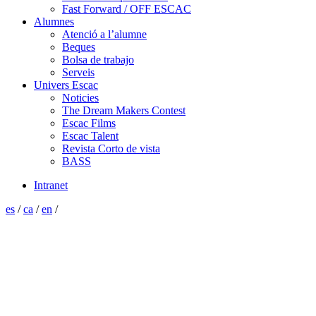
Fast Forward / OFF ESCAC
Alumnes
Atenció a l’alumne
Beques
Bolsa de trabajo
Serveis
Univers Escac
Noticies
The Dream Makers Contest
Escac Films
Escac Talent
Revista Corto de vista
BASS
Intranet
es
/
ca
/
en
/