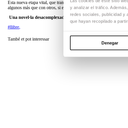
Las cookies de este sitio we
Esta nueva etapa vital, que transcurre entre viñedos y verbenas, qui
y analizar el tráfico. Ademá
algunos más que con otros, si es que logra deshacerse de su «yo» d
redes sociales, publicidad y
Una novel·la desacomplexada i divertidíssima, amb diàlegs i 
que hayan recopilado a parti
#llibre
,
També et pot interessar
Denegar