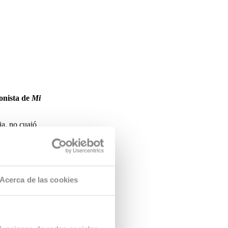
onista de
Mi
ia, no cuajó
plica que el
en y sobre
, todo
Acerca de las cookies
. O dos.
or con el que
ortunidad de