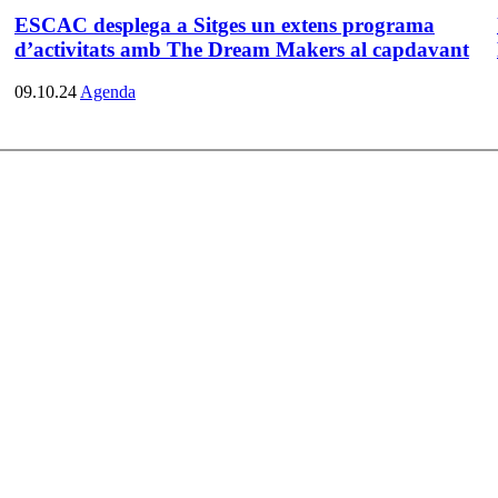
ESCAC desplega a Sitges un extens programa
d’activitats amb The Dream Makers al capdavant
09.10.24
Agenda