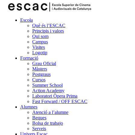
Escola
Què és l’ESCAC
Principis i valors
Qui som
Campus
Visites
Logotip
Formació
Grau Oficial
Màsters
Postgraus
Cursos
Summer School
Action Academy
Laboratori Òpera Prima
Fast Forward / OFF ESCAC
Alumnes
Atenció a l’alumne
Beques
Bolsa de trabajo
Serveis
Univers Escac