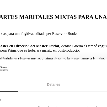
el·la ARTES MARITALES MIXTAS PARA UNA
ixtas para una fugitiva, editada per Reservoir Books.
ster en Direcció i del Màster Oficial
, Zebina Guerra és també
cogui
e Opera Prima que es troba ara mateix en postproducció.
llándola en clase en una asignatura de serie, la presentamos a la industr
or derroteros nuevos y convertirla en una novela.» Zebina Guerra ens ex
cada vez más y más experiencia. No solo de los proyectos que salían bi
 aquellos fallidos que te enseñaban cuál no era el camino…
Todo aporta
Detalles
 empresa de Barcelona más importante del sector. Pero cometió un error
estratosférica y viendo truncada también una incipiente historia de am
s
olver a su pueblo natal, Villajúbilo de Polvadares, donde le surge la op