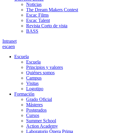
Noticias
The Dream Makers Contest
Escac Films
Escac Talent
Revista Corto de vista
BASS
Intranet
es
ca
en
Escuela
Escuela
Principios y valores
Quiénes somos
Campus
Visitas
Logotipo
Formación
Grado Oficial
Másteres
Postgrados
Cursos
Summer School
Action Academy
Laboratorio Ópera Prima